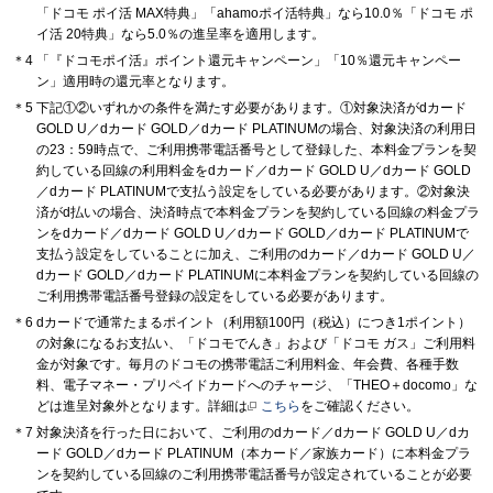
「ドコモ ポイ活 MAX特典」「ahamoポイ活特典」なら10.0％「ドコモ ポ
イ活 20特典」なら5.0％の進呈率を適用します。
「『ドコモポイ活』ポイント還元キャンペーン」「10％還元キャンペー
ン」適用時の還元率となります。
下記①②いずれかの条件を満たす必要があります。①対象決済がdカード
GOLD U／dカード GOLD／dカード PLATINUMの場合、対象決済の利用日
の23：59時点で、ご利用携帯電話番号として登録した、本料金プランを契
約している回線の利用料金をdカード／dカード GOLD U／dカード GOLD
／dカード PLATINUMで支払う設定をしている必要があります。②対象決
済がd払いの場合、決済時点で本料金プランを契約している回線の料金プラ
ンをdカード／dカード GOLD U／dカード GOLD／dカード PLATINUMで
支払う設定をしていることに加え、ご利用のdカード／dカード GOLD U／
dカード GOLD／dカード PLATINUMに本料金プランを契約している回線の
ご利用携帯電話番号登録の設定をしている必要があります。
dカードで通常たまるポイント（利用額100円（税込）につき1ポイント）
の対象になるお支払い、「ドコモでんき」および「ドコモ ガス」ご利用料
金が対象です。毎月のドコモの携帯電話ご利用料金、年会費、各種手数
料、電子マネー・プリペイドカードへのチャージ、「THEO＋docomo」な
どは進呈対象外となります。詳細は
こちら
をご確認ください。
対象決済を行った日において、ご利用のdカード／dカード GOLD U／dカ
ード GOLD／dカード PLATINUM（本カード／家族カード）に本料金プラ
ンを契約している回線のご利用携帯電話番号が設定されていることが必要