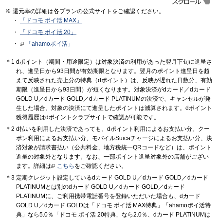
還元率の詳細は各プランの公式サイトをご確認ください。
「ドコモ ポイ活 MAX」
「ドコモ ポイ活 20」
「ahamoポイ活」
dポイント（期間・用途限定）は対象決済の利用があった翌月下旬に進呈さ
れ、進呈日から93日間が有効期限となります。翌月のポイント進呈日を超
えて反映された売上分の特典（dポイント）は、反映が遅れた日数分、有効
期限（進呈日から93日間）が短くなります。対象決済がdカード／dカード
GOLD U／dカード GOLD／dカード PLATINUMの決済で、キャンセルが発
生した場合、対象の決済にて進呈したポイントは減算されます。dポイント
獲得履歴はdポイントクラブサイトで確認が可能です。
d払いを利用した決済であっても、dポイント利用によるお支払い分、クー
ポン利用によるお支払い分、モバイルSuicaチャージによるお支払い分、決
済対象が請求書払い（公共料金、地方税統一QRコードなど）は、ポイント
進呈の対象外となります。なお、一部ポイント進呈対象外の店舗がござい
ます。詳細は
こちら
をご確認ください。
定期クレジット設定しているdカード GOLD U／dカード GOLD／dカード
PLATINUMとは別のdカード GOLD U／dカード GOLD／dカード
PLATINUMに、ご利用携帯電話番号を登録いただいた場合も、dカード
GOLD U／dカード GOLDは「ドコモ ポイ活 MAX特典」「ahamoポイ活特
典」なら5.0％「ドコモ ポイ活 20特典」なら2.0％、dカード PLATINUMは