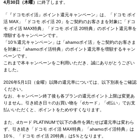
4月30日（木曜）
に終了します。
「『ドコモポイ活』ポイント還元キャンペーン」は、「ドコモ ポイ
活 MAX」「ドコモ ポイ活 20」をご契約のお客さまを対象に「ドコ
モ ポイ活 MAX特典」「ドコモ ポイ活 20特典」のポイント還元率を
増額するキャンペーンです。
「10％還元キャンペーン」は「ahamoポイ活」をご契約のお客さま
を対象に「ahamoポイ活特典」のポイント還元率を増額するキャン
ペーンです。
これまで本キャンペーンをご利用いただき、誠にありがとうござい
ました。
2026年5月1日（金曜）以降の還元率については、以下別表をご確認
ください。
なお、キャンペーン終了後も各プランの還元ポイント上限は変更あ
りません。引き続き日々のお買い物を「dカード」「d払い」でお支
払いいただくと、ポイントをためやすくなります。
また、dカード PLATINUMで以下の条件を満たせば還元率は変わら
ず、引き続き「ドコモ ポイ活 MAX特典」「ahamoポイ活特典」は
10％、「ドコモ ポイ活 20特典」は5％となります。