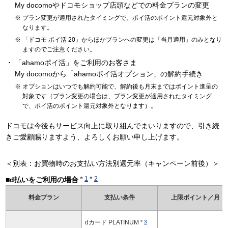
My docomoやドコモショップ店頭などでの料金プランの変更
プラン変更が適用されたタイミングで、ポイ活のポイント還元対象外と
なります。
「ドコモ ポイ活 20」からほかプランへの変更は「当月適用」のみとなり
ますのでご注意ください。
「ahamoポイ活」をご利用のお客さま
My docomoから「ahamoポイ活オプション」の解約手続き
オプションはいつでも解約可能で、解約後も月末まではポイント進呈の
対象です（プラン変更の場合は、プラン変更が適用されたタイミング
で、ポイ活のポイント還元対象外となります）。
ドコモは今後もサービス向上に取り組んでまいりますので、引き続
きご愛顧賜りますよう、よろしくお願い申し上げます。
＜別表：お買物時のお支払い方法別還元率（キャンペーン前後）＞
＊
1
＊
2
■d払いをご利用の場合
料金プラン
支払い条件
上限ポイント／月
dカード PLATINUM
＊
3