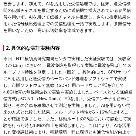
改善します。加えて、AIを活用した受信処理では、従来、送受信機
間の伝搬チャネルを推定するために送信機で挿入されている参照信
号を用いず、AIを用いて伝搬チャネルを推定し、さらに推定結果を
用いた信号検出処理までの受信処理を一括で実現します。参照信号
を用いないため、高い伝送効率を達成できます。
2. 具体的な実証実験内容
今回、NTT横須賀研究開発センタで実施した実証実験では、実験室
（7×13m）において、電波免許を取得して実際に電波を飛ばしてス
ループット特性を測定しました（図2）。具体的には、GPUサーバ
にAIを活用した送受信のベースバンド処理をソフトウェアで実現
※
7
し、市販ソフトウェア無線（SDR）用ハードウェア
を介して
4.8GHz帯の無線周波数で実験を実施しました。ベースとなる無線通
※
8
信方式は5G NR （New Radio）
を用い、受信アンテナを台車に
載せ、その台車を移動させて測定を実施しました。AIを用いない従
来の方式と比較した結果、スループット特性が6～16%向上するこ
とが確認できました。また、移動ルートの25点において静止して実
験を行った時も18%の向上を確認しました。これにより、AIを活用
した変復調技術により、移動環境、静止環境とも通信性能が向上す