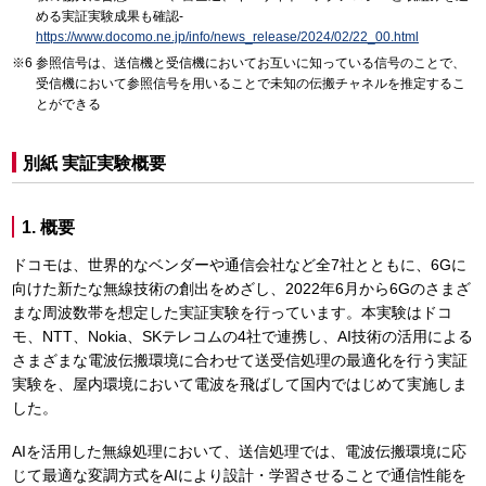
める実証実験成果も確認-
https://www.docomo.ne.jp/info/news_release/2024/02/22_00.html
参照信号は、送信機と受信機においてお互いに知っている信号のことで、
受信機において参照信号を用いることで未知の伝搬チャネルを推定するこ
とができる
別紙 実証実験概要
1. 概要
ドコモは、世界的なベンダーや通信会社など全7社とともに、6Gに
向けた新たな無線技術の創出をめざし、2022年6月から6Gのさまざ
まな周波数帯を想定した実証実験を行っています。本実験はドコ
モ、NTT、Nokia、SKテレコムの4社で連携し、AI技術の活用による
さまざまな電波伝搬環境に合わせて送受信処理の最適化を行う実証
実験を、屋内環境において電波を飛ばして国内ではじめて実施しま
した。
AIを活用した無線処理において、送信処理では、電波伝搬環境に応
じて最適な変調方式をAIにより設計・学習させることで通信性能を