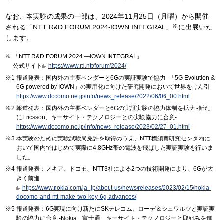
なお、本実験の成果の一部は、2024年11月25日（月曜）から開催
※
される「NTT R&D FORUM 2024-IOWN INTEGRAL」
に出展いた
します。
「NTT R&D FORUM 2024 ―IOWN INTEGRAL」
公式サイト
https://www.rd.ntt/forum/2024/
報道発表：国内外の主要ベンダーと6Gの実証実験で協力 -「5G Evolution &
6G powered by IOWN」の実用化に向けた研究開発において世界をけん引-
https://www.docomo.ne.jp/info/news_release/2022/06/06_00.html
報道発表：国内外の主要ベンダーと6Gの実証実験の協力体制を拡大 -新た
にEricsson、キーサイト・テクノロジーとの実験協力に合意-
https://www.docomo.ne.jp/info/news_release/2023/02/27_01.html
本実験のために実験試験局免許を取得のうえ、NTT横須賀研究センタ内に
おいて国内ではじめて実際に4.8GHz帯の電波を飛ばした実証実験を行いま
した。
報道発表：ノキア、ドコモ、NTT3社による2つの技術開発により、6Gが大
きく前進
https://www.nokia.com/ja_jp/about-us/news/releases/2023/02/15/nokia-
docomo-and-ntt-make-two-key-6g-advances/
報道発表：6G実現に向け新たにSKテレコム、ローデ＆シュワルツと実証実
験の協力に合意 -Nokia、富士通、キーサイト・テクノロジーと取組みを進