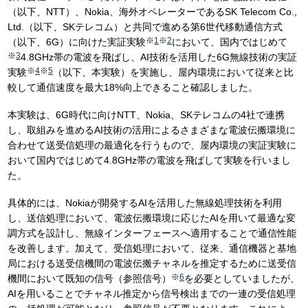
（以下、NTT）、Nokia、海外オペレーターであるSK Telecom Co.,
Ltd.（以下、SKテレコム）と共同で進める第6世代移動通信方式
※
1
※
2
（以下、6G）に向けた実証実験
において、国内ではじめて
※
3
4.8GHz帯の電波を飛ばし、AI技術を活用した6G無線技術の実証
※
4
※
5
実験
（以下、本実験）を実施し、屋内環境において従来と比
較して通信速度を最大18%向上できること確認しました。
本実験は、6G時代に向けNTT、Nokia、SKテレコムの4社で連携
し、取組みを進めるAI技術の活用によるさまざまな電波伝搬環境に
合わせて送受信処理の最適化を行うもので、屋内環境の実証実験に
おいて国内ではじめて4.8GHz帯の電波を飛ばして実験を行いまし
た。
具体的には、Nokiaが開発するAIを活用した無線処理技術を利用
し、送信処理において、電波伝搬環境に応じたAIを用いて最適な変
調方式を設計し、無線インターフェースへ適用することで通信性能
を改善します。加えて、受信処理において、従来、通信機器と基地
局における送受信機間の電波伝搬チャネルを推定するために送受信
※
6
機間において既知の信号（参照信号）
を必要としていましたが、
AIを用いることでチャネル推定から信号検出までの一連の受信処理