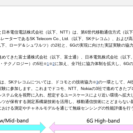
と日本電信電話株式会社（以下、NTT）は、第6世代移動通信方式（以
ターであるSK Telecom Co., Ltd.（以下、SKテレコム）、お
& Co. KG（以下、ローデ＆シュワルツ）の2社と、6Gの実現に向けた実証実験
てきた富士通株式会社（以下、富士通）、日本電気株式会社（以下、NEC）、Nok
ーサイト・テクノロジー）の5社
に加え、全7社に協力体制を拡大し、6G
※
1
※
2
は、SKテレコムについては、ドコモとの技術協力
の一環として、A
※
3
験に参加します。これまでドコモ、NTT、Nokiaの3社で進めてきた
システム化を視野に入れ、想定するユースケースにより近い環境へ拡大
ルツが保有する測定系構築技術を活用し、移動通信技術にとどまらない
における測定やチャネルモデルを通じて無線センシングの性能評価を行