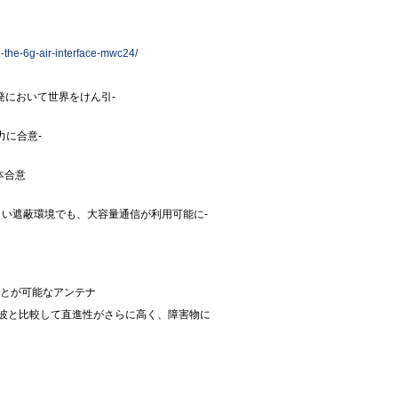
-the-6g-air-interface-mwc24/
究開発において世界をけん引-
力に合意-
本合意
しい遮蔽環境でも、大容量通信が利用可能に-
とが可能なアンテナ
。ミリ波と比較して直進性がさらに高く、障害物に