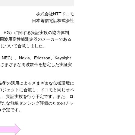
株式会社NTTドコモ
日本電信電話株式会社
下、6G）に関する実証実験の協力体制
よび高周波用高性能測定器のメーカーである
の協力について合意しました。
ia、Ericsson、Keysight
のさまざまな周波数帯を想定した実証実
I技術の活用によるさまざまな伝搬環境に
プロジェクトに合流し、ドコモと同じオペ
し、実証実験を行う予定です。また、ロ
新たな無線センシング評価のためのチャ
う予定です。