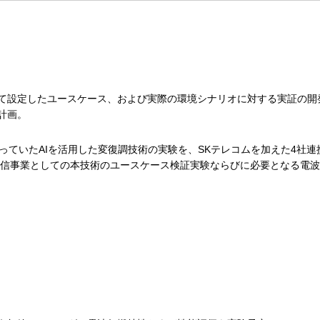
）
て設定したユースケース、および実際の環境シナリオに対する実証の開
計画。
し行っていたAIを活用した変復調技術の実験を、SKテレコムを加えた4社連
通信事業としての本技術のユースケース検証実験ならびに必要となる電波