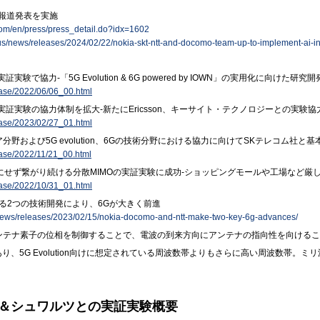
が報道発表を実施
com/en/press/press_detail.do?idx=1602
us/news/releases/2024/02/22/nokia-skt-ntt-and-docomo-team-up-to-implement-ai-in
で協力-「5G Evolution & 6G powered by IOWN」の実用化に向けた研
ease/2022/06/06_00.html
証実験の協力体制を拡大-新たにEricsson、キーサイト・テクノロジーとの実験協
ease/2023/02/27_01.html
および5G evolution、6Gの技術分野における協力に向けてSKテレコム社と基
ease/2022/11/21_00.html
気にせず繋がり続ける分散MIMOの実証実験に成功-ショッピングモールや工場など厳
ease/2022/10/31_01.html
よる2つの技術開発により、6Gが大きく前進
/news/releases/2023/02/15/nokia-docomo-and-ntt-make-two-key-6g-advances/
ンテナ素子の位相を制御することで、電波の到来方向にアンテナの指向性を向けるこ
であり、5G Evolution向けに想定されている周波数帯よりもさらに高い周波数帯
デ＆シュワルツとの実証実験概要