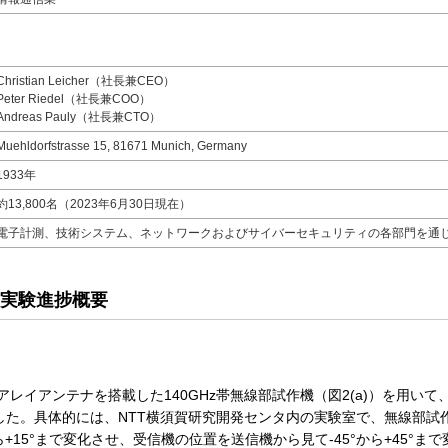
Christian Leicher（社長兼CEO）
Peter Riedel（社長兼COO）
Andreas Pauly（社長兼CTO）
Muehldorfstrasse 15, 81671 Munich, Germany
1933年
約13,800名（2023年6月30日現在）
電子計測、技術システム、ネットワークおよびサイバーセキュリティの各部門を通じ
証実験進捗概要
ズドアレイアンテナを搭載した140GHz帯無線部試作機（図2(a)）を用
した。具体的には、NTT横須賀研究開発センタ内の実験室で、無線部試
ら+15°まで変化させ、受信機の位置を送信機から見て-45°から+45°