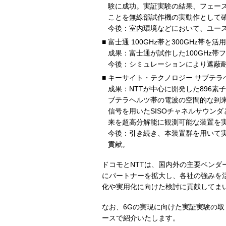
験に成功。実証実験の結果、フェー
ことを無線部試作機の実動作として
今後：室内環境などにおいて、ユー
富士通 100GHz帯と300GHz帯を
成果：富士通が試作した100GHz
今後：シミュレーションにより遮蔽耐
キーサイト・テクノロジー サブテ
成果：NTTが中心に開発した896
ブテラヘルツ帯の電波の空間的な到来
信号を用いたSISOチャネルサウン
来を超高分解能に観測可能な装置を
今後：引き続き、本装置群を用いて
貢献。
ドコモとNTTは、国内外の主要ベン
にパートナーを拡大し、各社の強みを
化や実用化に向けた検討に貢献してま
なお、6Gの実現に向けた実証実験の取り組
ースで紹介いたします。