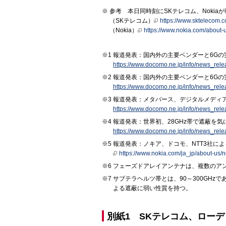
参考 本日同時刻にSKテレコム、Nokia
（SKテレコム）
https://www.sktelecom.
（Nokia）
https://www.nokia.com/about-
報道発表：国内外の主要ベンダーと6Gの実証実験
https://www.docomo.ne.jp/info/news_rel
報道発表：国内外の主要ベンダーと6Gの実
https://www.docomo.ne.jp/info/news_rel
報道発表：メタバース、デジタルメディア分野
https://www.docomo.ne.jp/info/news_rel
報道発表：世界初、28GHz帯で遮蔽を
https://www.docomo.ne.jp/info/news_rel
報道発表：ノキア、ドコモ、NTT3社に
https://www.nokia.com/ja_jp/about-us
フェーズドアレイアンテナは、複数のア
サブテラヘルツ帯とは、90～300GHz
よる遮蔽に弱い性質を持つ。
別紙1 SKテレコム、ロー