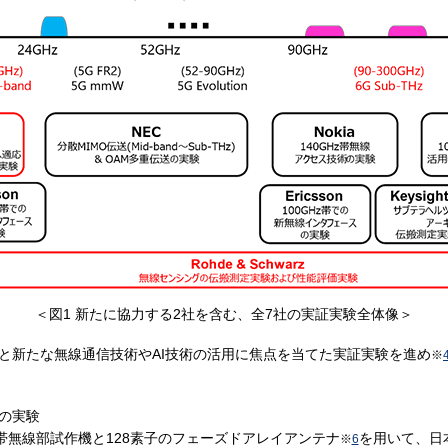
＜図1 新たに協力する2社を含む、全7社の実証実験全体像＞
5社と新たな無線通信技術やAI技術の活用に焦点を当てた実証実験を進め
※
術の実験
Hz帯無線部試作機と128素子のフェーズドアレイアンテナ
を用いて、日
※
6