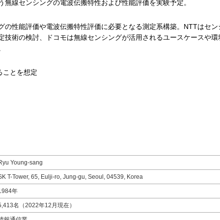
う無線センシングの電波伝搬特性および性能評価を実験予定。
グの性能評価や電波伝搬特性評価に必要となる測定系構築。NTTはセン
定技術の検討、ドコモは無線センシングが活用されるユースケースや環
。
ることを想定
Ryu Young-sang
SK T-Tower, 65, Eulji-ro, Jung-gu, Seoul, 04539, Korea
1984年
5,413名（2022年12月現在）
情報通信業