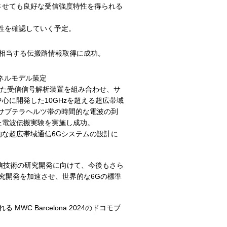
させても良好な受信強度特性を得られる
性を確認していく予定。
に相当する伝搬路情報取得に成功。
ネルモデル策定
した受信信号解析装置を組み合わせ、サ
に開発した10GHzを超える超広帯域
、サブテラヘルツ帯の時間的な電波の到
た電波伝搬実験を実施し成功。
な超広帯域通信6Gシステムの設計に
信技術の研究開発に向けて、今後もさら
究開発を加速させ、世界的な6Gの標準
C Barcelona 2024のドコモブ