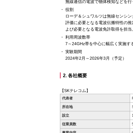
無線通信の電波で物体検知などを行
役割
ローデ＆シュワルツは無線センシン
評価に必要となる電波伝搬特性の推
よび必要となる電波免許取得を担当
利用周波数帯
7～24GHz帯を中心に幅広く実施す
実験期間
2024年2月～2026年3月（予定）
2. 各社概要
【SKテレコム】
代表者
所在地
設立
従業員数
事業内容