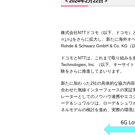
＜2024年2月22日＞
株式会社NTTドコモ（以下、ドコモ）
をさらに拡大し、新たに海外オペレー
※
1
※
2
Rohde & Schwarz GmbH 
ドコモとNTTは、これまで取り組みを進め
Technologies, Inc. （以下、キ
験をさらに推進してまいります。
新たに加わった2社の具体的な協力内容
合わせた無線インターフェースの実証実
レーターとしてのノウハウ連携やエコ
ーデ＆シュワルツは、ローデ＆シュワ
ネルモデルの検討を進め、実際の環境