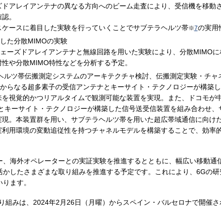
ズドアレイアンテナの異なる方向へのビーム走査により、受信機を移動
確認。
スケースに着目した実験を行っていくことでサブテラヘルツ帯
の実用
※
7
活用した分散MIMOの実験
帯フェーズドアレイアンテナと無線回路を用いた実験により、分散MIMO
性や分散MIMO特性などを分析する予定。
ラヘルツ帯伝搬測定システムのアーキテクチャ検討、伝搬測定実験・チャ
素子からなる超多素子の受信アンテナとキーサイト・テクノロジーが構築
を視覚的かつリアルタイムで観測可能な装置を実現。また、ドコモが中心
ダとキーサイト・テクノロジーが構築した信号送受信装置を組み合わせ
実現。本装置群を用い、サブテラヘルツ帯を用いた超広帯域通信に向け
実利用環境の変動追従性を持つチャネルモデルを構築することで、効率的
ダー、海外オペレーターとの実証実験を推進するとともに、幅広い移動通
活かしたさまざまな取り組みを推進する予定です。これにより、6Gの研
いります。
みは、2024年2月26日（月曜）からスペイン・バルセロナで開催される MW