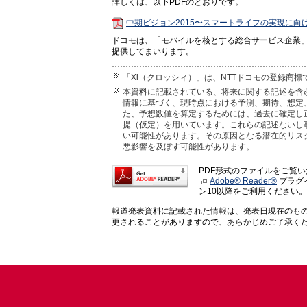
詳しくは、以下PDFのとおりです。
中期ビジョン2015〜スマートライフの実現に向
ドコモは、「モバイルを核とする総合サービス企業
提供してまいります。
「Xi（クロッシィ）」は、NTTドコモの登録商標
本資料に記載されている、将来に関する記述を含
情報に基づく、現時点における予測、期待、想定
た、予想数値を算定するためには、過去に確定し
提（仮定）を用いています。これらの記述ないし
い可能性があります。その原因となる潜在的リス
悪影響を及ぼす可能性があります。
PDF形式のファイルをご覧
Adobe® Reader®
プラグイ
ン10以降をご利用ください。
報道発表資料に記載された情報は、発表日現在のも
更されることがありますので、あらかじめご了承く