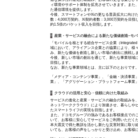
ィ環境やサポート体制を拡充させていきます。また、
た通信環境を提供します。
今後、スマートフォンやXiの更なる普及拡大に向け
数：4,000万契約、Xi契約者数：3,000万契約を
約1.5倍のパケット収入を目指します。
産業・サービスの融合による新たな価値創造−モバ
「モバイルを核とする総合サービス企業（Integrated
域において、アライアンス企業との協業により、様
み、新たな価値を創造し新しい市場の創出に挑戦し
今後、新しい市場の創出を通じて、新たな事業領域におけ
目指します。
なお、新たな事業領域とは、主に以下のとおりです
「メディア・コンテンツ事業」、「金融・決済事業」
業」、「アグリゲーション・プラットフォーム事業
クラウドの活用と安心・信頼に向けた取組み
サービスの進化と産業・サービスの融合の取組みを
ネットワーククラウド）により加速させ、暮らしや
たスマートライフの実現を目指します。
また、ドコモグループの強みであるお客様接点での
いて、お客様に安心してサービスをご利用いただくた
本大震災で得た教訓を活かし新たな災害対策に取り
いても、お客様の声をしっかりと受け止め、お客様