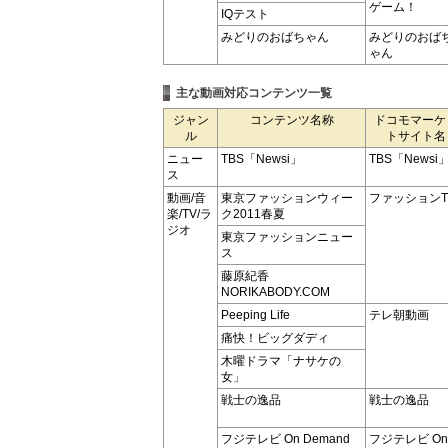
ゲーム！
IQテスト
みどりのおばちゃん
みどりのおば
ゃん
主な動画対応コンテンツ一覧
ジャン
コンテンツ名称
ドコモマーケ
ル
トサイト名
ニュー
TBS「Newsi」
TBS「Newsi
ス
動画/音
東京ファッションウィー
ファッションT
楽/TV/ラ
ク2011春夏
ジオ
東京ファッションニュー
ス
藤原紀香
NORIKABODY.COM
Peeping Life
テレ朝動画
痛快！ビッグダディ
木曜ドラマ「ナサケの
女」
戦士の逸品
戦士の逸品
フジテレビ On Demand
フジテレビ On