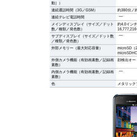
動］）
連続通話時間（3G／GSM）
約380分／
連続テレビ電話時間
メインディスプレイ（サイズ／ドット
約4.0インチ
数／種類／発色数）
16,777,21
サブディスプレイ（サイズ／ドット数
／種類／発色数）
外部メモリー（最大対応容量）
microSD（
microSDH
外側カメラ機能（有効画素数／記録画
顔検出オー
素数）
内側カメラ機能（有効画素数／記録画
素数）
色
メタリック