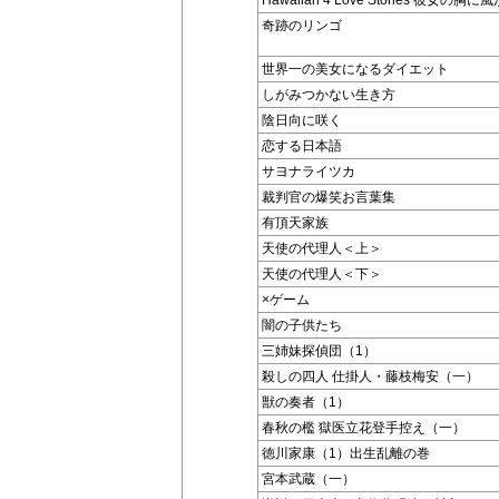
奇跡のリンゴ
世界一の美女になるダイエット
しがみつかない生き方
陰日向に咲く
恋する日本語
サヨナライツカ
裁判官の爆笑お言葉集
有頂天家族
天使の代理人＜上＞
天使の代理人＜下＞
×ゲーム
闇の子供たち
三姉妹探偵団（1）
殺しの四人 仕掛人・藤枝梅安（一）
獣の奏者（1）
春秋の檻 獄医立花登手控え（一）
徳川家康（1）出生乱離の巻
宮本武蔵（一）