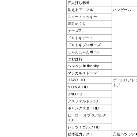
四人打ち麻雀
覚えるアニマル
ハンゲーム
スイートクッキー
寿司めくり
チーズG
ドキドキデート
ドキドキプロポーズ
にゃんにゃんボール
はおはお
ペンペン in the sky
マジカルストーン
HAWX HD
ゲームロフト 
トア
N.O.V.A. HD
UNO HD
アスファルト5 HD
ギャングスターHD
ヒーロー オブ スパルタ
HD
レッツ！ゴルフ HD
動体視力テスト
元気ハツラツ