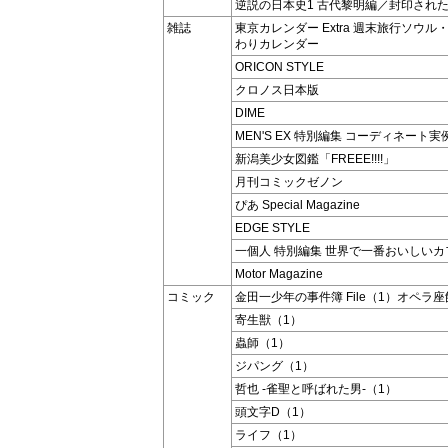
逆説の日本史1 古代黎明編／封印され
雑誌
東京カレンダー Extra 週末旅行ソウ
わりカレンダー
ORICON STYLE
クロノス日本版
DIME
MEN'S EX 特別編集 コーディネート実例
新潟美少女図鑑「FREEE!!!!」
月刊コミックゼノン
ぴあ Special Magazine
EDGE STYLE
一個人 特別編集 世界で一番おいしいカ
Motor Magazine
コミック
金田一少年の事件簿 File（1）オペラ
寄生獣（1）
蟲師（1）
ジパング（1）
哲也 -雀聖と呼ばれた男-（1）
頭文字D（1）
ライフ（1）