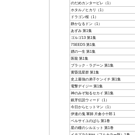
のだめカンタービレ（1）
ホタルノヒカリ（1）
ドラゴン桜（1）
静かなるドン（1）
あずみ 第1集
ゴルゴ13 第1集
7SEEDS 第1集
娚の一生 第1集
医龍 第1集
ブラック・ラグーン 第1集
黄昏流星群 第1集
史上最強の弟子ケンイチ 第1集
電撃デイジー 第1集
神のみぞ知るセカイ 第1集
銀牙伝説ウィード（1）
今日からヒットマン（1）
伊達の鬼 軍師 片倉小十郎 1
ベルサイユのばら 第1巻
星の瞳のシルエット 第1巻
イタズラなkiss（フルカラー版）1巻