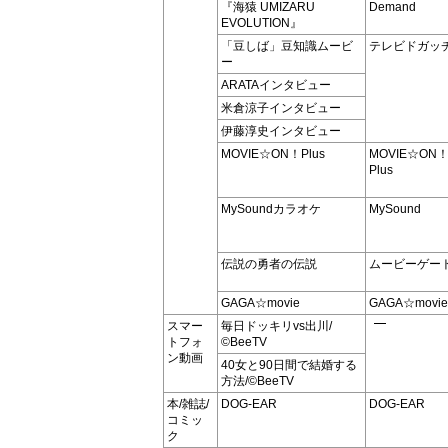
『海猿 UMIZARU
Demand
EVOLUTION』
「豆しば」豆知識ムービ
テレビドガッ
ー
ARATAインタビュー
米倉涼子インタビュー
伊藤淳史インタビュー
MOVIE☆ON！Plus
MOVIE☆ON
Plus
MySoundカラオケ
MySound
伝説の勇者の伝説
ムービーゲー
GAGA☆movie
GAGA☆movie
スマー
毎日ドッキリvs出川/
トフォ
©BeeTV
ン動画
40女と90日間で結婚する
方法/©BeeTV
本/雑誌/
DOG-EAR
DOG-EAR
コミッ
ク