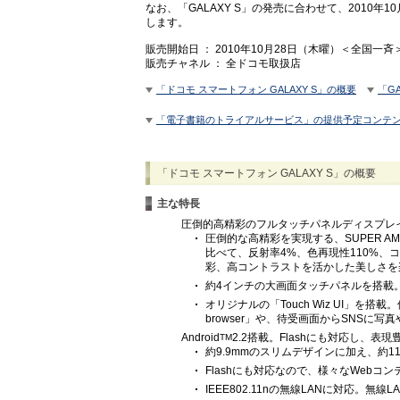
なお、「GALAXY S」の発売に合わせて、2010
します。
販売開始日 ： 2010年10月28日（木曜）＜全国一斉
販売チャネル ： 全ドコモ取扱店
「ドコモ スマートフォン GALAXY S」の概要
「G
「電子書籍のトライアルサービス」の提供予定コンテ
「ドコモ スマートフォン GALAXY S」の概要
主な特長
圧倒的高精彩のフルタッチパネルディスプレ
圧倒的な高精彩を実現する、SUPER A
比べて、反射率4%、色再現性110%、コ
彩、高コントラストを活かした美しさを
約4インチの大画面タッチパネルを搭載
オリジナルの「Touch Wiz UI」を搭載
browser」や、待受画面からSNSに
Android
2.2搭載。Flashにも対応し、
TM
約9.9mmのスリムデザインに加え、約
Flashにも対応なので、様々なWebコ
IEEE802.11nの無線LANに対応。