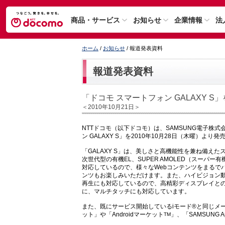
商品・サービス
お知らせ
企業情報
法
ホーム
/
お知らせ
/ 報道発表資料
報道発表資料
「ドコモ スマートフォン GALAXY S
＜2010年10月21日＞
NTTドコモ（以下ドコモ）は、SAMSUNG電子株式
ン GALAXY S」を2010年10月28日（木曜）より
「GALAXY S」は、美しさと高機能性を兼ね備え
次世代型の有機EL、SUPER AMOLED（スーパー
対応しているので、様々なWebコンテンツをまるでパ
ンツもお楽しみいただけます。また、ハイビジョン動
再生にも対応しているので、高精彩ディスプレイと
に、マルチタッチにも対応しています。
また、既にサービス開始しているiモード®と同じメ
ット」や「Androidマーケット
」、「SAMSUNG
TM