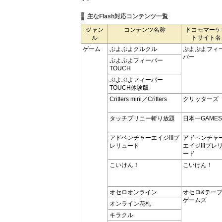
主なFlash対応コンテンツ一覧
ジャン
コンテンツ名称
ドコモマーケ
ル
トサイト名
ゲーム
ぷよぷよクルクル
ぷよぷよフィ
バー
ぷよぷよフィーバー
TOUCH
ぷよぷよフィーバー
TOUCH体験版
Critters mini／Critters
クリッターズ
タッチプリニー斬り放題
日本一GAMES
アドベンチャーエイジIIIプ
アドベンチャ
レリュード
エイジIIIプレ
ード
こいけん！
こいけん！
オセロオンライン
オセロ&テー
ゲームズ
オンライン花札
キラクル