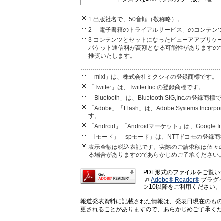
1 出版社名で、50音順（敬称略）。
2 「電子書籍のトライアルサービス」のコンテン
3 コンテンツとセットになったビューアアプリ
パケット通信料が高額となる可能性がありますの
推奨いたします。
「mixi」は、株式会社ミクシィの登録商標です。
「Twitter」は、Twitter,Inc.の登録商標です。
「Bluetooth」は、Bluetooth SIG,In
「Adobe」「Flash」は、Adobe Systems
す。
「Android」「Androidマーケット」は、Googl
「iモード」「spモード」は、NTTドコモの登録
表示金額は税込表記です。実際のご請求額は個々
る場合がありますのであらかじめご了承ください
PDF形式のファイルをご覧
Adobe® Reader®
プラグイ
ン10以降をご利用ください。
報道発表資料に記載された情報は、発表日現在のも
更されることがありますので、あらかじめご了承く