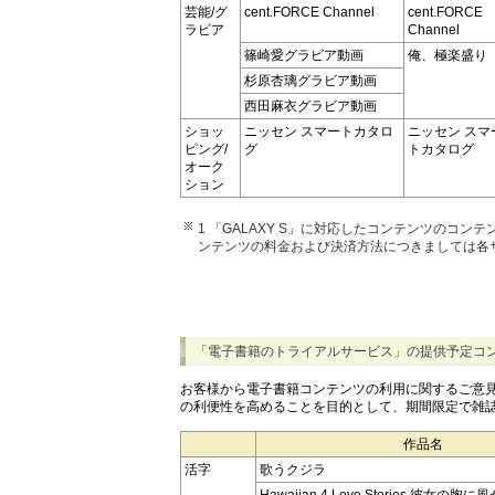
芸能/グ
cent.FORCE Channel
cent.FORCE
ラビア
Channel
篠崎愛グラビア動画
俺、極楽盛り
杉原杏璃グラビア動画
西田麻衣グラビア動画
ショッ
ニッセン スマートカタロ
ニッセン スマ
ピング/
グ
トカタログ
オーク
ション
1 「GALAXY S」に対応したコンテンツのコ
ンテンツの料金および決済方法につきましては各
「電子書籍のトライアルサービス」の提供予定コ
お客様から電子書籍コンテンツの利用に関するご意
の利便性を高めることを目的として、期間限定で雑
作品名
活字
歌うクジラ
Hawaiian 4 Love Stories 彼女の胸