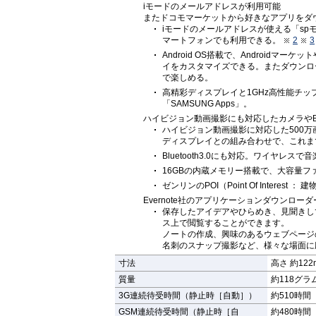
iモードのメールアドレスが利用可能
またドコモマーケットから好きなアプリをダ
iモードのメールアドレスが使える「sp
マートフォンでも利用できる。
2
3
Android OS搭載で、Android
イをカスタマイズできる。またダウンロ
で楽しめる。
高精彩ディスプレイと1GHz高性能チ
「SAMSUNG Apps」。
ハイビジョン動画撮影にも対応したカメラやBlu
ハイビジョン動画撮影に対応した500
ディスプレイとの組み合わせで、これま
Bluetooth3.0にも対応。ワイヤレ
16GBの内蔵メモリー搭載で、大容量ファ
ゼンリンのPOI（Point Of Intere
Evernote社のアプリケーションダウンローダ
保存したアイデアやひらめき、見聞きし
ス上で閲覧することができます。
ノートの作成、興味のあるウェブページの
名刺のスナップ撮影など、様々な場面に
寸法
高さ 約122
質量
約118グラ
3G連続待受時間（静止時［自動］）
約510時間
GSM連続待受時間（静止時［自
約480時間