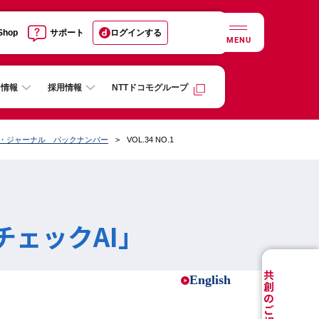
 Shop
サポート
ログインする
MENU
R情報
採用情報
NTTドコモグループ
ル・ジャーナル バックナンバー
VOL.34 NO.1
ェックAI」
English