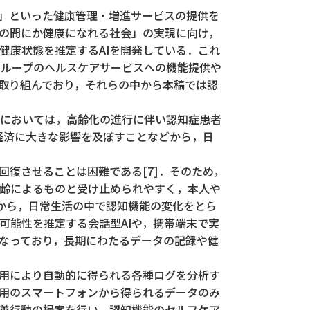
2]」といった健康管理・増進サービスの提供を
の間にか健康になれる社会」の実現に向け，
健康状態を推定するAIを開発している．これ
コモグループのヘルスケアサービスへの機能提供や
に取り組んでおり，それらの中から本稿では認
においては，高齢化の進行に伴い認知症患者
会経済に大きな影響を及ぼすことなどから，日
復させることは困難である[7]．そのため，
齢によるものと受け止められやすく，本人や
景から，日常生活の中で認知機能の変化をとら
可能性を推定する会話型AIや，携帯端末で実
なっており，長期にわたるデータの記録や健
利用により自動的に得られる各種ログを分析す
利用のスマートフォンから得られるデータのみ
善行動の提案を行い，認知機能のセルフケア