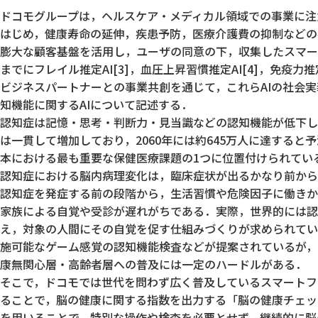
ドコモグループは，ヘルスケア・メディカル領域での事業に注
はじめ，健康寿命の延伸，疾患予防，医療介護費の抑制などの
膨大な顧客基盤を活用し，ユーザの同意の下，収集したスマー
までにフレイル推定AI[3]，血圧上昇習慣推定AI[4]，免疫
ビジネスパートナーとの事業共創を通じて，これらAIの社会
知機能に関するAIについて記述する．
認知症は記憶・思考・判断力・見当識などの認知機能が低下し
は一貫して増加しており，2060年には約645万人に達する
本における最も重要な保健医療課題の1つに位置付けられてい
認知症における脳内病理変化は，臨床症状が出るかなり前から
認知症を発症する前の段階から，生活習慣や危険因子に働きか
家族による自覚や受診が遅れがちである．実際，世界的には認
え，対象の人間にその自覚を促す仕組みづくりが求められてい
施可能なゲーム感覚の認知機能検査などが提案されているが，
康無関心層・高齢者層への普及には一定のハードルがある．
そこで，ドコモでは世代を問わず広く普及しているスマートフ
ることで，脳の健康に関する指数を出力する「脳の健康チェッ
を⽤いることで，特別な操作や検査を必要とせず，継続的に脳