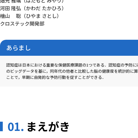
畑元 雅璃（はたもと みやり）
河田 隆弘（かわだ たかひろ）
檜山 聡（ひやま さとし）
クロステック開発部
あらまし
認知症は日本における重要な保健医療課題の1つである．認知症の予防に
のビッグデータを基に，同年代の他者と比較した脳の健康度を統計的に
ことで，早期に自発的な予防行動を促すことができる．
01.
まえがき