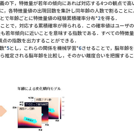
義の下，特徴量が若年の傾向にあれば対応する4つの観点で高
ごとに，各特徴量値の出現回数を集計し同年齢の人数で割ること
とで年齢ごとに特徴量値の経験累積確率分布*
2
を得る．
ることで，対応する累積確率が得られる．この確率値はユーザ
最も若年傾向に近いことを意味する指数である．すべての特徴
観点の指数を出力することができる．
数*
5
とし，これらの関係を機械学習*
6
させることで，脳年齢を
ら推定される脳年齢を比較し，そのかい離度合いを把握するこ