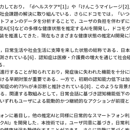
力しており，「dヘルスケア
[1]」や「けんこうマイレージ[
®
社会課題の解決に取り組んでいる．さらにドコモでは，「いつ
トフォンのデータを分析することで，ユーザの負担を伴わずに
力推定AI[5]などの多様な健康状態を推定するAIを開発し，ド
実装を推進してきた．現在もさまざまな健康状態の推定AI開発
，日常生活や社会生活に支障を来した状態の総称である．日本
と予測されている[6]．認知症は医療・介護費の増大を通じて社
る．
進行することが知られており，発症後に失われた機能を十分に回
ける早期対策が重要である．一方で，初期の認知能力低下は加
知症の約75％が未診断と推計されている[8]．このような背
る．関連する取組みとして，日常会話に基づき認知機能低下の
いずれもユーザによる能動的かつ継続的なアクションが前提と
ォンに着目し，他の推定AIと同様に日常的なスマートフォン
クAI」を開発した．本技術では，ユーザ同意に基づき，日常
の健康状況を数値化することができる．さらに指数に基づく改