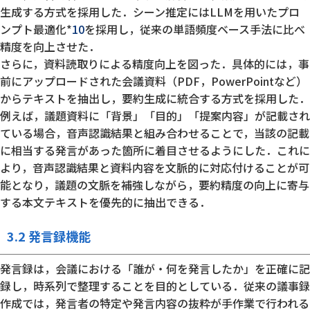
生成する方式を採用した．シーン推定にはLLMを用いたプロ
ンプト最適化*
10
を採用し，従来の単語頻度ベース手法に比べ
精度を向上させた．
さらに，資料読取りによる精度向上を図った．具体的には，事
前にアップロードされた会議資料（PDF，PowerPointなど）
からテキストを抽出し，要約生成に統合する方式を採用した．
例えば，議題資料に「背景」「目的」「提案内容」が記載され
ている場合，音声認識結果と組み合わせることで，当該の記載
に相当する発言があった箇所に着目させるようにした．これに
より，音声認識結果と資料内容を文脈的に対応付けることが可
能となり，議題の文脈を補強しながら，要約精度の向上に寄与
する本文テキストを優先的に抽出できる．
3.2 発言録機能
発言録は，会議における「誰が・何を発言したか」を正確に記
録し，時系列で整理することを目的としている．従来の議事録
作成では，発言者の特定や発言内容の抜粋が手作業で行われる