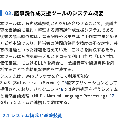
02.
議事録作成支援ツールのシステム概要
本ツールは，音声認識技術とAIを組み合わせることで，会議内
容を自動的に要約・整理する議事録作成支援システムである．
従来の議事録作成は，音声記録やメモを基に手作業でまとめる
方式が主流であり，担当者の時間的負担や精度の不安定性，共
有の遅延といった課題を抱えていた．これらを解決するため，
本ツールは音声認識モデルとドコモで利用可能な「LLM付加
価値基盤」におけるLLMを統合し，会議音声や関連資料を解
析することで高精度な要約を生成する．
システムは，Webブラウザを介して利用可能な
SaaS（Software as a Service）*
5
型アプリケーションとして
提供されており，バックエンド*
6
では音声処理を行うシステム
と自然言語処理（NLP：Natural Language Processing）*
7
を行うシステムが連携して動作する．
2.1 システム構成と基盤技術