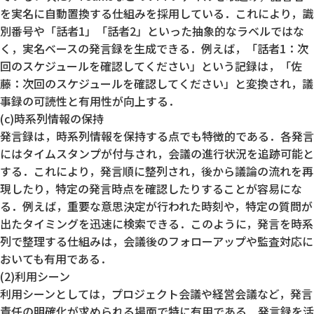
を実名に自動置換する仕組みを採用している．これにより，識
別番号や「話者1」「話者2」といった抽象的なラベルではな
く，実名ベースの発言録を生成できる．例えば，「話者1：次
回のスケジュールを確認してください」という記録は，「佐
藤：次回のスケジュールを確認してください」と変換され，議
事録の可読性と有用性が向上する．
(c)時系列情報の保持
発言録は，時系列情報を保持する点でも特徴的である．各発言
にはタイムスタンプが付与され，会議の進行状況を追跡可能と
する．これにより，発言順に整列され，後から議論の流れを再
現したり，特定の発言時点を確認したりすることが容易にな
る．例えば，重要な意思決定が行われた時刻や，特定の質問が
出たタイミングを迅速に検索できる．このように，発言を時系
列で整理する仕組みは，会議後のフォローアップや監査対応に
おいても有用である．
(2)利用シーン
利用シーンとしては，プロジェクト会議や経営会議など，発言
責任の明確化が求められる場面で特に有用である．発言録を活