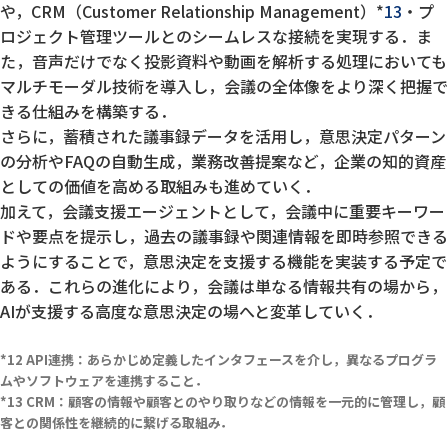
や，CRM（Customer Relationship Management）*
13
・プ
ロジェクト管理ツールとのシームレスな接続を実現する．ま
た，音声だけでなく投影資料や動画を解析する処理においても
マルチモーダル技術を導入し，会議の全体像をより深く把握で
きる仕組みを構築する．
さらに，蓄積された議事録データを活用し，意思決定パターン
の分析やFAQの自動生成，業務改善提案など，企業の知的資産
としての価値を高める取組みも進めていく．
加えて，会議支援エージェントとして，会議中に重要キーワー
ドや要点を提示し，過去の議事録や関連情報を即時参照できる
ようにすることで，意思決定を支援する機能を実装する予定で
ある．これらの進化により，会議は単なる情報共有の場から，
AIが支援する高度な意思決定の場へと変革していく．
API連携：あらかじめ定義したインタフェースを介し，異なるプログラ
ムやソフトウェアを連携すること．
CRM：顧客の情報や顧客とのやり取りなどの情報を一元的に管理し，顧
客との関係性を継続的に繋げる取組み．