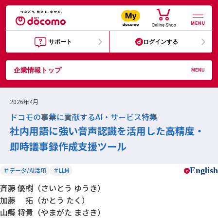
MENU
サポート
ログインする
企業情報トップ
MENU
2026年4月
ドコモの事業に貢献するAI・サービス特集
社内用語に強い音声認識を活用した高精度・
即時議事録作成支援ツール
English
＃データ/AI活用
＃LLM
斉藤 優樹（さいとう ゆうき）
加藤 拓（かとう たく）
山縣 将貴（やまがた まさき）