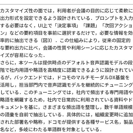
カスタマイズ性の面では，利用者が会議の目的に応じて柔軟に
出力形式を設定できるよう設計されている．プロンプトを入力
する必要はなく，UI上で「決定事項」「課題」「次回アクショ
ン」などの要約項目を事前に選択するだけで，必要な情報を効
率的に抽出できる（図3）．この仕組みにより，従来の固定的
な要約出力に比べ，会議の性質や利用シーンに応じたカスタマ
イズが容易になった．
さらに，本ツールは提供時点のデフォルト音声認識モデルの段
階で社内用語や略語を高精度に認識できるように設計されてい
るが，バックエンドでは，ドコモのマルチモーダルDX基盤を
活用し，担当部門内で音声認識モデルを継続的にチューニング
している．このチューニングでは，社内で頻出する専門用語や
略語を網羅するため，社内で日常的に利用されている資料やド
キュメントを基に，さまざまな頻出語を整理し，数千単語規模
の語彙を自前で抽出している．具体的には，組織変更時に追加
された部署名や略称，ドコモが提供する各種サービス名，製品
名など，多岐にわたる単語群を対象としている．