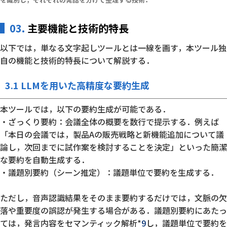
03.
主要機能と技術的特長
以下では，単なる文字起しツールとは一線を画す，本ツール独
自の機能と技術的特長について解説する．
3.1 LLMを用いた高精度な要約生成
本ツールでは，以下の要約生成が可能である．
・ざっくり要約：会議全体の概要を数行で提示する．例えば
「本日の会議では，製品Aの販売戦略と新機能追加について議
論し，次回までに試作案を検討することを決定」といった簡潔
な要約を自動生成する．
・議題別要約（シーン推定）：議題単位で要約を生成する．
ただし，音声認識結果をそのまま要約するだけでは，文脈の欠
落や重要度の誤認が発生する場合がある．議題別要約にあたっ
ては，発言内容をセマンティック解析*
9
し，議題単位で要約を