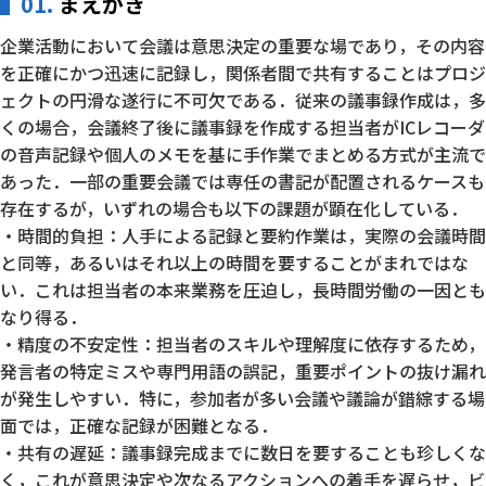
01.
まえがき
企業活動において会議は意思決定の重要な場であり，その内容
を正確にかつ迅速に記録し，関係者間で共有することはプロジ
ェクトの円滑な遂行に不可欠である．従来の議事録作成は，多
くの場合，会議終了後に議事録を作成する担当者がICレコーダ
の音声記録や個人のメモを基に手作業でまとめる方式が主流で
あった．一部の重要会議では専任の書記が配置されるケースも
存在するが，いずれの場合も以下の課題が顕在化している．
・時間的負担：人手による記録と要約作業は，実際の会議時間
と同等，あるいはそれ以上の時間を要することがまれではな
い．これは担当者の本来業務を圧迫し，長時間労働の一因とも
なり得る．
・精度の不安定性：担当者のスキルや理解度に依存するため，
発言者の特定ミスや専門用語の誤記，重要ポイントの抜け漏れ
が発生しやすい．特に，参加者が多い会議や議論が錯綜する場
面では，正確な記録が困難となる．
・共有の遅延：議事録完成までに数日を要することも珍しくな
く，これが意思決定や次なるアクションへの着手を遅らせ，ビ