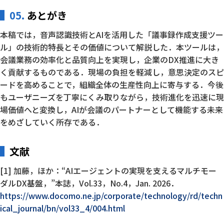
05.
あとがき
本稿では，音声認識技術とAIを活用した「議事録作成支援ツー
ル」の技術的特長とその価値について解説した．本ツールは，
会議業務の効率化と品質向上を実現し，企業のDX推進に大き
く貢献するものである．現場の負担を軽減し，意思決定のスピ
ードを高めることで，組織全体の生産性向上に寄与する．今後
もユーザニーズを丁寧にくみ取りながら，技術進化を迅速に現
場価値へと変換し，AIが会議のパートナーとして機能する未来
をめざしていく所存である．
文献
[1] 加藤，ほか：“AIエージェントの実現を支えるマルチモー
ダルDX基盤，”本誌，Vol.33，No.4，Jan. 2026．
https://www.docomo.ne.jp/corporate/technology/rd/techn
ical_journal/bn/vol33_4/004.html