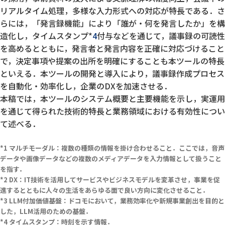
リアルタイム処理，多様な入力形式への対応が特長である．さ
らには，「発言録機能」により「誰が・何を発言したか」を構
造化し，タイムスタンプ*
4
付与などを通じて，議事録の可読性
を高めるとともに，発言者と発言内容を正確に対応づけること
で，決定事項や提案の出所を明確にすることも本ツールの特長
といえる．本ツールの開発と導入により，議事録作成プロセス
を自動化・効率化し，企業のDXを加速させる．
本稿では，本ツールのシステム概要と主要機能を示し，実運用
を通じて得られた技術的特長と業務領域における有効性につい
て述べる．
マルチモーダル：複数の種類の情報を掛け合わせること．ここでは，音声
データや画像データなどの複数のメディアデータを入力情報として扱うこと
を指す．
DX：IT技術を活用してサービスやビジネスモデルを変革させ，事業を促
進するとともに人々の生活をあらゆる面で良い方向に変化させること．
LLM付加価値基盤：ドコモにおいて，業務効率化や新規事業創出を目的と
した，LLM活用のための基盤．
タイムスタンプ：時刻を示す情報．