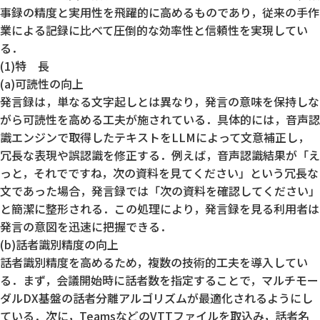
事録の精度と実用性を飛躍的に高めるものであり，従来の手作
業による記録に比べて圧倒的な効率性と信頼性を実現してい
る．
(1)特 長
(a)可読性の向上
発言録は，単なる文字起しとは異なり，発言の意味を保持しな
がら可読性を高める工夫が施されている．具体的には，音声認
識エンジンで取得したテキストをLLMによって文意補正し，
冗長な表現や誤認識を修正する．例えば，音声認識結果が「え
っと，それでですね，次の資料を見てください」という冗長な
文であった場合，発言録では「次の資料を確認してください」
と簡潔に整形される．この処理により，発言録を見る利用者は
発言の意図を迅速に把握できる．
(b)話者識別精度の向上
話者識別精度を高めるため，複数の技術的工夫を導入してい
る．まず，会議開始時に話者数を指定することで，マルチモー
ダルDX基盤の話者分離アルゴリズムが最適化されるようにし
ている．次に，TeamsなどのVTTファイルを取込み，話者名