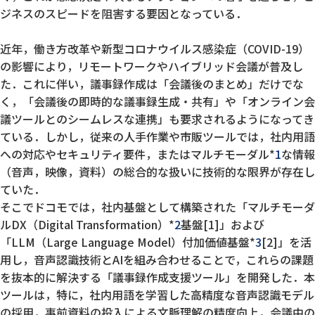
ジネスのスピードを阻害する要因となっている．
近年，働き方改革や新型コロナウイルス感染症（COVID-19）
の影響により，リモートワークやハイブリッド会議が普及し
た．これに伴い，議事録作成は「会議後のまとめ」だけでな
く，「会議後の即時的な議事録生成・共有」や「オンライン会
議ツールとのシームレスな連携」も要求されるようになってき
ている．しかし，従来の人手作業や市販ツールでは，社内用語
への対応やセキュリティ要件，またはマルチモーダル*
1
な情報
（音声，映像，資料）の総合的な扱いに技術的な限界が存在し
ていた．
そこでドコモでは，社内基盤として構築された「マルチモーダ
ルDX（Digital Transformation）*
2
基盤[1]」および
「LLM（Large Language Model）付加価値基盤*
3
[2]」を活
用し，音声認識技術とAIを組み合わせることで，これらの課題
を抜本的に解決する「議事録作成支援ツール」を開発した．本
ツールは，特に，社内用語を学習した高精度な音声認識モデル
の採用，事前資料の投入による文脈理解の精度向上，会議中の