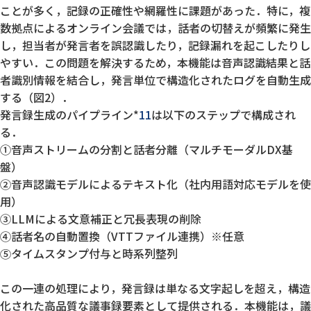
ことが多く，記録の正確性や網羅性に課題があった．特に，複
数拠点によるオンライン会議では，話者の切替えが頻繁に発生
し，担当者が発言者を誤認識したり，記録漏れを起こしたりし
やすい．この問題を解決するため，本機能は音声認識結果と話
者識別情報を結合し，発言単位で構造化されたログを自動生成
する（図2）．
発言録生成のパイプライン*
11
は以下のステップで構成され
る．
①音声ストリームの分割と話者分離（マルチモーダルDX基
盤）
②音声認識モデルによるテキスト化（社内用語対応モデルを使
用）
③LLMによる文意補正と冗長表現の削除
④話者名の自動置換（VTTファイル連携）※任意
⑤タイムスタンプ付与と時系列整列
この一連の処理により，発言録は単なる文字起しを超え，構造
化された高品質な議事録要素として提供される．本機能は，議