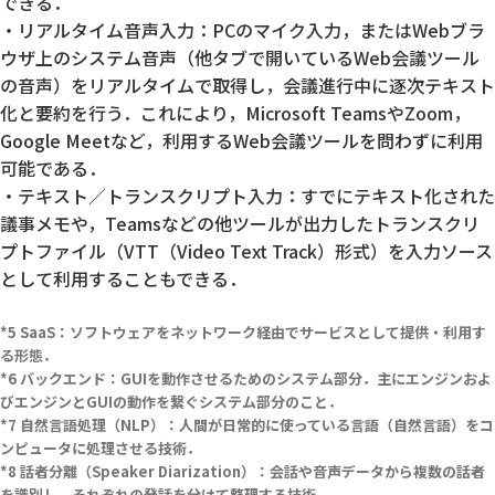
できる．
・リアルタイム音声入力：PCのマイク入力，またはWebブラ
ウザ上のシステム音声（他タブで開いているWeb会議ツール
の音声）をリアルタイムで取得し，会議進行中に逐次テキスト
化と要約を行う．これにより，Microsoft TeamsやZoom，
Google Meetなど，利用するWeb会議ツールを問わずに利用
可能である．
・テキスト／トランスクリプト入力：すでにテキスト化された
議事メモや，Teamsなどの他ツールが出力したトランスクリ
プトファイル（VTT（Video Text Track）形式）を入力ソース
として利用することもできる．
SaaS：ソフトウェアをネットワーク経由でサービスとして提供・利用す
る形態．
バックエンド：GUIを動作させるためのシステム部分．主にエンジンおよ
びエンジンとGUIの動作を繋ぐシステム部分のこと．
自然言語処理（NLP）：人間が日常的に使っている言語（自然言語）をコ
ンピュータに処理させる技術．
話者分離（Speaker Diarization）：会話や音声データから複数の話者
を識別し，それぞれの発話を分けて整理する技術．