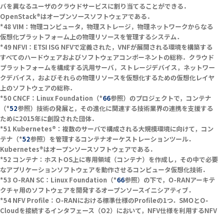
バを異なるユーザのクラウドサービスに割り当てることができる．
OpenStack®はオープンソースソフトウェアである．
VIM：物理コンピュータ，物理ストレージ，物理ネットワークからなる
仮想化プラットフォーム上の物理リソースを管理するシステム．
NFVI：ETSI ISG NFVで定義された，VNFが展開される環境を構築する
すべてのハードウェアおよびソフトウェアコンポーネントの総称．クラウド
プラットフォームを構成する汎用サーバ，ストレージデバイス，ネットワー
クデバイス，およびそれらの物理リソースを仮想化するための仮想化レイヤ
上のソフトウェアの総称．
CNCF：Linux Foundation（*
66
参照）のプロジェクトで，コンテナ
（*
52
参照）技術の発展と，その進化に関連する技術業界の連携を支援する
ために2015年に創設された団体．
Kubernetes®：複数のサーバで構成される大規模環境に向けて，コン
テナ（*
52
参照）を管理するコンテナオーケストレーションツール．
Kubernetes®はオープンソースソフトウェアである．
コンテナ：ホストOS上に専用領域（コンテナ）を作成し，その中で必要
なアプリケーションソフトウェアを動作させるコンピュータ仮想化技術．
O-RAN SC：Linux Foundation（*
66
参照）の下で，O-RANアーキテ
クチャ用のソフトウェアを開発するオープンソースイニシアティブ．
NFV Profile：O-RANにおける標準仕様のProfileの1つ．SMOとO-
Cloudを接続するインタフェース（O2）において，NFV仕様を利用するNFV