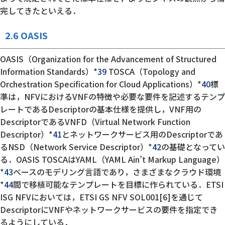
完してきたといえる．
2.6 OASIS
OASIS（Organization for the Advancement of Structured
Information Standards）*
39
TOSCA（Topology and
Orchestration Specification for Cloud Applications）*
40
標
準は，NFVにおけるVNFの特徴や必要な要件を記述するテンプ
レートであるDescriptorの基本仕様を提供し，VNF用の
DescriptorであるVNFD（Virtual Network Function
Descriptor）*
41
とネットワークサービス用のDescriptorであ
るNSD（Network Service Descriptor）*
42
の基礎となってい
る．OASIS TOSCAはYAML（YAML Ain’t Markup Language）
*
43
ベースのモデリング言語であり，さまざまなクラウド環境
*
44
間で移植可能なテンプレートを目標に作られている．ETSI
ISG NFVにおいては，ETSI GS NFV SOL001[6]を通じて
DescriptorにVNFやネットワークサービスの要件を指定でき
るようにしている．