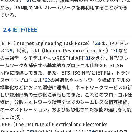
Protocol）*
27
の実現など，無線固有の特性への対応を行いな
がら，RAN側でNFVフレームワークを再利用することができ
ている．
2.4 IETF/IEEE
IETF（Internet Engineering Task Force）*
28
は，IPアドレ
ス*
29
，時刻，URI（Uniform Resource Identifier）*
30
など
の共通データモデルをもつRESTful API*
31
を含む，NFVフレ
ームワークを補完する基本的なプロトコル仕様をETSI ISG
NFVに提供してきた．また，ETSI ISG NFVとIETFは，トラン
スポートプロトコル*
32
の最適化やネットワーク構成モデルの
標準化などにおいて緊密に連携し，ネットワークサービスの新
しい運用形態の仕様化に貢献してきた．これらのプロトコル仕
様は，分散ネットワーク環境全体でのシームレスな相互接続，
オーケストレーション，および仮想化された機能の運用を可能
にした[5]．
IEEE（The Institute of Electrical and Electronics
Engineers）*
33
もVLAN（Virtual LAN）*
34
やEthernetのフ