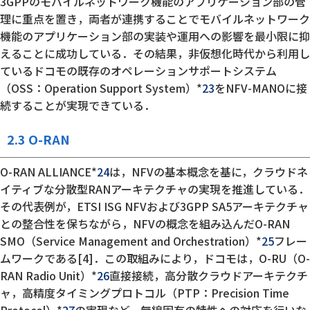
3GPPのモバイルネットワーク機能のアプリケーション部の管
理に重点を置き，両者が連携することでモバイルネットワーク
機能のアプリケーション部の実装や運用への影響を最小限に抑
えることに成功している．その結果，非仮想化時代から利用し
ているドコモの既存のオペレーションサポートシステム
（OSS：Operation Support System）*
23
をNFV-MANOに接
続することが実現できている．
2.3 O-RAN
O-RAN ALLIANCE*
24
は，NFVの基本概念を基に，クラウドネ
イティブな分散型RANアーキテクチャの実現を推進している．
その代表例が，ETSI ISG NFVおよび3GPP SA5アーキテクチャ
との整合性を保ちながら，NFVの概念を組み込んだO-RAN
SMO（Service Management and Orchestration）*
25
フレー
ムワークである[4]．この取組みにより，ドコモは，O-RU（O-
RAN Radio Unit）*
26
直接接続，高分散クラウドアーキテクチ
ャ，高精度タイミングプロトコル（PTP：Precision Time