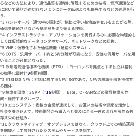
るなどの方法により，通信品質を適切に管理するための技術．音声通話など
において通話が途切れないようにデータ転送よりも優先するなどの処理を行
う．
ハンドオーバ：通信中の端末が，移動に伴い基地局やセルをまたがる際，
通信を継続させながら基地局を切り替える技術．
インフラストラクチャ：アプリケーションを実行するのに必要な物理的も
しくは仮想的なデータセンタやサーバ，ネットワークなどの総称．
VNF：仮想化された通信機能（通信システム）．
COTS：汎用サーバ．HWとSW分離が可能になり，安価な汎用サーバを用
いることが可能となった．
欧州電気通信標準化機構（ETSI）：ヨーロッパを拠点とする独立非営利
の標準化団体(*
9
参照)機関．
ETSI ISG NFV：ETSIに属するNFV ISGであり，NFVの標準仕様を推進す
る団体．
標準化団体：3GPP（*
16
参照），ETSI，O-RANなどの業界標準を作
成・維持するグループ．
エコシステム：複数の企業が連携して，お互いの技術や資産を活かし，
社会を巻き込んで，技術開発から導入へと普及に至る一連の流れを形作る共
存共栄の仕組み．
クラウドネイティブ：オンプレミスではなく，クラウド上での構築運用
を前提として設計されたシステムやサービスを指す．