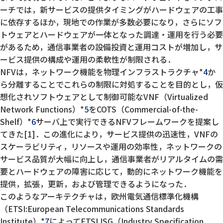
ーチでは，新サービスの提供タイミングがハードウェアの工事
に依存するほか，現地での作業が多数必要になり，さらにソフ
トウェアとハードウェアが一体となった調達・運用を行う必要
があるため，通信事業者の設備投資と運用コストが増加し，サ
ービス提供の構成や運用の柔軟性が制限される．
NFVは，ネットワーク機能を物理インフラストラクチャ*
4
か
ら分離することでこれらの制限に対処することを目的とし，仮
想化されソフトウェアとして制御可能なVNF（Virtualized
Network Functions）*
5
をCOTS（Commercial-of-the-
Shelf）*
6
サーバ上で実行できるNFVフレームワークを提案し
てきた[1]．この進化により，サービス提供の迅速性，VNFの
スケーラビリティ，リソースや運用の効率性，ネットワークの
サービス品質が大幅に向上し，通信事業者がリアルタイムの需
要とハードウェアの障害に応じて，動的にネットワーク機能を
提供，拡張，更新，および管理できるようになった．
このようなアーキテクチャは，欧州電気通信標準化機構
（ETSI:European Telecommunications Standards
Institute）*
7
によってETSI ISG（Industry Specification