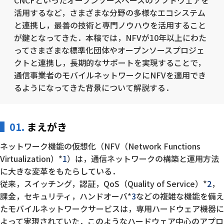
CNCFといったオープンソースベースのソフトウェアを
活用するなど，さまざまな分野の多様なエコシステム
と連携し，最善の技術と専門ノウハウを活用すること
が鍵となってきた．本稿では，NFVが10年以上にわた
ってさまざまな標準化団体やオープンソースプロジェ
クトと連携し，長期的なサポートを実現することで，
通信事業者のモバイルネットワークにNFVを適用でき
るようになってきた背景について解説する．
01.
まえがき
ネットワーク機能の仮想化（NFV（Network Functions
Virtualization）*
1
）は，通信ネットワークの構築と運用方法
に大きな変革をもたらしている．
従来，スイッチング，認証，QoS（Quality of Service）*
2
，
課金，セキュリティ，ハンドオーバ*
3
などの複雑な機能を備え
たモバイルネットワークサービスは，専用ハードウェア機器に
よって実現されていた．このようなハードウェア中心のアプロ