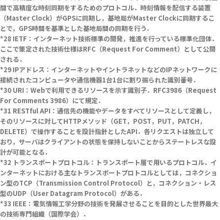
間で高精度な時刻同期をするためのプロトコル．時刻情報を配信する装置
（Master Clock）がGPSに同期し，基地局がMaster Clockに同期するこ
とで，GPS時間を基準とした基地局間の同期を行う．
IETF：インターネット技術標準の開発，推進を行っている標準化団体．
ここで策定された技術仕様はRFC（Request For Comment）として公開
される．
IPアドレス：インターネットやイントラネットなどのIPネットワークに
接続されたコンピュータや通信機器1台1台に割り振られた識別番号．
URI：Webで利用できるリソースを示す識別子．RFC3986（Request
For Comments 3986）にて規定．
RESTful API：通信先の機能やデータをすべてリソースとして定義し，
そのリソースに対してHTTPメソッド（GET，POST，PUT，PATCH，
DELETE）で操作することを設計指針としたAPI．各リクエストは独立して
おり，サーバはクライアントの状態を保持しないことからステートレスな設
計が可能となる．
トランスポートプロトコル：トランスポート層で用いるプロトコル．イ
ンターネットにおける主なトランスポートプロトコルとしては，コネクショ
ン型のTCP（Transmission Control Protocol）と，コネクション・レス
型のUDP（User Datagram Protocol）がある．
IEEE：電気情報工学分野の技術を発展させることを目的とした世界最大
の技術専門組織（国際学会）．