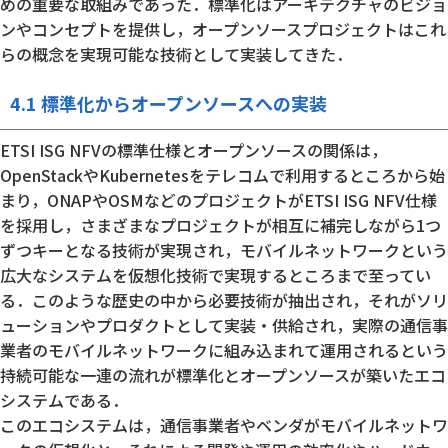
めの重要な取組みであった．標準化はアーキテクチャのビジョ
ンやコンセプトを提供し，オープンソースプロジェクトはこれ
らの概念を実現可能な技術として実装してきた．
4.1 標準化からオープンソースへの実装
ETSI ISG NFVの標準仕様とオープンソースの関係は，
OpenStackやKubernetesをテレコムで利用するところから始
まり，ONAPやOSMなどのプロジェクトがETSI ISG NFV仕様
を採用し，さまざまなプロジェクトが相互に補完しながら1つ
ずつキーとなる技術が実現され，モバイルネットワークという
広大なシステムを仮想化技術で実現するところまで至ってい
る．このような歴史の中から必要技術が抽出され，それがソリ
ューションやプロダクトとして実装・供給され，実際の通信事
業者のモバイルネットワークに組み込まれて運用されるという
持続可能な一連の流れが標準化とオープンソースが築いたエコ
システムである．
このエコシステムは，通信事業者やベンダがモバイルネットワ