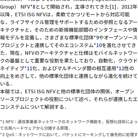
Group） NFV*
8
として開始され，主導されてきた[1]．2012年
以降，ETSI ISG NFVは，柔軟でかつリモートから対応可能
な，ライフサイクル管理をサポートするための参照となるアー
キテクチャと，そのための新規機能部間のインタフェースや情
報モデルを定義し，さまざまな標準化団体*
9
やオープンソース
プロジェクトと連携してそのエコシステム*
10
を進化させてき
た．現在，NFVのアーキテクチャと仕様はモバイルネットワー
クの基盤として重要な役割を果たしており，自動化，クラウド
ネイティブ*
11
化，およびマルチベンダ間の相互運用*
12
性の
向上をめざして，他の標準化団体と連携しながら進化を続けて
いる．
本稿では，ETSI ISG NFVと他の標準化団体の関係，オープン
ソースプロジェクトの役割について述べ，それらが連携したエ
コシステムについて解説する．
NFV：通信事業者ネットワークのネットワーク機能を，仮想化技術によっ
て汎用ハードウェアから分離する原理．
QoS：ネットワークにおいて，パケットにマーキングして優先的に処理す