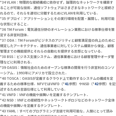
VLAN：物理的な接続構成に依存せず，論理的なネットワークを構築す
ることが可能な技術．通信ソフトウェアはさまざまなネットワークと接続さ
れるので，それらを適切に分離するためにVLANを利用している．
デプロイ：アプリケーションとその実行環境を配置・展開し，利用可能
な状態にすること．
TM Forum：電気通信分野のオペレーション業務における標準仕様を策
定する非営利団体．
ODA：TM Forumがビジネスのアジリティと顧客満足度の向上のために
規定したアーキテクチャ．通信事業者に対してシステム構築から保全，顧客
管理までの機能提供とそれらの自動化を提供する思想となっている．
BSS：ビジネス支援システム．通信事業者における顧客管理やオーダ管
理などに利用される．
OASIS：情報社会のためのオープンな標準の開発を行う非営利のコンソ
ーシアム．1993年にアメリカで設立された．
TOSCA：OASISが定義するクラウド上で動作するシステムの構成を定
義するための標準仕様．NFVではVNFD（*
41
参照）やNSD（*
42
参照）を記
述するための言語仕様として利用している．
VNFD：VNFの機能や振舞いを定義するテンプレート．
NSD：VNFとの接続性やネットワークトポロジなどのネットワーク全体
の機能や振舞いを定義するテンプレート．
YAML：すべてのプログラミング言語で利用可能な，人間にとって読み