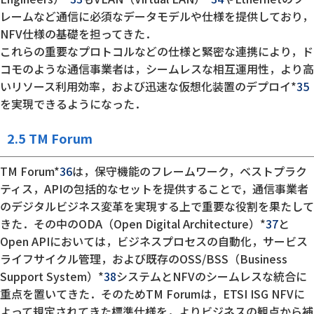
レームなど通信に必須なデータモデルや仕様を提供しており，
NFV仕様の基礎を担ってきた．
これらの重要なプロトコルなどの仕様と緊密な連携により，ド
コモのような通信事業者は，シームレスな相互運用性，より高
いリソース利用効率，および迅速な仮想化装置のデプロイ*
35
を実現できるようになった．
2.5 TM Forum
TM Forum*
36
は，保守機能のフレームワーク，ベストプラク
ティス，APIの包括的なセットを提供することで，通信事業者
のデジタルビジネス変革を実現する上で重要な役割を果たして
きた．その中のODA（Open Digital Architecture）*
37
と
Open APIにおいては，ビジネスプロセスの自動化，サービス
ライフサイクル管理，および既存のOSS/BSS（Business
Support System）*
38
システムとNFVのシームレスな統合に
重点を置いてきた．そのためTM Forumは，ETSI ISG NFVに
よって規定されてきた標準仕様を，よりビジネスの観点から補