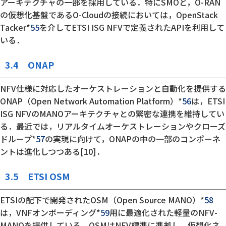
アーキテクチャの一部を採用している．特にSMOと，O-RAN
の仮想化基盤であるO-Cloudの接続においては，OpenStack
Tacker*
55
を介してETSI ISG NFVで定義されたAPIを利用して
いる．
3.4 ONAP
NFV仕様に対応したオーケストレーションと自動化を提供する
ONAP（Open Network Automation Platform）*
56
は，ETSI
ISG NFVのMANOアーキテクチャとの緊密な連携を維持してい
る．最近では，リアルタイムオーケストレーションやクローズ
ドループ*
57
の実現に向けて，ONAPの中の一部のコンポーネ
ントは進化しつつある[10]．
3.5 ETSI OSM
ETSIの配下で開発されたOSM（Open Source MANO）*
58
は，VNFオンボーディング*
59
用に最適化された軽量のNFV-
MANOを提供している．OSMはNFV標準に準拠し，仮想化ネ