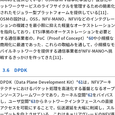
ットワークサービスのライフサイクルを管理するための簡素化
されたモジュラー型プラットフォームを提供している[11]．
OSMの設計は，OSS，NFV-MANO，NFVIなどのインテグレー
ションの複雑さを最小限に抑えた軽量なオーケストレーション
を指向しており，ETSI準拠のオーケストレーションを必要と
する通信事業者の，PoC（Proof of Concept）*
60
や小規模な
商用化に最適であった．これらの取組みを通して，小規模なモ
バイルネットワークを提供する通信事業者がNFV-MANOへ挑
戦するきっかけを作ってきた[11]．
3.6 DPDK
DPDK（Data Plane Development Kit）*
61
は，NFVアーキ
テクチャにおけるパケット処理を高速化する基盤となるオープ
ンソースフレームワークであり，カーネル空間*
62
をバイパス
し，ユーザ空間*
63
からネットワークインタフェースへの直接
アクセスを可能にすることで，伝送遅延を大幅に削減し，スル
ープットを向上させている．これはキャリアグレードのNFV導