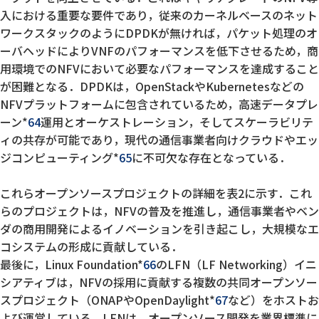
入における重要な要件であり，従来のカーネルベースのネット
ワークスタックのようにDPDKが無ければ，パケット処理のオ
ーバヘッドによりVNFのパフォーマンスを低下させるため，商
用環境でのNFVにおいて必要なパフォーマンスを達成すること
が困難となる．DPDKは，OpenStackやKubernetesなどの
NFVプラットフォームに包含されているため，高速データプレ
ーン*
64
運用とオーケストレーション，そしてスケーラビリテ
ィの共存が可能であり，現代の通信事業者向けクラウドやエッ
ジコンピューティング*
65
に不可欠な存在となっている．
これらオープンソースプロジェクトの詳細を表2に示す．これ
らのプロジェクトは，NFVの普及を推進し，通信事業者やベン
ダの商用開発によるイノベーションを引き起こし，大規模なエ
コシステムの形成に貢献している．
最後に，Linux Foundation*
66
のLFN（LF Networking）イニ
シアティブは，NFVの採用に貢献する複数の共同オープンソー
スプロジェクト（ONAPやOpenDaylight*
67
など）をホストお
よび運営している．LFNは，オープンソース開発を業界標準に