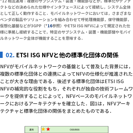
相互運用：複数のサブシステム・装置・機能部などが，標準化やデファ
クトなどの決められた仕様やインタフェースによって接続し，システム全体
として正しく動作すること．モバイルネットワークにおいては，さまざまな
ベンダの製品やソリューションを組み合わせて呼処理機能部，保守機能部，
仮想化基盤などが3GPP（*
16
参照）やETSI ISG NFVによって規定された仕
様に準拠し接続することで，特定のサブシステム・装置・機能部間やモバイ
ルネットワーク全体が機能することを意味する．
02.
ETSI ISG NFVと他の標準化団体の関係
NFVがモバイルネットワークの基盤として普及した背景には，
複数の標準化団体との連携によってNFVの仕様化が推進された
ことが大きな理由である．後述する標準化団体はETSI ISG
NFVの補完的な役割をもち，それぞれが独自の技術フレームワ
ークを提供することによって，NFVベースのモバイルネットワ
ークにおけるアーキテクチャを確立した．図1は，NFVアーキ
テクチャと標準化団体の関係をまとめたものである．