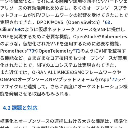
ークの仮想化と，それによる開発や運用の効率化やハードウェ
アリソースの有効活用化をめざし，多くのオープンソースプラ
ットフォームがNFVフレームワークの影響を受けてきたことで
実現されてきた．DPDKやOVS（Open vSwitch）*
68
，
Cilium*
69
のように仮想ネットワークリソースをVNFに提供し
VNFを実現するために必要な機能，OpenStackやKubernetes
のような，仮想化されたVNFを運用するために必要な機能，
Prometheus*
70
やOpenTelemetry*
71
のようにVNFを監視す
る機能など，さまざまなコア技術をもつオープンソースが実用
化されたことで，NFVのエコシステムは実現されてきた．
また近年では，O-RAN ALLIANCEのSMOフレームワークや
ONAPのオープンソースNFVプラットフォームをrApp*
72
ライ
フサイクルと連携して，さらに高度にオーケストレーション機
能を発展させる取組みもみられる．
4.2 課題と対応
標準化とオープンソースの連携における大きな課題は，標準化
がオープンソースの実装の後追いになることがあり得ること