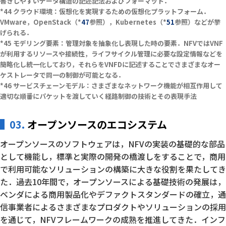
書きしやすいデータ構造の記述記法およびフォーマット．
クラウド環境：仮想化を実現するための仮想化プラットフォーム．
VMware，OpenStack（*
47
参照），Kubernetes（*
51
参照）などが挙
げられる．
モデリング要素：管理対象を抽象化し表現した時の要素．NFVではVNF
が利用するリソースや接続性，ライフサイクル管理に必要な設定情報などを
簡略化し統一化しており，それらをVNFDに記述することでさまざまなオー
ケストレータで同一の制御が可能となる．
サービスチェーンモデル：さまざまなネットワーク機能が相互作用して
適切な順番にパケットを渡していく経路制御の技術とその表現手法
03.
オープンソースのエコシステム
オープンソースのソフトウェアは，NFVの実装の基礎的な部品
として機能し，標準と実際の開発の橋渡しをすることで，商用
で利用可能なソリューションの構築に大きな役割を果たしてき
た．過去10年間で，オープンソースによる基礎技術の発展は，
ベンダによる商用製品化やデファクトスタンダードの確立，通
信事業者によるさまざまなプロダクトやソリューションの採用
を通じて，NFVフレームワークの成熟を推進してきた．インフ