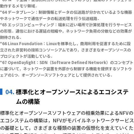
動作するメモリ領域．
データプレーン：制御情報とデータの伝送路が分かれているような機器
やネットワークで通信データの転送処理を行う伝送経路．
エッジコンピューティング：端末に近い場所で計算処理を行うサービス
の形態．通信における遅延の短縮や，ネットワーク負荷の分散などの効果が
期待される．
Linux Foundation：Linuxを標準化し，商用利用を促進するために設
立された非営利の技術コンソーシアムであり，さまざまなオープンソースの
プロジェクトが活動している．
OpenDaylight：SDN（Software Defined Network）のコンセプト
に基づいて，ネットワーク装置を外部から制御する機能を提供するソフトウ
ェアの1つ．オープンソースソフトウェアとして提供されている．
04.
標準化とオープンソースによるエコシステ
ムの構築
標準化とオープンソースソフトウェアの相乗効果によるNFVの
エコシステムの構築は，NFVがモバイルネットワークサービス
の基礎として，さまざまな種類の装置の仮想化を支えていくた