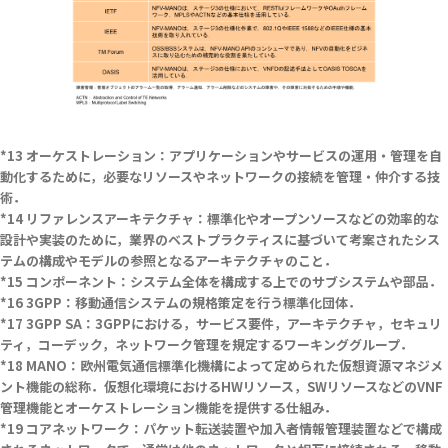
オーケストレーション：アプリケーションやサービスの運用・管理を自
動化するために，必要なリソースやネットワークの接続を管理・仲介する技
術．
リファレンスアーキテクチャ：標準化やオープンソースなどの効率的な
設計や実装のために，業界のベストプラクティスに基づいて考案されたシス
テムの構成やモデルの参照となるアーキテクチャのこと．
コンポーネント：システム全体を構成する上でのサブシステムや部品．
3GPP：移動通信システムの規格策定を行う標準化団体．
3GPP SA：3GPPにおける，サービス要件，アーキテクチャ，セキュリ
ティ，コーデック，ネットワーク管理を規定するワーキンググループ．
MANO：欧州電気通信標準化機構によって定められた仮想資源マネジメ
ント機能の総称．仮想化環境におけるHWリソース，SWリソースなどのVNF
管理機能とオーケストレーション機能を提供する仕組み．
コアネットワーク：パケット転送装置や加入者情報管理装置などで構成