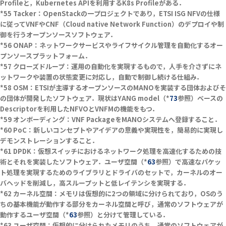
Profileと，Kubernetes APIを利用するK8s Profileがある．
Tacker：OpenStackの一プロジェクトであり，ETSI ISG NFVの仕様
に従ってVNFやCNF（Cloud native Network Function）のデプロイや制
御を行うオープンソースソフトウェア．
ONAP：ネットワークサービスやライフサイクル管理を自動化するオー
プンソースプラットフォーム．
クローズドループ：運用の自動化を実現するもので，人手を介さずにネ
ットワークや装置の状態変更に対応し，自動で制御し続ける仕組み．
OSM：ETSIが主導するオープンソースのMANOを実装する団体およびそ
の団体が開発したソフトウェア．現状はYANG model（*
73
参照）ベースの
Descriptorを利用したNFVOとVNFMの機能をもつ．
オンボーディング：VNF PackageをMANOシステムへ登録すること．
PoC：新しいコンセプトやアイデアの意義や実現性を，簡易的に実現し
デモンストレーションすること．
DPDK：仮想スイッチにおけるネットワーク処理を高速化するための技
術とそれを実装したソフトウェア．ユーザ空間（*
63
参照）で高速なパケッ
ト処理を実現するためのライブラリとドライバのセットで，カーネルのオー
バヘッドを削減し，高スループットと低レイテンシを実現する．
カーネル空間：メモリは仮想的に2つの領域に分けられており，OSのう
ちの基本機能が動作する部分をカーネル空間と呼び，通常のソフトウェアが
動作するユーザ空間（*
63
参照）と分けて管理している．
ユーザ空間：仮想的に分けられたメモリのうち，通常のソフトウェアが