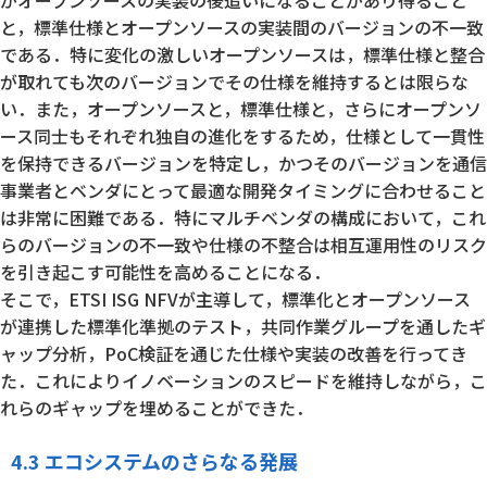
と，標準仕様とオープンソースの実装間のバージョンの不一致
である．特に変化の激しいオープンソースは，標準仕様と整合
が取れても次のバージョンでその仕様を維持するとは限らな
い．また，オープンソースと，標準仕様と，さらにオープンソ
ース同士もそれぞれ独自の進化をするため，仕様として一貫性
を保持できるバージョンを特定し，かつそのバージョンを通信
事業者とベンダにとって最適な開発タイミングに合わせること
は非常に困難である．特にマルチベンダの構成において，これ
らのバージョンの不一致や仕様の不整合は相互運用性のリスク
を引き起こす可能性を高めることになる．
そこで，ETSI ISG NFVが主導して，標準化とオープンソース
が連携した標準化準拠のテスト，共同作業グループを通したギ
ャップ分析，PoC検証を通じた仕様や実装の改善を行ってき
た．これによりイノベーションのスピードを維持しながら，こ
れらのギャップを埋めることができた．
4.3 エコシステムのさらなる発展