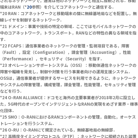
されるネットワークで，通常は他のネットワークと相互に接続される．移動
端末はRAN（*
20
参照）を介してコアネットワークと通信する．
RAN：コアネットワークと移動端末の間に無線基地局などを配置し，無
線レイヤを制御するネットワーク．
ドメイン：事業や技術の特定の領域．ここではモバイルネットワークの
中のコアネットワーク，トランスポート，RANなどの特性の異なる領域を指
す．
FCAPS：通信事業者のネットワークの管理・監視項目である，障害
（Fault），設定（Configuration），課金管理（Accounting），性能
（Performance），セキュリティ（Security）を指す．
オペレーションサポートシステム（OSS）：移動体通信ネットワークの
障害や輻輳を発見し，制御や対策を行う事業者向けの運用支援システム．
OSSは，通信事業者が提供するサービスを利用できるように，ネットワーク
やシステムの障害管理，構成管理，課金管理，性能管理，セキュリティ管理
などを行う．
O-RAN ALLIANCE：ドコモと海外の主要事業者が2018年2月に設立し
た，5G時代のオープンでインテリジェントなRANの実現をめざす業界・標準
化団体．
SMO：O-RANにおけるRANコンポーネントの管理，自動化，オーケス
トレーションを行うシステム．
O-RU：O-RANにて規定されている，無線基地局の無線部．
高精度タイミングプロトコル（PTP）：ネットワークに接続された装置