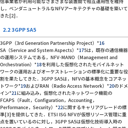
信事業者が利用可能なさまざまな装置間で相互運用性を維持
し，ベンダニュートラルなNFVアーキテクチャの基礎を築いて
きた[2]．
2.2 3GPP SA5
3GPP（3rd Generation Partnership Project）*
16
SA（Service and System Aspects）*
17
5は，既存の通信機器
の運用システムである，NFV-MANO（Management and
Orchestration）*
18
を利用した仮想化されたモバイルネット
ワークの運用およびオーケストレーションの標準化に重要な役
割を果たしてきた．3GPP SA5は，NFVの基本概念をコアネッ
トワーク*
19
およびRAN（Radio Access Network）*
20
のドメ
イン*
21
に組み込み，仮想化されたネットワーク機能の
FCAPS（Fault，Configuration，Accounting，
Performance，Security）*
22
に関するキャリアグレードの標
準[3]を提供してきた．ETSI ISG NFVが仮想リソース管理に重
点を置いているのに対し，3GPP SA5は仮想化技術導入時の