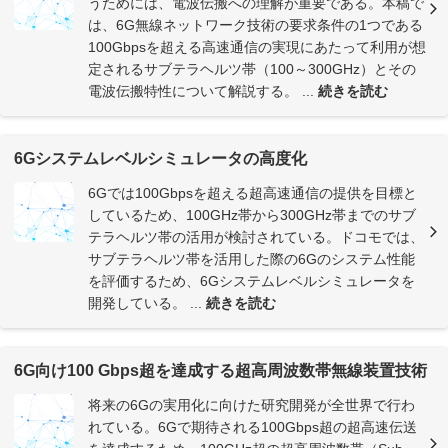
うためには、電波伝搬への理解が重要である。本稿で
は、6G無線ネットワーク技術の要求条件の1つである
100Gbpsを超える高速通信の実現にあたって利用が想
定されるサブテラヘルツ帯（100～300GHz）とその
電波伝搬特性について解説する。 ...
続きを読む
6Gシステムレベルシミュレータの高度化
6Gでは100Gbpsを超える超高速通信の提供を目標と
しているため、100GHz帯から300GHz帯までのサブ
テラヘルツ帯の活用が検討されている。ドコモでは、
サブテラヘルツ帯を活用した際の6Gのシステム性能
を評価するため、6Gシステムレベルシミュレータを
開発している。 ...
続きを読む
6G向け100 Gbps超を達成する超高周波数帯無線装置技術
将来の6Gの実用化に向けた研究開発が全世界で行わ
れている。6Gで期待される100Gbps超の超高速伝送