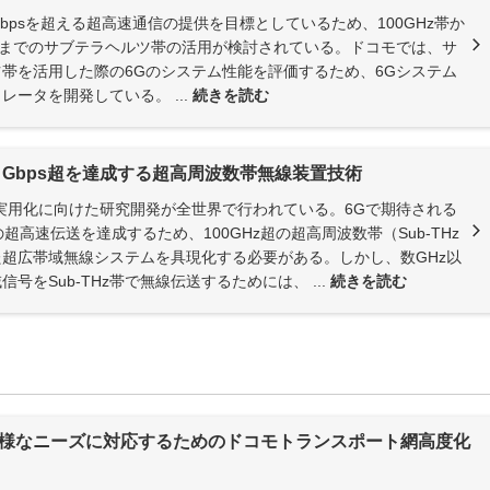
0Gbpsを超える超高速通信の提供を目標としているため、100GHz帯か
z帯までのサブテラヘルツ帯の活用が検討されている。ドコモでは、サ
帯を活用した際の6Gのシステム性能を評価するため、6Gシステム
レータを開発している。 ...
続きを読む
00 Gbps超を達成する超高周波数帯無線装置技術
実用化に向けた研究開発が全世界で行われている。6Gで期待される
超の超高速伝送を達成するため、100GHz超の超高周波数帯（Sub-THz
超広帯域無線システムを具現化する必要がある。しかし、数GHz以
号をSub-THz帯で無線伝送するためには、 ...
続きを読む
様なニーズに対応するためのドコモトランスポート網高度化