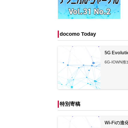
docomo Today
5G Evoluti
6G-IOWN
特別寄稿
Wi-Fiの進