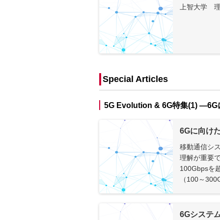
上智大学 理
Special Articles
5G Evolution & 6G特集(
6Gに向け
移動通信シ
理解が重要で
100Gbp
（100～30
6Gシステ