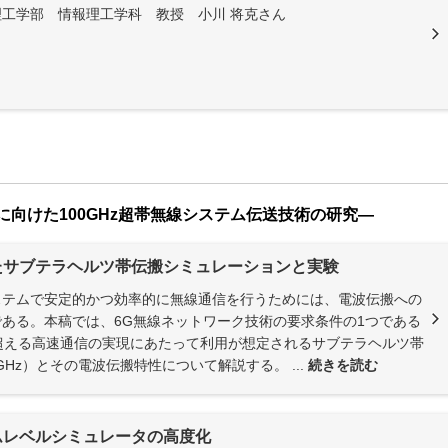
工学部 情報理工学科 教授 小川 将克さん
1) —6Gに向けた100GHz超帯無線システム伝送技術の研究—
たサブテラヘルツ帯伝搬シミュレーションと実験
ステムで安定的かつ効率的に無線通信を行うためには、電波伝搬への
ある。本稿では、6G無線ネットワーク技術の要求条件の1つである
sを超える高速通信の実現にあたって利用が想定されるサブテラヘルツ帯
0GHz）とその電波伝搬特性について解説する。 ...
続きを読む
ムレベルシミュレータの高度化