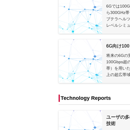
6Gでは10
ら300GH
ブテラヘルツ
レベルシミュ
6G向け1
将来の6Gの
100Gbps
帯）を用いた
上の超広帯域信
Technology Reports
ユーザの多
技術