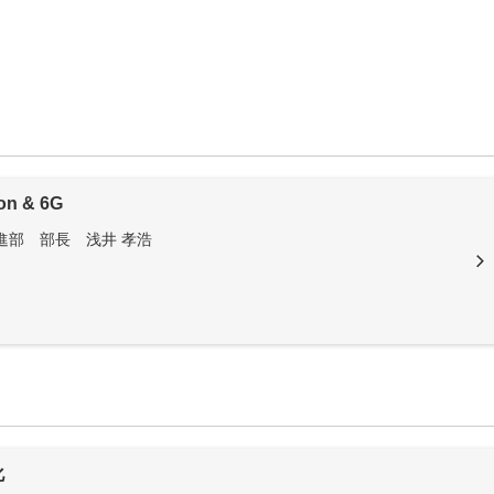
on & 6G
推進部 部長 浅井 孝浩
化