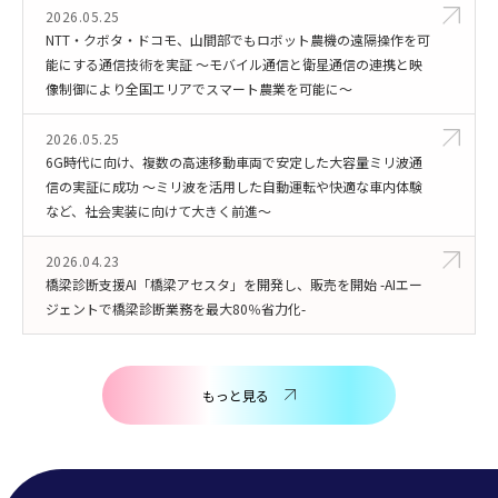
2026.05.25
NTT・クボタ・ドコモ、山間部でもロボット農機の遠隔操作を可
能にする通信技術を実証 ～モバイル通信と衛星通信の連携と映
像制御により全国エリアでスマート農業を可能に～
2026.05.25
6G時代に向け、複数の高速移動車両で安定した大容量ミリ波通
信の実証に成功 ～ミリ波を活用した自動運転や快適な車内体験
など、社会実装に向けて大きく前進～
2026.04.23
橋梁診断支援AI「橋梁アセスタ」を開発し、販売を開始 -AIエー
ジェントで橋梁診断業務を最大80％省力化-
もっと見る