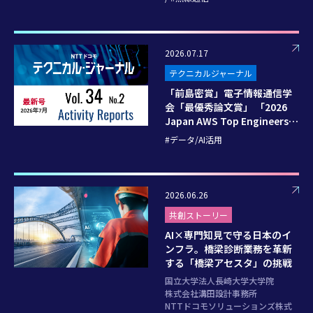
2026.07.17
テクニカルジャーナル
「前島密賞」電子情報通信学
会「最優秀論文賞」 「2026
Japan AWS Top Engineers」
受賞 ほか
データ/AI活用
2026.06.26
共創ストーリー
AI×専門知見で守る日本のイ
ンフラ。橋梁診断業務を革新
する「橋梁アセスタ」の挑戦
国立大学法人長崎大学大学院
株式会社溝田設計事務所
NTTドコモソリューションズ株式