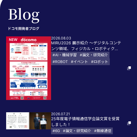
2026.08.03
NEW
MIRU2026 展示紹介 〜デジタルコンテ
ンツ領域、フィジカル・ロボティクス
領域の取り組み〜
#AI・機械学習
#論文・研究紹介
#ROBOT
#イベント
#ロボット
2026.07.21
25年度電子情報通信学会論文賞を受賞
しました！
#6G
#論文・研究紹介
#無線通信