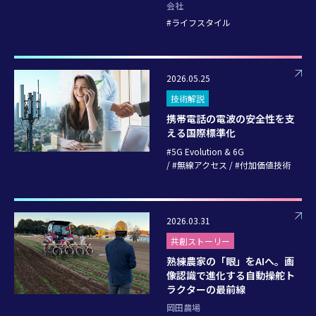
会社
ライフスタイル
2026.05.25
技術解説
携帯電話の電波の安全性を支
える国際標準化
5G Evolution & 6G
無線アクセス
付加価値技術
2026.03.31
共創ストーリー
熟練農家の「眼」をAIへ。画
像認識で進化する自動操舵ト
ラクターの最前線
岡田農場