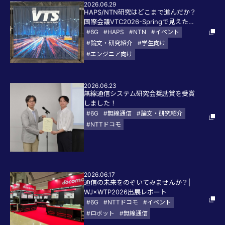
2026.06.29
HAPS/NTN研究はどこまで進んだか？
国際会議VTC2026-Springで見えた最
新動向と干渉制御の論点
#6G
#HAPS
#NTN
#イベント
#論文・研究紹介
#学生向け
#エンジニア向け
2026.06.23
無線通信システム研究会奨励賞を受賞
しました！
#6G
#無線通信
#論文・研究紹介
#NTTドコモ
2026.06.17
通信の未来をのぞいてみませんか？|
WJ×WTP2026出展レポート
#6G
#NTTドコモ
#イベント
#ロボット
#無線通信