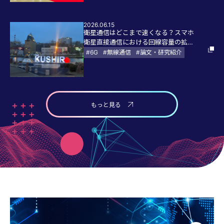
2026.06.15
衛星通信はどこまで速くなる？スマホ
衛星直接通信における回線容量の拡大
手法を検証してみた
#6G
#無線通信
#論文・研究紹介
もっと見る