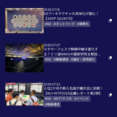
2026.07.16
6Gアーキテクチャの具体化が進む！
【3GPP SA2#175】
#6G
#ネットワーク
#標準化
2026.07.07
メタサーフェスで無線中継は進化す
る？ミリ波MIMOの最新研究を解説
【IEEE VTC 2026-Spring】
#6G
#無線通信
#論文・研究紹介
2026.07.02
入社2か月の新入社員が展示会に挑戦！
【WJ×WTP2026出展レポート第2弾】
#6G
#NTTドコモ
#イベント
#無線通信