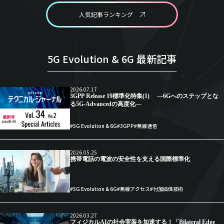
人気記事ランキング
5G Evolution & 6G 最新記事
2026.07.17
3GPP Release 19標準化特集(1) ―6Gへのステップとな
る5G-Advancedの高度化―
#5G Evolution & 6G
#3GPP
#無線通信
2026.05.25
携帯電話の電波の安全性を支える国際標準化
#5G Evolution & 6G
#無線アクセス
#付加価値技術
2026.03.27
フィジカルAIの社会実装を加速する！「Bilateral Edge