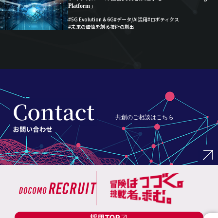
Platform」
#5G Evolution & 6G
#データ/AI活用
#ロボティクス
#未来の価値を創る技術の創出
共創のご相談はこちら