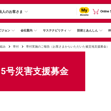
法人のお客さま
Online
ビジョン
会社案内
サステナビリティ
技術とあんしん
I
組み
寄付
寄付実施のご報告（お客さまからいただいた被災地支援募金）
15号災害支援募金