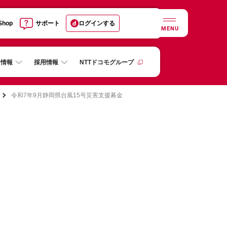
 Shop
サポート
ログインする
MENU
R情報
採用情報
NTTドコモグループ
令和7年9月静岡県台風15号災害支援募金