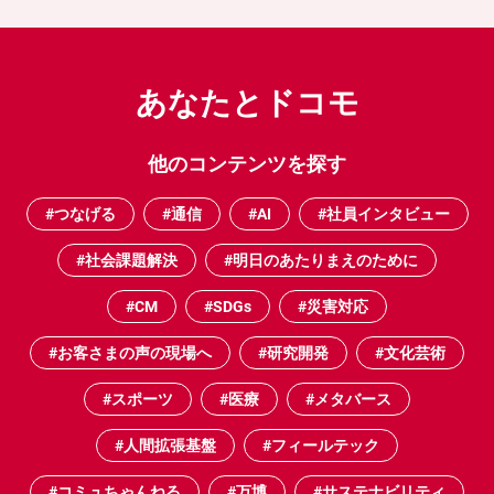
あなたとドコモ
他のコンテンツを探す
#つなげる
#通信
#AI
#社員インタビュー
#社会課題解決
#明日のあたりまえのために
#CM
#SDGs
#災害対応
#お客さまの声の現場へ
#研究開発
#文化芸術
#スポーツ
#医療
#メタバース
#人間拡張基盤
#フィールテック
#コミュちゃんねる
#万博
#サステナビリティ