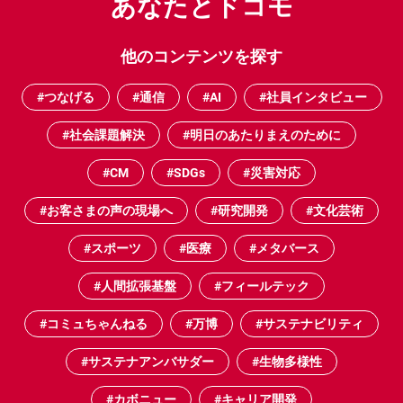
あなたとドコモ
他のコンテンツを探す
#つなげる
#通信
#AI
#社員インタビュー
#社会課題解決
#明日のあたりまえのために
#CM
#SDGs
#災害対応
#お客さまの声の現場へ
#研究開発
#文化芸術
#スポーツ
#医療
#メタバース
#人間拡張基盤
#フィールテック
#コミュちゃんねる
#万博
#サステナビリティ
#サステナアンバサダー
#生物多様性
#カボニュー
#キャリア開発