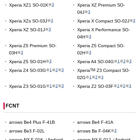
Xperia XZ1 SO-01K
※
3
Xperia XZ Premium SO-
04J
※
3
Xperia XZs SO-03J
※
3
Xperia X Compact SO-02J
※
3
Xperia XZ SO-01J
※
3
Xperia X Performance SO-
04H
※
3
Xperia Z5 Premium SO-
Xperia Z5 Compact SO-
03H
※
3
02H
※
3
Xperia Z5 SO-01H
※
3
Xperia A4 SO-04G
※
1
※
2
※
3
Xperia Z4 SO-03G
※
1
※
2
※
3
Xperia
TM
Z3 Compact SO-
02G
※
1
※
2
※
3
Xperia Z3 SO-01G
※
1
※
2
※
3
Xperia Z2 SO-03F
※
1
※
2
※
3
FCNT
arrows Be4 Plus F-41B
arrows Be4 F-41A
arrows Be3 F-02L
arrows Be F-04K
※
3
arrows NX F-01K（Android
arrows NX F-01J（Android