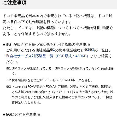
ご注意事項
ドコモ販売品で日本国内で販売されている上記の機種は、ドコモ所
定の条件の下で動作確認を行っています。
ただし、ドコモは、上記の機種についてすべての機能が利用可能で
あることを保証するものではありません。
他社が販売する携帯電話機を利用する際の注意事項
※
1
※
2
※
3
ご利用いただける他社製品
の携帯電話機など
の一覧は、
自社サービス対応製品一覧（PDF形式：430KB）
よりご確認く
ださい。
SIMロックが設定されている（SIMロックが解除されていない）商品は除
く。
携帯電話機などにはHSPC・モバイルWi-Fiルータを含む。
ドコモではFOMA契約とFOMA対応機種、Xi契約とXi対応機種、5G契約
と5G対応機種の組み合わせ（すべてドコモ販売店で購入された機種）以
外のご利用および他社で購入された機種のご利用にいついては、一切動
作保証いたしません。
5Gに関する注意事項