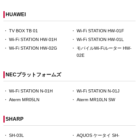
HUAWEI
TV BOX TB 01
Wi-Fi STATION HW-01F
Wi-Fi STATION HW-01H
Wi-Fi STATION HW-01L
Wi-Fi STATION HW-02G
モバイルWi-Fiルーター HW-
02E
NECプラットフォームズ
Wi-Fi STATION N-01H
Wi-Fi STATION N-01J
Aterm MR05LN
Aterm MR10LN SW
SHARP
SH-03L
AQUOS ケータイ SH-