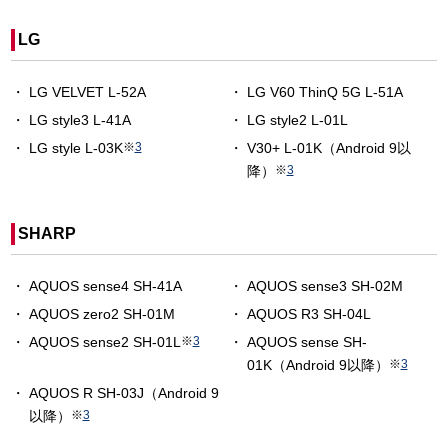
LG
LG VELVET L-52A
LG V60 ThinQ 5G L-51A
LG style3 L-41A
LG style2 L-01L
LG style L-03K
※
3
V30+ L-01K（Android 9以
降）
※
3
SHARP
AQUOS sense4 SH-41A
AQUOS sense3 SH-02M
AQUOS zero2 SH-01M
AQUOS R3 SH-04L
AQUOS sense2 SH-01L
※
3
AQUOS sense SH-
01K（Android 9以降）
※
3
AQUOS R SH-03J（Android 9
以降）
※
3