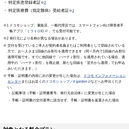
特定疾患登録者証
※
2
特定医療費（指定難病）受給者証
※
2
ドコモショップ、量販店、一般代理店では、スマートフォン向け障害者手
帳アプリ「
ミライロID
」でも受付可能です。
発行元により名称が異なる場合があります。
交付を受けているご本人が契約者名義またはご利用者として登録されている
方で、お一人さま1回線のみ割引を適用できます（同一月内で1回線のみ割引
適用可能です。すでに他回線で「ハーティ割引」を適用されている場合、適
用中の「ハーティ割引」を廃止後、新たな回線を「翌月から適用」でお申込
みいただきます。）
手帳・証明書の内容に次の変更が生じた場合は、
ドコモ インフォメーション
センター
またはお近くの
ドコモショップ／d garden
などへお申出くださ
い。
記載事項（手帳・証明書番号、発行元自治体）に変更が生じた場合
手帳・証明書の交付基準に該当せず、手帳・証明書を返還された場合