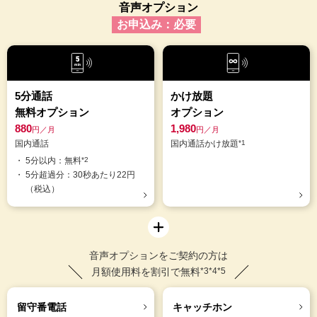
音声オプション
お申込み：必要
5分通話
かけ放題
無料オプション
オプション
880
1,980
円／月
円／月
国内通話
国内通話かけ放題
*1
5分以内：無料
*2
5分超過分：30秒あたり22円
（税込）
音声オプションをご契約の方は
月額使用料を割引で無料
*3*4*5
留守番電話
キャッチホン