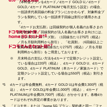
（本料金プランをdカード／dカード GOLD U／dカード
GOLD／dカード PLATINUMで毎月支払う設定）の場合、
一括請求代表回線の料金プランにかかわらず、対象料金プ
ランを契約している一括請求子回線は割引が適用されま
す。
「dカードお支払割」は回線契約が個人名義のお客さまの
みが対象です。回線契約が法人名義のお客さま向けには、
「ビジネスメンバーズ割」（1回線当たり275円（税込）
／月を月額利用料から割引）、「社員割」（6回線以上ご
契約の法人名義に1回線当たり275円（税込）／月を月額
利用料から割引）をご用意しております。
月末時点の支払い方法をdカードで定期クレジット設定し
ている場合は220円（税込）、dカード GOLD U、dカード
GOLD、dカード PLATINUM（本カード／家族カード）で
定期クレジット設定している場合は550円（税込）割引き
ます。
dカードは年会費無料、dカード GOLD Uは年会費3,300円（税
込）、dカード GOLDは年会費11,000円（税込）、dカード
PLATINUMは年会費29,700円（税込）がかかります。各種dカ
ードはそれぞれ所定の審査があります。
「ドコモ光」または「home 5G プラン」契約者と同一「ファ