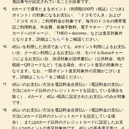
電話番号が設定されていることが必要です。
dカードで通常たまるポイント（利用額100円（税込）につき1
ポイント）の対象になるお支払い、「ドコモでんき」および
「ドコモ ガス」ご利用料金が対象です。毎月のドコモの携帯電
話ご利用料金、年会費、各種手数料、電子マネー・プリペイド
カードへのチャージ、「THEO＋docomo」などは進呈対象外
となります。詳細は
こちら
をご確認ください。
d払いを利用した決済であっても、dポイント利用によるお支払
い分、クーポン利用によるお支払い分、モバイルSuicaチャー
ジによるお支払い分、決済対象が請求書払い（公共料金、地方
税統一QRコードなど）である場合、ポイント進呈の対象外と
なります。なお、一部ポイント進呈対象外の店舗がございま
す。詳細は
こちら
をご確認ください。
d払いのお支払い方法を電話料金合算払い（電話料金の支払い
方法にdカード以外のクレジットカードを設定している場合を
除く）、dカード、d払い残高に設定されたお支払いのみが対象
です。
d払いのお支払い方法を電話料金合算払い（電話料金の支払い
方法にdカード以外のクレジットカードを設定している場
合）、またはdカード以外のクレジットカードに設定したお支
払いはdポイントの進呈対象外です。d払いの基本還元率は、d