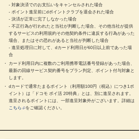
‐ 対象決済でのお支払いをキャンセルされた場合
‐ ポイント進呈前にdポイントクラブを退会された場合
‐ 決済が正常に完了しなかった場合
‐ 不正行為が行われたと当社が判断した場合、その他当社が提供
するサービスの利用規約その他契約条件に違反する行為があった
場合、またはその恐れがあると当社が判断した場合
‐ 進呈処理日に対して、dカード利用日が60日以上前であった場
合
カード利用日内に複数のご利用携帯電話番号登録があった場合、
最新の回線サービス契約番号をプラン判定、ポイント付与対象と
します。
dカードで通常たまるポイント（利用額100円（税込）につき1ポ
イント）は「ドコモ ポイ活 20特典」とは、別に進呈されます。
進呈されるポイントには、一部進呈対象外がございます。詳細は
こちら
をご確認ください。