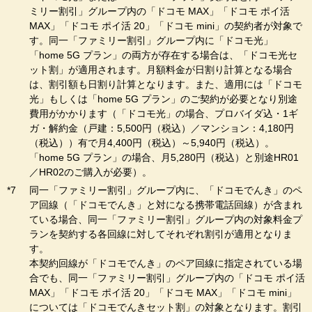
ミリー割引」グループ内の「ドコモ MAX」「ドコモ ポイ活
MAX」「ドコモ ポイ活 20」「ドコモ mini」の契約者が対象で
す。同一「ファミリー割引」グループ内に「ドコモ光」
「home 5G プラン」の両方が存在する場合は、「ドコモ光セ
ット割」が適用されます。月額料金が日割り計算となる場合
は、割引額も日割り計算となります。また、適用には「ドコモ
光」もしくは「home 5G プラン」のご契約が必要となり別途
費用がかかります（「ドコモ光」の場合、プロバイダ込・1ギ
ガ・解約金（戸建：5,500円（税込）／マンション：4,180円
（税込））有で月4,400円（税込）～5,940円（税込）。
「home 5G プラン」の場合、月5,280円（税込）と別途HR01
／HR02のご購入が必要）。
同一「ファミリー割引」グループ内に、「ドコモでんき」のペ
ア回線（「ドコモでんき」と対になる携帯電話回線）が含まれ
ている場合、同一「ファミリー割引」グループ内の対象料金プ
ランを契約する各回線に対してそれぞれ割引が適用となりま
す。
本契約回線が「ドコモでんき」のペア回線に指定されている場
合でも、同一「ファミリー割引」グループ内の「ドコモ ポイ活
MAX」「ドコモ ポイ活 20」「ドコモ MAX」「ドコモ mini」
については「ドコモでんきセット割」の対象となります。割引