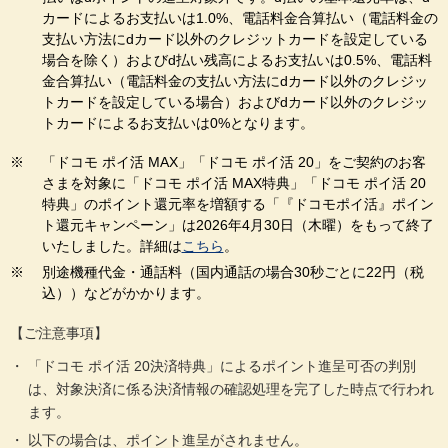
カードによるお支払いは1.0%、電話料金合算払い（電話料金の
支払い方法にdカード以外のクレジットカードを設定している
場合を除く）およびd払い残高によるお支払いは0.5%、電話料
金合算払い（電話料金の支払い方法にdカード以外のクレジッ
トカードを設定している場合）およびdカード以外のクレジッ
トカードによるお支払いは0%となります。
「ドコモ ポイ活 MAX」「ドコモ ポイ活 20」をご契約のお客
さまを対象に「ドコモ ポイ活 MAX特典」「ドコモ ポイ活 20
特典」のポイント還元率を増額する「『ドコモポイ活』ポイン
ト還元キャンペーン」は2026年4月30日（木曜）をもって終了
いたしました。詳細は
こちら
。
別途機種代金・通話料（国内通話の場合30秒ごとに22円（税
込））などがかかります。
【ご注意事項】
「ドコモ ポイ活 20決済特典」によるポイント進呈可否の判別
は、対象決済に係る決済情報の確認処理を完了した時点で行われ
ます。
以下の場合は、ポイント進呈がされません。