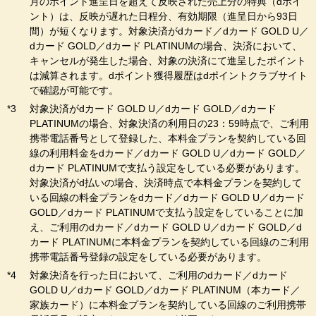
月のポイント進呈日を超えて反映された売上分の特典（dポイ
ント）は、反映が遅れた日程分、有効期限（進呈日から93日
間）が短くなります。対象決済がdカード／dカード GOLD U／
dカード GOLD／dカード PLATINUMの場合、決済において、
キャンセルが発生した場合、対象の決済にて進呈したポイント
は減算されます。dポイント獲得履歴はdポイントクラブサイト
で確認が可能です。
対象決済がdカード GOLD U／dカード GOLD／dカード
PLATINUMの場合、対象決済の利用日の23：59時点で、ご利用
携帯電話番号として登録した、本料金プランを契約している回
線の利用料金をdカード／dカード GOLD U／dカード GOLD／
dカード PLATINUMで支払う設定をしている必要があります。
対象決済がd払いの場合、決済時点で本料金プランを契約して
いる回線の料金プランをdカード／dカード GOLD U／dカード
GOLD／dカード PLATINUMで支払う設定をしていることに加
え、ご利用のdカード／dカード GOLD U／dカード GOLD／d
カード PLATINUMに本料金プランを契約している回線のご利用
携帯電話番号登録の設定をしている必要があります。
対象決済を行った日において、ご利用のdカード／dカード
GOLD U／dカード GOLD／dカード PLATINUM（本カード／
家族カード）に本料金プランを契約している回線のご利用携帯