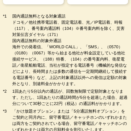
国内通話無料となる対象通話
ドコモ／他社携帯電話着、固定電話着、光／IP電話着、時報
（117）、番号案内通話料（104）※番号案内料を除く、災害
対策伝言ダイヤル（171）
国内通話無料の対象外通話
海外での発着信、「WORLD CALL」、「SMS」、（0570）
（0180）（0067）等から始まる他社が料金設定している他社
接続サービス、（188）特番、（104）の番号案内料、衛星電
話／衛星船舶電話、当社が指定する電話番号（機械的な発信な
どにより、長時間または多数の通信を一定期間継続して接続す
る電話番号）など、上記の対象通話以外への発信は定額の対象
外となり、別途料金がかかります。
1回あたり5分以内の通話が、回数無制限で定額対象となりま
す。ただし、1回あたりの通話時間が5分を超過した場合、超過
分について30秒ごとに22円（税込）の通話料がかかります。
「かけ放題オプション」または「5分通話無料オプション」を
ご契約と同月内に、留守番電話／キャッチホンのいずれかまた
は両方をご契約されている場合、留守番電話／キャッチホンの
いずれかまたは両方の月額料金を割引いたします。