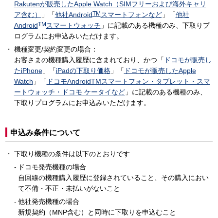
Rakutenが販売したApple Watch（SIMフリーおよび海外キャリ
TM
ア含む）
」「
他社Android
スマートフォンなど
」「
他社
TM
Android
スマートウォッチ
」に記載のある機種のみ、下取りプ
ログラムにお申込みいただけます。
機種変更/契約変更の場合：
お客さまの機種購入履歴に含まれており、かつ「
ドコモが販売し
たiPhone
」「
iPadの下取り価格
」「
ドコモが販売したApple
Watch
」「
ドコモAndroidTMスマートフォン・タブレット・スマ
ートウォッチ・ドコモ ケータイなど
」に記載のある機種のみ、
下取りプログラムにお申込みいただけます。
申込み条件について
下取り機種の条件は以下のとおりです
ドコモ発売機種の場合
自回線の機種購入履歴に登録されていること、その購入におい
て不備・不正・未払いがないこと
他社発売機種の場合
新規契約（MNP含む）と同時に下取りを申込むこと