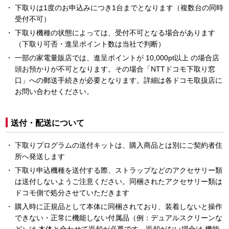
下取りは1度のお申込みにつき1台までとなります（複数台の同時
受付不可）
下取り機種の状態によっては、受付不可となる場合があります
（下取り可否・進呈ポイント数は当社で判断）
一部の家電量販店では、進呈ポイントが 10,000pt以上 の場合店
頭お預かりが不可となります。その場合「NTTドコモ下取り窓
口」への郵送手続きが必要となります。詳細は各ドコモ取扱店に
お問い合わせください。
送付・配送について
下取りプログラムの送付キットは、購入商品とは別にご契約者住
所へ発送します
下取り申込機種を送付する際、ストラップなどのアクセサリー類
は送付しないようご注意ください。同梱されたアクセサリー類は
ドコモ側で処分させていただきます
購入時に正規品として本体に同梱されており、装着しないと操作
できない・正常に機能しない付属品（例：デュアルスクリーンな