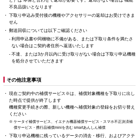
ど）は 本体と合わせて返却が必要です。返却がない場合は 機能
不良品扱いとなります
下取り申込み受付後の機種やアクセサリーの返却はお受けできま
せん
郵送回収については以下ご確認ください
利用申込書や同梱物に不備がある、または下取り条件を満たさ
ない場合はご契約者住所へ返送いたします
不達、または3か月以内に受け取りがない場合は下取り申込機種
を処分させていただきます
その他注意事項
現在ご契約中の補償サービス※は、補償対象機種を下取りに出し
た時点で提供が終了します
機種変更手続きの際、新しい機種へ補償対象の登録をお切り替え
ください
ケータイ補償サービス、イエナカ機器補償サービス・スマホ不正決済補
償サービス・携行品補償miniを含む smartあんしん補償
下取り申込機種に残っているデータの消去・移行、およびアクテ