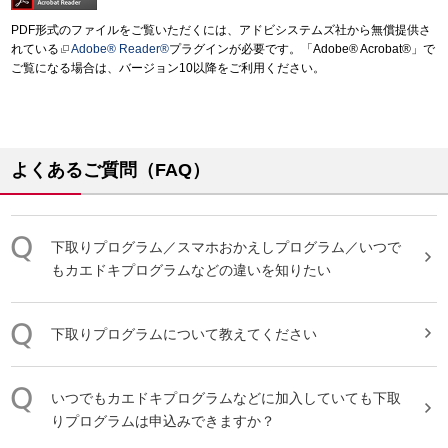
PDF形式のファイルをご覧いただくには、アドビシステムズ社から無償提供さ
れている
Adobe® Reader®
プラグインが必要です。「Adobe® Acrobat®」で
ご覧になる場合は、バージョン10以降をご利用ください。
よくあるご質問（FAQ）
下取り
プログラム
／スマホおかえしプログラム／いつで
もカエドキプログラムなどの違いを知りたい
下取り
プログラム
について教えてください
いつでもカエドキプログラムなどに加入していても
下取
り
プログラム
は申込みできますか？