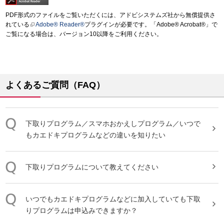
PDF形式のファイルをご覧いただくには、アドビシステムズ社から無償提供さ
れている
Adobe® Reader®
プラグインが必要です。「Adobe® Acrobat®」で
ご覧になる場合は、バージョン10以降をご利用ください。
よくあるご質問（FAQ）
下取り
プログラム
／スマホおかえしプログラム／いつで
もカエドキプログラムなどの違いを知りたい
下取り
プログラム
について教えてください
いつでもカエドキプログラムなどに加入していても
下取
り
プログラム
は申込みできますか？