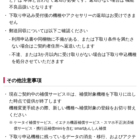
ど）は 本体と合わせて返却が必要です。返却がない場合は 機能
不良品扱いとなります
下取り申込み受付後の機種やアクセサリーの返却はお受けできま
せん
郵送回収については以下ご確認ください
利用申込書や同梱物に不備がある、または下取り条件を満たさ
ない場合はご契約者住所へ返送いたします
不達、または3か月以内に受け取りがない場合は下取り申込機種
を処分させていただきます
その他注意事項
現在ご契約中の補償サービス※は、補償対象機種を下取りに出し
た時点で提供が終了します
機種変更手続きの際、新しい機種へ補償対象の登録をお切り替え
ください
ケータイ補償サービス、イエナカ機器補償サービス・スマホ不正決済補
償サービス・携行品補償miniを含む smartあんしん補償
下取り申込機種に残っているデータの消去・移行、およびアクテ