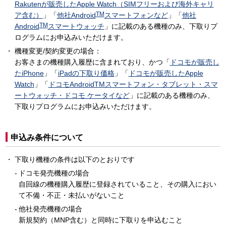
Rakutenが販売したApple Watch（SIMフリーおよび海外キャリ
TM
ア含む）
」「
他社Android
スマートフォンなど
」「
他社
TM
Android
スマートウォッチ
」に記載のある機種のみ、下取りプ
ログラムにお申込みいただけます。
機種変更/契約変更の場合：
お客さまの機種購入履歴に含まれており、かつ「
ドコモが販売し
たiPhone
」「
iPadの下取り価格
」「
ドコモが販売したApple
Watch
」「
ドコモAndroidTMスマートフォン・タブレット・スマ
ートウォッチ・ドコモ ケータイなど
」に記載のある機種のみ、
下取りプログラムにお申込みいただけます。
申込み条件について
下取り機種の条件は以下のとおりです
ドコモ発売機種の場合
自回線の機種購入履歴に登録されていること、その購入におい
て不備・不正・未払いがないこと
他社発売機種の場合
新規契約（MNP含む）と同時に下取りを申込むこと