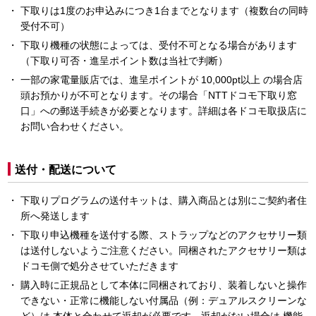
下取りは1度のお申込みにつき1台までとなります（複数台の同時
受付不可）
下取り機種の状態によっては、受付不可となる場合があります
（下取り可否・進呈ポイント数は当社で判断）
一部の家電量販店では、進呈ポイントが 10,000pt以上 の場合店
頭お預かりが不可となります。その場合「NTTドコモ下取り窓
口」への郵送手続きが必要となります。詳細は各ドコモ取扱店に
お問い合わせください。
送付・配送について
下取りプログラムの送付キットは、購入商品とは別にご契約者住
所へ発送します
下取り申込機種を送付する際、ストラップなどのアクセサリー類
は送付しないようご注意ください。同梱されたアクセサリー類は
ドコモ側で処分させていただきます
購入時に正規品として本体に同梱されており、装着しないと操作
できない・正常に機能しない付属品（例：デュアルスクリーンな