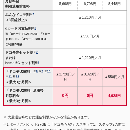
月額料金
5,698円
6,798円
8,448円
割引適用前価格
みんなドコモ割
※
5
▲1,210円／月
＜3回線以上＞
dカードお支払割
※
6
※「dカード PLATINUM」「dカー
▲550円／月
ド GOLD」「dカード GOLD U」
ご利用の場合
ドコモ光セット割
※
7
または
▲1,210円／月
home 5G セット割
※
7
「ドコモU29割」
※
8
※
9
※
10
▲2,728円／
▲3,828円／
※
11
※
12
▲550円／月
月
月
＜最大3か月間＞
「ドコモU29割」適用後
0円
0円
月額料金
4,928円
＜最大3か月間＞
大量通信時などに通信制限がかかる場合があります。
ボーナスパケット27GBは「ドコモ MAX」のステップ1、ステップ2の前に