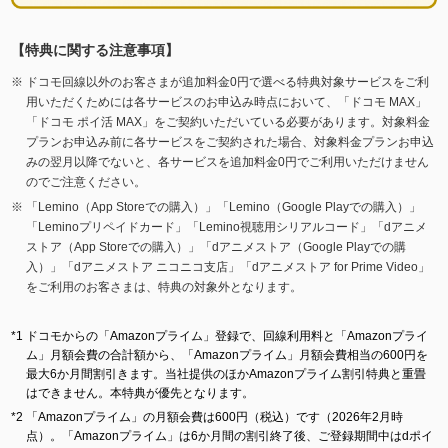
【特典に関する注意事項】
ドコモ回線以外のお客さまが追加料金0円で選べる特典対象サービスをご利
用いただくためには各サービスのお申込み時点において、「ドコモ MAX」
「ドコモ ポイ活 MAX」をご契約いただいている必要があります。対象料金
プランお申込み前に各サービスをご契約された場合、対象料金プランお申込
みの翌月以降でないと、各サービスを追加料金0円でご利用いただけません
のでご注意ください。
「Lemino（App Storeでの購入）」「Lemino（Google Playでの購入）」
「Leminoプリペイドカード」「Lemino視聴用シリアルコード」「dアニメ
ストア（App Storeでの購入）」「dアニメストア（Google Playでの購
入）」「dアニメストア ニコニコ支店」「dアニメストア for Prime Video」
をご利用のお客さまは、特典の対象外となります。
ドコモからの「Amazonプライム」登録で、回線利用料と「Amazonプライ
ム」月額会費の合計額から、「Amazonプライム」月額会費相当の600円を
最大6か月間割引きます。当社提供のほかAmazonプライム割引特典と重畳
はできません。本特典が優先となります。
「Amazonプライム」の月額会費は600円（税込）です（2026年2月時
点）。「Amazonプライム」は6か月間の割引終了後、ご登録期間中はdポイ