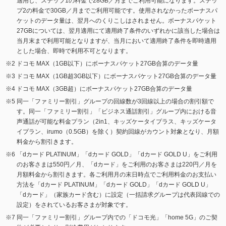
適用し、ステップ1の料金で28GB／月までご利用可能になります。ステッ
プ2の料金で30GB／月までご利用可能です。使用されなかったボーナスパ
ケットのデータ量は、翌月へのくりこしはされません。ボーナスパケット
27GBについては、翌月適用にて適用終了条件のいずれかに該当した場合は
当月末まで利用可能となりますが、当月において適用終了条件を即時適用
とした場合、即時で利用不可となります。
ドコモ MAX（1GB以下）にボーナスパケット27GB合算のデータ量
ドコモ MAX（1GB超3GB以下）にボーナスパケット27GB合算のデータ量
ドコモ MAX（3GB超）にボーナスパケット27GB合算のデータ量
同一「ファミリー割引」グループの回線数が3回線以上の場合の割引額で
す。同一「ファミリー割引」「ビジネス通話割引」グループ内における音
声通話が可能な料金プラン（2in1、キッズケータイプラス、キッズケータ
イプラン、irumo（0.5GB）を除く）契約回線がカウント対象となり、月額
料金から割引きます。
「dカード PLATINUM」「dカード GOLD」「dカード GOLD U」をご利用
のお客さまは550円／月、「dカード」をご利用のお客さまは220円／月を
月額料金から割引きます。各ご利用月の末日時点でご利用料金のお支払い
方法を「dカード PLATINUM」「dカード GOLD」「dカード GOLD U」
「dカード」（家族カード含む）に設定（一括請求グループは代表回線での
設定）をされているお客さまが対象です。
同一「ファミリー割引」グループ内での「ドコモ光」「home 5G」のご契