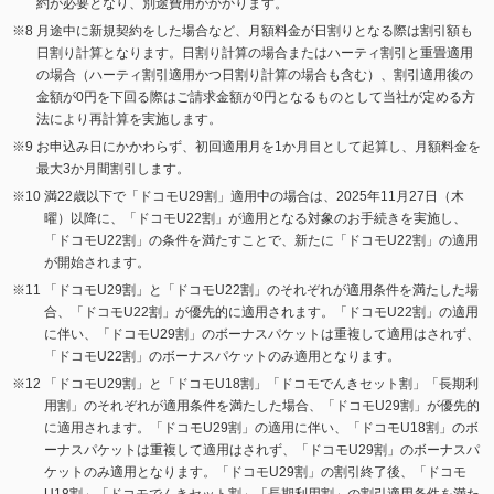
約が必要となり、別途費用がかかります。
月途中に新規契約をした場合など、月額料金が日割りとなる際は割引額も
日割り計算となります。日割り計算の場合またはハーティ割引と重畳適用
の場合（ハーティ割引適用かつ日割り計算の場合も含む）、割引適用後の
金額が0円を下回る際はご請求金額が0円となるものとして当社が定める方
法により再計算を実施します。
お申込み日にかかわらず、初回適用月を1か月目として起算し、月額料金を
最大3か月間割引します。
満22歳以下で「ドコモU29割」適用中の場合は、2025年11月27日（木
曜）以降に、「ドコモU22割」が適用となる対象のお手続きを実施し、
「ドコモU22割」の条件を満たすことで、新たに「ドコモU22割」の適用
が開始されます。
「ドコモU29割」と「ドコモU22割」のそれぞれが適用条件を満たした場
合、「ドコモU22割」が優先的に適用されます。「ドコモU22割」の適用
に伴い、「ドコモU29割」のボーナスパケットは重複して適用はされず、
「ドコモU22割」のボーナスパケットのみ適用となります。
「ドコモU29割」と「ドコモU18割」「ドコモでんきセット割」「長期利
用割」のそれぞれが適用条件を満たした場合、「ドコモU29割」が優先的
に適用されます。「ドコモU29割」の適用に伴い、「ドコモU18割」のボ
ーナスパケットは重複して適用はされず、「ドコモU29割」のボーナスパ
ケットのみ適用となります。「ドコモU29割」の割引終了後、「ドコモ
U18割」「ドコモでんきセット割」「長期利用割」の割引適用条件を満た