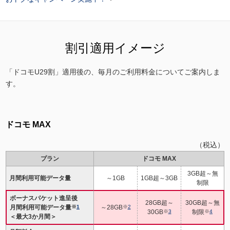
割引適用イメージ
「ドコモU29割」適用後の、毎月のご利用料金についてご案内しま
す。
ドコモ MAX
（税込）
プラン
ドコモ MAX
3GB超～無
月間利用可能データ量
～1GB
1GB超～3GB
制限
ボーナスパケット進呈後
28GB超～
30GB超～無
月間利用可能データ量
※
1
～28GB
※
2
30GB
※
3
制限
※
4
＜最大3か月間＞