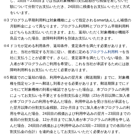
し、1回目～23回目までは当該対象機種の支払総額から残価を差し引いた
額について分割でお支払いただき、24回目に残価をお支払いいただく方式
をいいます。
プログラム早期利用料は対象機種によって指定されるsmartあんしん補償の
月額料金によって異なります。プログラム利用料とプログラム早期利用料
はどちらもお支払いいただきます。また、返却いただく対象機種が機能不
良品であった場合、故障時利用料を別途お支払いいただきます。
ドコモが定める利用条件、返却条件、査定条件を満たす必要があります。

また、当社が指定する方法に従い、後述に定める
プログラム利用料
を当
社に支払うことが必要です。さらに、査定基準を満たしていない場合、加
入者が本プログラムのご利用を希望し、これを当社が承諾するためには故
障時利用料をお支払いいただく必要があります。
郵送でのご返却の場合、利用申込みの翌月末（郵送期限）までに、対象機
種を指定センターへ郵送し到着させる必要があります。郵送期限までにド
コモにて対象機種の到着が確認できなかった場合は、本プログラムの利用
によってお支払いを不要とする分割支払金と同額（23か月目以降に加入者
が本プログラムの利用を申込んだ場合、利用申込みを受け当社が承諾をし
た翌月以降の分割支払金残額。22か月目までに加入者が本プログラムの利
用を申込んだ場合、24回目の残価および利用申込みの翌月～23回目までの
各回の分割支払金、12か月目までに加入者が本プログラムの利用を申し込
んだ場合、24回目の残価および利用申込みの13回～23回目までの各回の分
割支払金の合計）を違約金としてお支払いいただく必要があります。