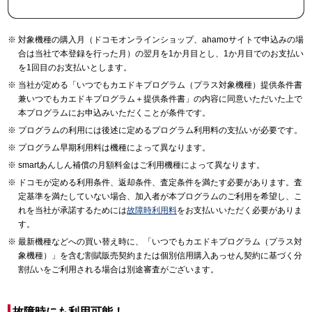
対象機種の購入月（ドコモオンラインショップ、ahamoサイトで申込みの場
合は当社で本登録を行った月）の翌月を1か月目とし、1か月目でのお支払い
を1回目のお支払いとします。
当社が定める「いつでもカエドキプログラム（プラス対象機種）提供条件書
兼いつでもカエドキプログラム＋提供条件書」の内容に同意いただいた上で
本プログラムにお申込みいただくことが条件です。
プログラムの利用には後述に定めるプログラム利用料の支払いが必要です。
プログラム早期利用料は機種によって異なります。
smartあんしん補償の月額料金はご利用機種によって異なります。
ドコモが定める利用条件、返却条件、査定条件を満たす必要があります。査
定基準を満たしていない場合、加入者が本プログラムのご利用を希望し、こ
れを当社が承諾するためには
故障時利用料
をお支払いいただく必要がありま
す。
最新機種などへの買い替え時に、「いつでもカエドキプログラム（プラス対
象機種）」を含む割賦販売契約または個別信用購入あっせん契約に基づく分
割払いをご利用される場合は別途審査がございます。
故障時にも利用可能！