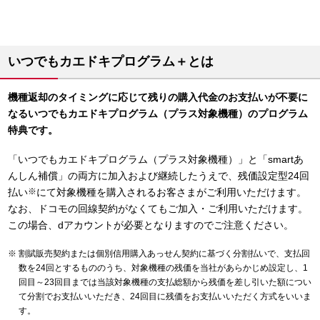
いつでもカエドキプログラム＋とは
機種返却のタイミングに応じて残りの購入代金のお支払いが不要に
なるいつでもカエドキプログラム（プラス対象機種）のプログラム
特典です。
「いつでもカエドキプログラム（プラス対象機種）」と「smartあ
んしん補償」の両方に加入および継続したうえで、残価設定型24回
払い
※
にて対象機種を購入されるお客さまがご利用いただけます。
なお、ドコモの回線契約がなくてもご加入・ご利用いただけます。
この場合、dアカウントが必要となりますのでご注意ください。
割賦販売契約または個別信用購入あっせん契約に基づく分割払いで、支払回
数を24回とするもののうち、対象機種の残価を当社があらかじめ設定し、1
回目～23回目までは当該対象機種の支払総額から残価を差し引いた額につい
て分割でお支払いいただき、24回目に残価をお支払いいただく方式をいいま
す。