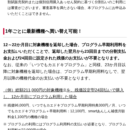
割賦販売契約または個別信用購入あっせん契約に基づく分割払いのご利用に
は審査がございます。審査基準を満たさない場合、本プログラムにお申込み
いただくことはできません。
1年ごとに最新機種へ買い替え可能！
12～22か月目に対象機種を返却した場合、プログラム早期利用料を
お支払いいただくことで、返却した翌月から23回目までの分割支払
金および24回目に設定された残価のお支払いが不要となります。
なお、従来の「いつでもカエドキプログラム」と同様、23か月目以
降に対象機種を返却した場合は、プログラム早期利用料なしで、翌
月以降の機種代金のお支払いが不要となります。
（例）総額211,000円の対象機種
※
を、残価設定型24回払いで購入
し、12か月目にプログラム利用した場合
残価96,000円、いつでもカエドキプログラム早期利用特典300円／月、いつ
でもカエドキプログラム＋早期利用料：12,100円、smartあんしん補償月額
料金1,100円の機種の場合
プログラムの利用にはプログラム利用料の支払いが必要となり、プログラム
利用料が22,000円の場合