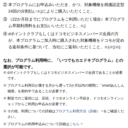
本プログラムにお申込みいただき、かつ、対象機種を残価設定型
24回の分割払い
によりご購入いただくこと。
※
2
（22か月目までにプログラムをご利用いただく場合）本プログラ
ム早期利用料をお支払いいただくこと。
※
3
dポイントクラブもしくはドコモビジネスメンバーズ会員の方
が、本プログラムご加入時に購入された対象機種をドコモが定め
る返却条件に基づいて、当社にご返却いただくこと。
※
4
※
5
※
6
なお、プログラム利用時に、「いつでもカエドキプログラム」との
選択が可能です。
dポイントクラブもしくはドコモビジネスメンバーズ会員であることが必要
です。
プログラム利用日が属する月から遡って2か月以内の期間に「smartあんしん
補償」を契約中であることが必要です。
郵送でのご返却には、店頭、ドコモオンライン手続き、ドコモオンラインシ
ョップからご利用お申込みが必要です。

その他、利用についての詳細は
プログラム利用方法（詳細）
をご確認くだ
さい。

プログラムの利用申込みについて詳細は
こちら