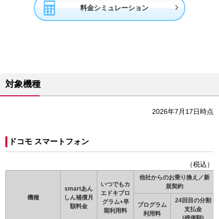

料金シミュレーション
対象機種
2026年7月17日時点
ドコモ スマートフォン
（税込）
他社からのお乗り換え／新
いつでもカ
規契約
smartあん
エドキプロ
機種
しん補償月
24回目の分割
グラム+早
プログラム
額料金
支払金
期利用料
利用料
(残価額)