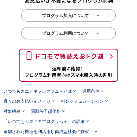

プログラム加入について

プログラム利用について


いつでもカエドキプログラム＋とは
適用条件


月々のお支払いイメージ
料金シミュレーション


対象機種
買取等予想価格

「いつでもカエドキプログラム＋」の詳細

返却された機種を利活用し循環型社会に貢献！