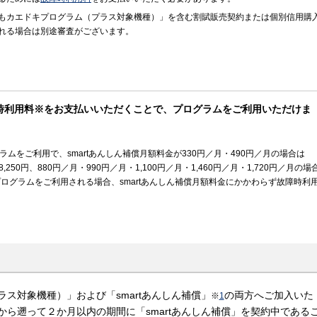
もカエドキプログラム（プラス対象機種）」を含む割賦販売契約または個別信用購
れる場合は別途審査がございます。
時利用料※をお支払いいただくことで、プログラムをご利用いただけま
ムをご利用で、smartあんしん補償月額料金が330円／月・490円／月の場合は
,250円、880円／月・990円／月・1,100円／月・1,460円／月・1,720円／月の場
本プログラムをご利用される場合、smartあんしん補償月額料金にかかわらず故障時利
ス対象機種）」および「smartあんしん補償」
の両方へご加入いた
※
1
ら遡って２か月以内の期間に「smartあんしん補償」を契約中である