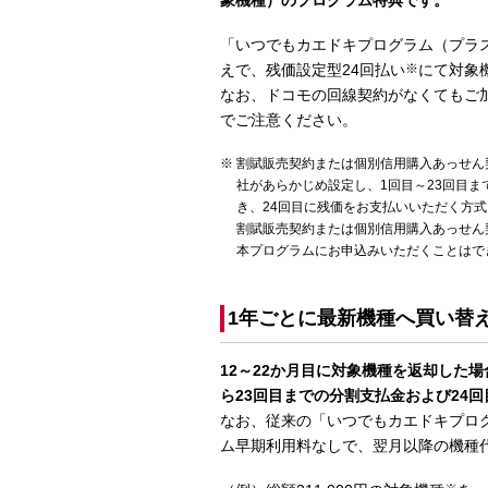
象機種）のプログラム特典です。
「いつでもカエドキプログラム（プラス
えで、残価設定型24回払い
※
にて対象
なお、ドコモの回線契約がなくてもご
でご注意ください。
割賦販売契約または個別信用購入あっせん
社があらかじめ設定し、1回目～23回目
き、24回目に残価をお支払いいただく方
割賦販売契約または個別信用購入あっせん
本プログラムにお申込みいただくことはで
1年ごとに最新機種へ買い替
12～22か月目に対象機種を返却した
ら23回目までの分割支払金および24
なお、従来の「いつでもカエドキプロ
ム早期利用料なしで、翌月以降の機種