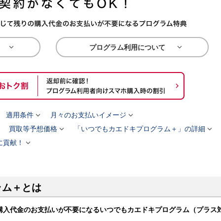


プログラム利用について


適用条件
月々のお支払いイメージ



買取等予想価格
「いつでもカエドキプログラム＋」の詳細

に貢献！
ラム＋とは
購入代金のお支払いが不要になるいつでもカエドキプログラム（プラス