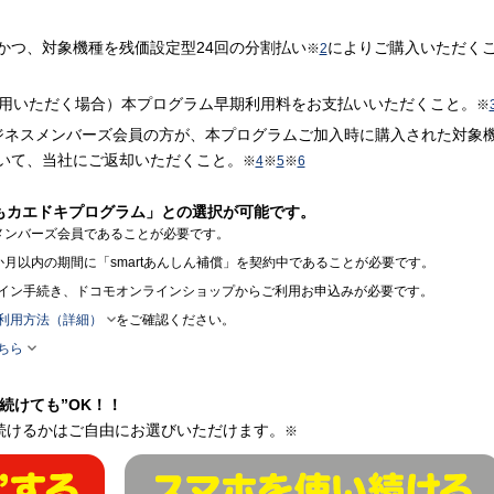
かつ、対象機種を残価設定型24回の分割払い
によりご購入いただく
※
2
利用いただく場合）本プログラム早期利用料をお支払いいただくこと。
※
ジネスメンバーズ会員の方が、本プログラムご加入時に購入された対象
いて、当社にご返却いただくこと。
※
4
※
5
※
6
もカエドキプログラム」との選択が可能です。
メンバーズ会員であることが必要です。
月以内の期間に「smartあんしん補償」を契約中であることが必要です。
イン手続き、ドコモオンラインショップからご利用お申込みが必要です。

利用方法（詳細）
をご確認ください。

ちら
続けても”OK！！
続けるかはご自由にお選びいただけます。
※