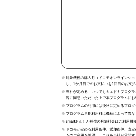
対象機種の購入月（ドコモオンラインショッ
し、1か月目でのお支払いを1回目のお支
当社が定める「いつでもカエドキプログラ
容に同意いただいた上で本プログラムにお
プログラムの利用には後述に定めるプログ
プログラム早期利用料は機種によって異な
smartあんしん補償の月額料金はご利用
ドコモが定める利用条件、返却条件、査定
ムのご利用を希望し、これを当社が承諾す