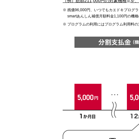
（例）総額211,000円の対象機種
※
を、
残価96,000円、いつでもカエドキプログ
smartあんしん補償月額料金1,100円の機
プログラムの利用にはプログラム利用料の支