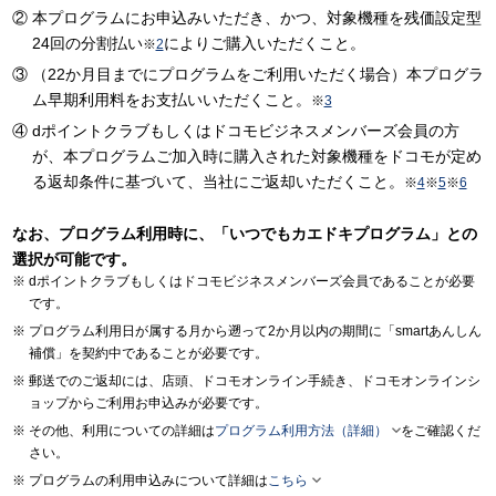
本プログラムにお申込みいただき、かつ、対象機種を残価設定型
24回の分割払い
によりご購入いただくこと。
※
2
（22か月目までにプログラムをご利用いただく場合）本プログラ
ム早期利用料をお支払いいただくこと。
※
3
dポイントクラブもしくはドコモビジネスメンバーズ会員の方
が、本プログラムご加入時に購入された対象機種をドコモが定め
る返却条件に基づいて、当社にご返却いただくこと。
※
4
※
5
※
6
なお、プログラム利用時に、「いつでもカエドキプログラム」との
選択が可能です。
dポイントクラブもしくはドコモビジネスメンバーズ会員であることが必要
です。
プログラム利用日が属する月から遡って2か月以内の期間に「smartあんしん
補償」を契約中であることが必要です。
郵送でのご返却には、店頭、ドコモオンライン手続き、ドコモオンラインシ
ョップからご利用お申込みが必要です。

その他、利用についての詳細は
プログラム利用方法（詳細）
をご確認くだ
さい。

プログラムの利用申込みについて詳細は
こちら