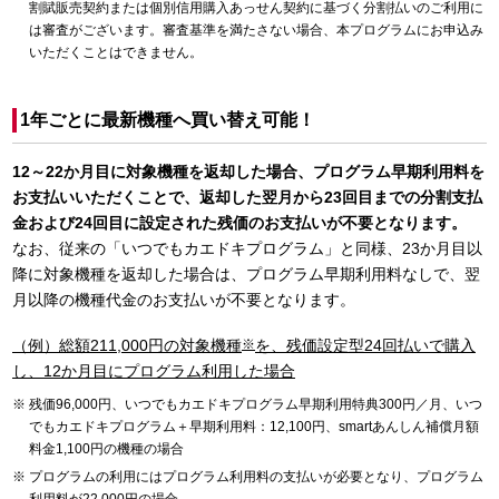
割賦販売契約または個別信用購入あっせん契約に基づく分割払いのご利用に
は審査がございます。審査基準を満たさない場合、本プログラムにお申込み
いただくことはできません。
1年ごとに最新機種へ買い替え可能！
12～22か月目に対象機種を返却した場合、プログラム早期利用料を
お支払いいただくことで、返却した翌月から23回目までの分割支払
金および24回目に設定された残価のお支払いが不要となります。
なお、従来の「いつでもカエドキプログラム」と同様、23か月目以
降に対象機種を返却した場合は、プログラム早期利用料なしで、翌
月以降の機種代金のお支払いが不要となります。
（例）総額211,000円の対象機種
※
を、残価設定型24回払いで購入
し、12か月目にプログラム利用した場合
残価96,000円、いつでもカエドキプログラム早期利用特典300円／月、いつ
でもカエドキプログラム＋早期利用料：12,100円、smartあんしん補償月額
料金1,100円の機種の場合
プログラムの利用にはプログラム利用料の支払いが必要となり、プログラム
利用料が22,000円の場合