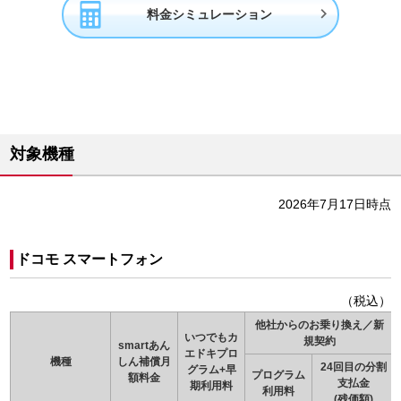

料金シミュレーション
対象機種
2026年7月17日時点
ドコモ スマートフォン
（税込）
他社からのお乗り換え／新
いつでもカ
規契約
smartあん
エドキプロ
機種
しん補償月
24回目の分割
グラム+早
プログラム
額料金
支払金
期利用料
利用料
(残価額)