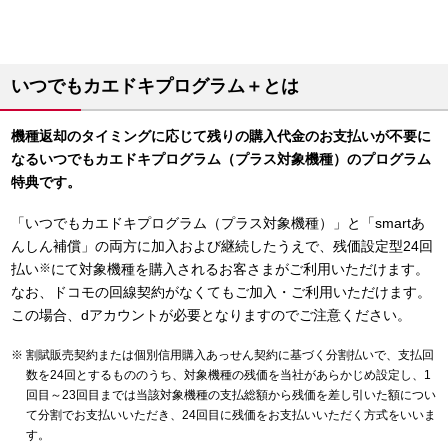
いつでもカエドキプログラム＋とは
機種返却のタイミングに応じて残りの購入代金のお支払いが不要に
なるいつでもカエドキプログラム（プラス対象機種）のプログラム
特典です。
「いつでもカエドキプログラム（プラス対象機種）」と「smartあ
んしん補償」の両方に加入および継続したうえで、残価設定型24回
払い
※
にて対象機種を購入されるお客さまがご利用いただけます。
なお、ドコモの回線契約がなくてもご加入・ご利用いただけます。
この場合、dアカウントが必要となりますのでご注意ください。
割賦販売契約または個別信用購入あっせん契約に基づく分割払いで、支払回
数を24回とするもののうち、対象機種の残価を当社があらかじめ設定し、1
回目～23回目までは当該対象機種の支払総額から残価を差し引いた額につい
て分割でお支払いいただき、24回目に残価をお支払いいただく方式をいいま
す。