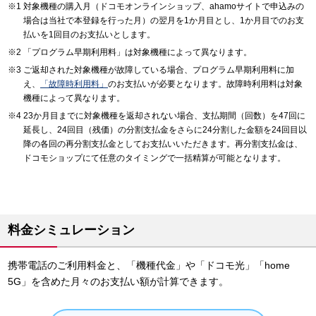
対象機種の購入月（ドコモオンラインショップ、ahamoサイトで申込みの
場合は当社で本登録を行った月）の翌月を1か月目とし、1か月目でのお支
払いを1回目のお支払いとします。
「プログラム早期利用料」は対象機種によって異なります。
ご返却された対象機種が故障している場合、プログラム早期利用料に加
え、
「故障時利用料」
のお支払いが必要となります。故障時利用料は対象
機種によって異なります。
23か月目までに対象機種を返却されない場合、支払期間（回数）を47回に
延長し、24回目（残価）の分割支払金をさらに24分割した金額を24回目以
降の各回の再分割支払金としてお支払いいただきます。再分割支払金は、
ドコモショップにて任意のタイミングで一括精算が可能となります。
料金シミュレーション
携帯電話のご利用料金と、「機種代金」や「ドコモ光」「home
5G」を含めた月々のお支払い額が計算できます。