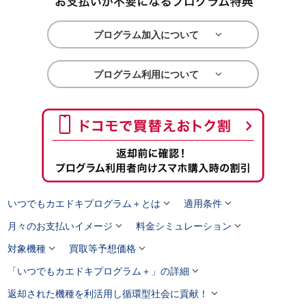

プログラム加入について

プログラム利用について


いつでもカエドキプログラム＋とは
適用条件


月々のお支払いイメージ
料金シミュレーション


対象機種
買取等予想価格

「いつでもカエドキプログラム＋」の詳細

返却された機種を利活用し循環型社会に貢献！