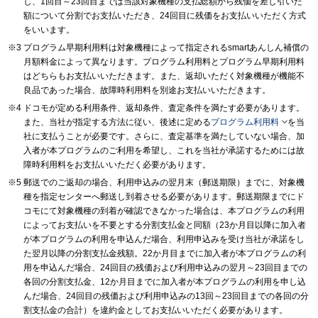
し、1回目～23回目までは当該対象機種の支払総額から残価を差し引いた
額について分割でお支払いただき、24回目に残価をお支払いいただく方式
をいいます。
プログラム早期利用料は対象機種によって指定されるsmartあんしん補償の
月額料金によって異なります。プログラム利用料とプログラム早期利用料
はどちらもお支払いいただきます。また、返却いただく対象機種が機能不
良品であった場合、故障時利用料を別途お支払いいただきます。
ドコモが定める利用条件、返却条件、査定条件を満たす必要があります。

また、当社が指定する方法に従い、後述に定める
プログラム利用料
を当
社に支払うことが必要です。さらに、査定基準を満たしていない場合、加
入者が本プログラムのご利用を希望し、これを当社が承諾するためには故
障時利用料をお支払いいただく必要があります。
郵送でのご返却の場合、利用申込みの翌月末（郵送期限）までに、対象機
種を指定センターへ郵送し到着させる必要があります。郵送期限までにド
コモにて対象機種の到着が確認できなかった場合は、本プログラムの利用
によってお支払いを不要とする分割支払金と同額（23か月目以降に加入者
が本プログラムの利用を申込んだ場合、利用申込みを受け当社が承諾をし
た翌月以降の分割支払金残額。22か月目までに加入者が本プログラムの利
用を申込んだ場合、24回目の残価および利用申込みの翌月～23回目までの
各回の分割支払金、12か月目までに加入者が本プログラムの利用を申し込
んだ場合、24回目の残価および利用申込みの13回～23回目までの各回の分
割支払金の合計）を違約金としてお支払いいただく必要があります。