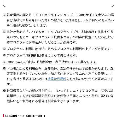
対象機種の購入月（ドコモオンラインショップ、ahamoサイトで申込みの場
合は当社で本登録を行った月）の翌月を1か月目とし、1か月目でのお支払い
を1回目のお支払いとします。
当社が定める「いつでもカエドキプログラム（プラス対象機種）提供条件書
兼いつでもカエドキプログラム＋提供条件書」の内容に同意いただいた上で
本プログラムにお申込みいただくことが条件です。
プログラムの利用には後述に定めるプログラム利用料の支払いが必要です。
プログラム早期利用料は機種によって異なります。
smartあんしん補償の月額料金はご利用機種によって異なります。
ドコモが定める利用条件、返却条件、査定条件を満たす必要があります。査
定基準を満たしていない場合、加入者が本プログラムのご利用を希望し、こ
れを当社が承諾するためには
故障時利用料
をお支払いいただく必要がありま
す。
最新機種などへの買い替え時に、「いつでもカエドキプログラム（プラス対
象機種）」を含む割賦販売契約または個別信用購入あっせん契約に基づく分
割払いをご利用される場合は別途審査がございます。
故障時にも利用可能！