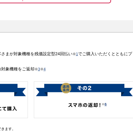
客さまが対象機種を残価設定型24回払い
でご購入いただくとともにプ
※
1
の対象機種をご返却
※
3
※
4
できます。