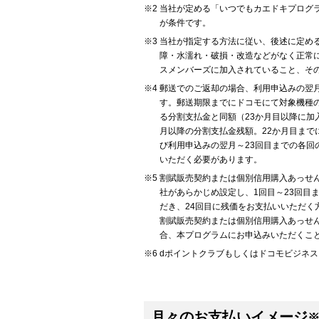
当社が定める「いつでもカエドキプログ
が条件です。
当社が指定する方法に従い、後述に定め
障・水濡れ・破損・改造などがなく正常
スメンバーズに加入されていること、そ
郵送でのご返却の場合、利用申込みの翌
す。郵送期限までにドコモにて対象機種
る分割支払金と同額（23か月目以降に
月以降の分割支払金残額。22か月目まで
び利用申込みの翌月～23回目までの各
いただく必要があります。
割賦販売契約または個別信用購入あっせ
社があらかじめ設定し、1回目～23回目
だき、24回目に残価をお支払いいただく
割賦販売契約または個別信用購入あっせ
合、本プログラムにお申込みいただくこ
dポイントクラブもしくはドコモビジネ
月々のお支払いイメージ