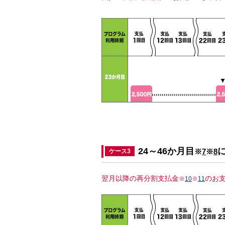
24～46か月目
※
7
※
8
ケース3
翌月以降の再分割支払金
のお
※
10
※
11