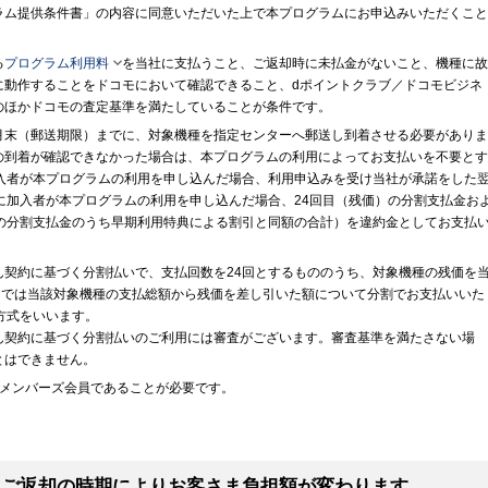
ラム提供条件書」の内容に同意いただいた上で本プログラムにお申込みいただくこと

る
プログラム利用料
を当社に支払うこと、ご返却時に未払金がないこと、機種に
に動作することをドコモにおいて確認できること、dポイントクラブ／ドコモビジネ
のほかドコモの査定基準を満たしていることが条件です。
月末（郵送期限）までに、対象機種を指定センターへ郵送し到着させる必要がありま
の到着が確認できなかった場合は、本プログラムの利用によってお支払いを不要とす
加入者が本プログラムの利用を申し込んだ場合、利用申込みを受け当社が承諾をした
に加入者が本プログラムの利用を申し込んだ場合、24回目（残価）の分割支払金お
回の分割支払金のうち早期利用特典による割引と同額の合計）を違約金としてお支払
ん契約に基づく分割払いで、支払回数を24回とするもののうち、対象機種の残価を
までは当該対象機種の支払総額から残価を差し引いた額について分割でお支払いいた
方式をいいます。
ん契約に基づく分割払いのご利用には審査がございます。審査基準を満たさない場
とはできません。
スメンバーズ会員であることが必要です。
※ご返却の時期によりお客さま負担額が変わります。