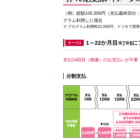
（例）総額105,500円（支払最終回
グラム利用した場合
プログラム利用料22,000円、ドコモで買
1～22か月目
に
※
7
※
8
ケース1
支払24回目（残価）のお支払いが不
分割支払