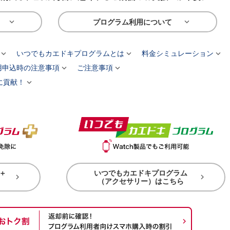


プログラム利用について



いつでもカエドキプログラムとは
料金シミュレーション


用申込時の注意事項
ご注意事項

に貢献！
＋
いつでもカエドキプログラム


（アクセサリー）はこちら