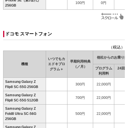
iPhone SE（第3世代）
100円
0円
256GB
ドコモ スマートフォン
（税込）
他社からのお乗り換
いつでもカ
早期利用特典
機種
エドキ
プロ
（／月）
プログラム
24回
グラム＋
利用料
（
Samsung Galaxy Z
300円
22,000円
1
Flip8 SC-55G 256GB
Samsung Galaxy Z
700円
22,000円
Flip8 SC-55G 512GB
Samsung Galaxy Z
Fold8 Ultra SC-56G
500円
22,000円
1
256GB
Samsung Galaxy Z