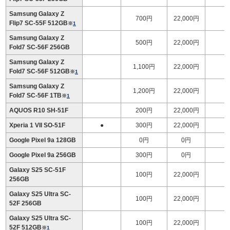
Samsung Galaxy Z
700円
22,000円
Flip7 SC-55F 512GB
※
1
Samsung Galaxy Z
500円
22,000円
1
Fold7 SC-56F 256GB
Samsung Galaxy Z
1,100円
22,000円
1
Fold7 SC-56F 512GB
※
1
Samsung Galaxy Z
1,200円
22,000円
1
Fold7 SC-56F 1TB
※
1
AQUOS R10 SH-51F
200円
22,000円
Xperia 1 VII SO-51F
●
300円
22,000円
Google Pixel 9a 128GB
0円
0円
Google Pixel 9a 256GB
300円
0円
Galaxy S25 SC-51F
100円
22,000円
256GB
Galaxy S25 Ultra SC-
100円
22,000円
1
52F 256GB
Galaxy S25 Ultra SC-
100円
22,000円
1
52F 512GB
※
1