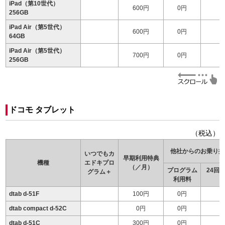
iPad（第10世代）
600円
0円
256GB
iPad Air（第5世代）
600円
0円
64GB
iPad Air（第5世代）
700円
0円
256GB
ドコモ タブレット
（税込）
他社からのお乗り換
いつでもカ
早期利用特典
機種
エドキ
プロ
（／月）
プログラム
24回
グラム＋
利用料
（
dtab d-51F
100円
0円
dtab compact d-52C
0円
0円
dtab d-51C
300円
0円