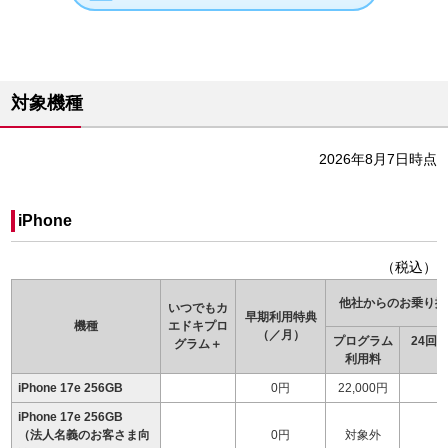
対象機種
2026年8月7日時点
iPhone
（税込）
他社からのお乗り換
いつでもカ
早期利用特典
機種
エドキ
プロ
（／月）
プログラム
24回
グラム＋
利用料
（
iPhone 17e 256GB
0円
22,000円
iPhone 17e 256GB
（法人名義のお客さま向
0円
対象外