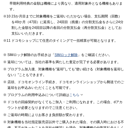
早期利用特典の金額は機種により異なり、適用対象外となる機種もありま
す。
23か月目までに対象機種をご返却いただかない場合、支払期間（回数）
を49か月（47回）に延長し、24回目（残価）の分割支払金をさらに24分
割した金額を24回目以降の各回の分割支払金（再分割支払金）としてお
支払いいただきます。
ドコモショップにて任意のタイミングで一括精算が可能となります。
SIMロック解除のお手続きは「
SIMロック解除
」をご確認ください。
返却については、当社の基準を満たした査定が完了する必要があります。
プログラム加入後、対象機種を“返却”しても“使い続ける（対象機種を返却し
ない）”こともできます。
店頭、ドコモオンライン手続き、ドコモオンラインショップから郵送でのご
返却をお申込みいただくことも可能です。

プログラムの利用申込みについて詳細は
こちら
ドコモの回線契約がなくてもご加入・ご利用になれます。この場合、dアカ
ウントが必要となりますのでご注意ください。
ご返却の時期によりお客さま負担額が変わります。
対象機種を当社指定販売店以外でご購入された場合、その購入時における不
備、不正があったことを当社が確認した場合、対象機種の分割支払金もしく