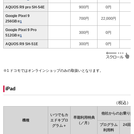
AQUOS R9 pro SH-54E
900円
0円
Google Pixel 9
700円
22,000円
256GB
※
1
Google Pixel 9 Pro
300円
0円
512GB
※
1
AQUOS R9 SH-51E
300円
0円
ドコモではオンラインショップのみの取扱いとなります。
iPad
（税込）
他社からのお乗り換
いつでもカ
早期利用特典
機種
エドキ
プロ
（／月）
プログラム
24回
グラム＋
利用料
（