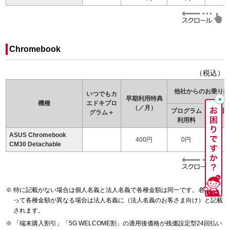
Chromebook
（税込）
他社からのお乗り換
いつでもカ
早期利用特典
機種
エドキ
プロ
（／月）
プログラム
24回
グラム＋
利用料
（
ASUS Chromebook
400円
0円
CM30 Detachable
特に記載がない場合は個人名義と法人名義で各種金額は同一です。名義によ
って各種金額が異なる場合は法人名義に（法人名義のお客さま向け）と記載
されます。
「端末購入割引」「5G WELCOME割」の適用後価格が残価設定型24回払い