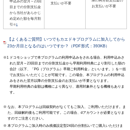
降の再分割支払金の
申込みの翌月～23回
支払いが不要
お支払いが不要
目までの分割支払金
から当社があらかじ
め定めた額を毎月割
引
※
1
【よくあるご質問】いつでもカエドキプログラムに加入してから
23か月目となるのはいつですか？（PDF形式：393KB）
ドコモショップで本プログラムの利用申込みをされる場合、利用申込みさ
れた翌月～23回目までの分割支払金から早期利用特典により割引した額の
合計（以下、「PG（プログラム）早期ご利用料金」といいます。）を一括
でお支払いいただくことが可能です。この場合、本プログラムの利用申込
みをされた翌月以降の分割支払金のお支払いが不要となります。
早期利用特典の金額は機種により異なり、適用対象外となる機種もありま
す。
なお、本プログラムは回線契約がなくてもご加入、ご利用いただけます。ま
た、回線解約後もご利用可能です。この場合、dアカウントが必要となりま
すのでご注意ください。
本プログラムご加入時のみ残価設定型24回の分割払いでご購入いただけま