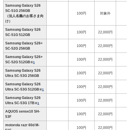
Samsung Galaxy S26
SC-51G 256GB
100円
対象外
（法人名義のお客さま向
け）
Samsung Galaxy S26
100円
22,000円
1
SC-51G 512GB
Samsung Galaxy S26+
100円
22,000円
1
SC-52G 256GB
Samsung Galaxy S26+
100円
22,000円
1
SC-52G 512GB
※
1
Samsung Galaxy S26
100円
22,000円
1
Ultra SC-53G 256GB
Samsung Galaxy S26
100円
22,000円
1
Ultra SC-53G 512GB
※
1
Samsung Galaxy S26
100円
22,000円
1
Ultra SC-53G 1TB
※
1
AQUOS sense10 SH-
100円
22,000円
53F
motorola razr 60d M-
100円
22,000円