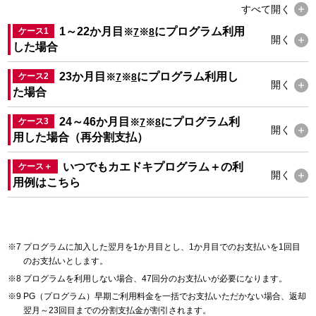
すべて
開く
1～22か月目
にプログラム利用
ケース1
※
7
※
8
開く
した場合
23か月目
にプログラム利用し
ケース2
※
7
※
8
開く
た場合
24～46か月目
にプログラム利
ケース3
※
7
※
8
開く
用した場合（再分割支払）
いつでもカエドキプログラム＋の利
ケース＋
開く
用例は
こちら
プログラムに加入した翌月を1か月目とし、1か月目でのお支払いを1回目
のお支払いとします。
プログラムを利用しない場合、47回分のお支払いが必要になります。
PG（プログラム）早期ご利用料金を一括でお支払いただかない場合、返却
翌月～23回目までの分割支払金が割引されます。