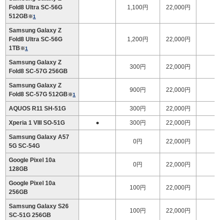
Fold8 Ultra SC-56G
1,100円
22,000円
1
512GB
※
1
Samsung Galaxy Z
Fold8 Ultra SC-56G
1,200円
22,000円
1
1TB
※
1
Samsung Galaxy Z
300円
22,000円
1
Fold8 SC-57G 256GB
Samsung Galaxy Z
900円
22,000円
1
Fold8 SC-57G 512GB
※
1
AQUOS R11 SH-51G
300円
22,000円
Xperia 1 VIII SO-51G
●
300円
22,000円
Samsung Galaxy A57
0円
22,000円
5G SC-54G
Google Pixel 10a
0円
22,000円
128GB
Google Pixel 10a
100円
22,000円
256GB
Samsung Galaxy S26
100円
22,000円
SC-51G 256GB