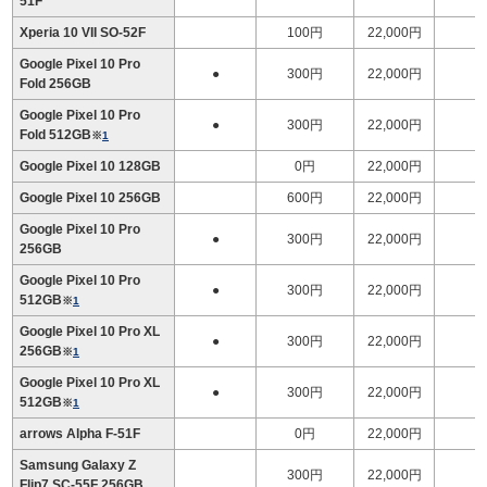
51F
Xperia 10 VII SO-52F
100円
22,000円
Google Pixel 10 Pro
●
300円
22,000円
1
Fold 256GB
Google Pixel 10 Pro
●
300円
22,000円
1
Fold 512GB
※
1
Google Pixel 10 128GB
0円
22,000円
Google Pixel 10 256GB
600円
22,000円
Google Pixel 10 Pro
●
300円
22,000円
256GB
Google Pixel 10 Pro
●
300円
22,000円
512GB
※
1
Google Pixel 10 Pro XL
●
300円
22,000円
256GB
※
1
Google Pixel 10 Pro XL
●
300円
22,000円
512GB
※
1
arrows Alpha F-51F
0円
22,000円
Samsung Galaxy Z
300円
22,000円
Flip7 SC-55F 256GB