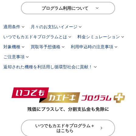

プログラム利用について


適用条件
月々のお支払いイメージ


いつでもカエドキプログラムとは
料金シミュレーション



対象機種
買取等予想価格
利用申込時の注意事項

ご注意事項

返却された機種を利活用し循環型社会に貢献！
いつでもカエドキプログラム＋

はこちら