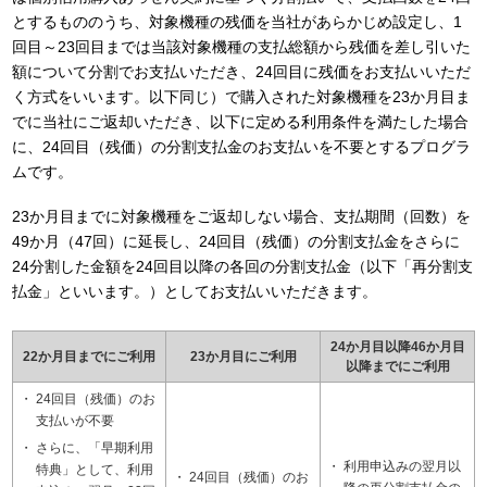
とするもののうち、対象機種の残価を当社があらかじめ設定し、1
回目～23回目までは当該対象機種の支払総額から残価を差し引いた
額について分割でお支払いただき、24回目に残価をお支払いいただ
く方式をいいます。以下同じ）で購入された対象機種を23か月目ま
でに当社にご返却いただき、以下に定める利用条件を満たした場合
に、24回目（残価）の分割支払金のお支払いを不要とするプログラ
ムです。
23か月目までに対象機種をご返却しない場合、支払期間（回数）を
49か月（47回）に延長し、24回目（残価）の分割支払金をさらに
24分割した金額を24回目以降の各回の分割支払金（以下「再分割支
払金」といいます。）としてお支払いいただきます。
24か月目以降46か月目
22か月目までにご利用
23か月目にご利用
以降までにご利用
24回目（残価）のお
支払いが不要
さらに、「早期利用
利用申込みの翌月以
特典」として、利用
24回目（残価）のお