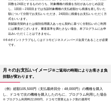
回数を24回とするもののうち、対象機種の残価を当社があらかじめ設定
し、1回目～23回目までは当該対象機種の支払総額から残価を差し引いた
額について分割でお支払いいただき、24回目に残価をお支払いいただく方
式をいいます。
割賦販売契約または個別信用購入あっせん契約に基づく分割払いのご利用
には審査がございます。審査基準を満たさない場合、本プログラムにお申
込みいただくことはできません。
dポイントクラブもしくはドコモビジネスメンバーズ会員であることが必要
です。
月々のお支払いイメージ
※ご返却の時期によりお客さま負
担額が変わります。
（例）総額105,500円（支払最終回分：48,000円）の機種を購入
し、ドコモで次の機種を購入したのちに、プログラム利用した場合
プログラム利用料22,000円、ドコモで買替えおトク割の適用可