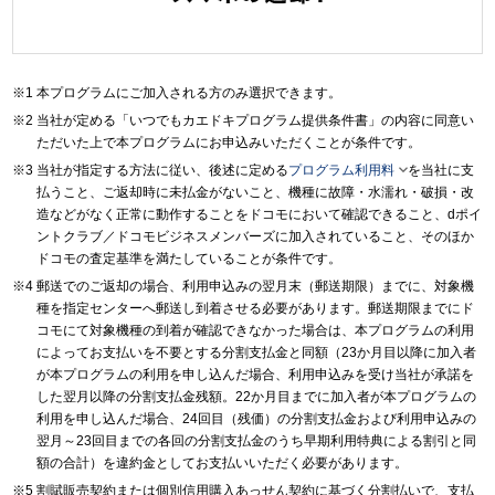
本プログラムにご加入される方のみ選択できます。
当社が定める「いつでもカエドキプログラム提供条件書」の内容に同意い
ただいた上で本プログラムにお申込みいただくことが条件です。

当社が指定する方法に従い、後述に定める
プログラム利用料
を当社に支
払うこと、ご返却時に未払金がないこと、機種に故障・水濡れ・破損・改
造などがなく正常に動作することをドコモにおいて確認できること、dポイ
ントクラブ／ドコモビジネスメンバーズに加入されていること、そのほか
ドコモの査定基準を満たしていることが条件です。
郵送でのご返却の場合、利用申込みの翌月末（郵送期限）までに、対象機
種を指定センターへ郵送し到着させる必要があります。郵送期限までにド
コモにて対象機種の到着が確認できなかった場合は、本プログラムの利用
によってお支払いを不要とする分割支払金と同額（23か月目以降に加入者
が本プログラムの利用を申し込んだ場合、利用申込みを受け当社が承諾を
した翌月以降の分割支払金残額。22か月目までに加入者が本プログラムの
利用を申し込んだ場合、24回目（残価）の分割支払金および利用申込みの
翌月～23回目までの各回の分割支払金のうち早期利用特典による割引と同
額の合計）を違約金としてお支払いいただく必要があります。
割賦販売契約または個別信用購入あっせん契約に基づく分割払いで、支払