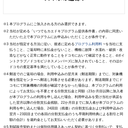
本プログラムにご加入される方のみ選択できます。
当社が定める「いつでもカエドキプログラム提供条件書」の内容に同意い
ただいた上で本プログラムにお申込みいただくことが条件です。

当社が指定する方法に従い、後述に定める
プログラム利用料
を当社に支
払うこと、ご返却時に未払金がないこと、機種に故障・水濡れ・破損・改
造などがなく正常に動作することをドコモにおいて確認できること、dポイ
ントクラブ／ドコモビジネスメンバーズに加入されていること、そのほか
ドコモの査定基準を満たしていることが条件です。
郵送でのご返却の場合、利用申込みの翌月末（郵送期限）までに、対象機
種を指定センターへ郵送し到着させる必要があります。郵送期限までにド
コモにて対象機種の到着が確認できなかった場合は、本プログラムの利用
によってお支払いを不要とする分割支払金と同額（23か月目以降に加入者
が本プログラムの利用を申し込んだ場合、利用申込みを受け当社が承諾を
した翌月以降の分割支払金残額。22か月目までに加入者が本プログラムの
利用を申し込んだ場合、24回目（残価）の分割支払金および利用申込みの
翌月～23回目までの各回の分割支払金のうち早期利用特典による割引と同
額の合計）を違約金としてお支払いいただく必要があります。
割賦販売契約または個別信用購入あっせん契約に基づく分割払いで、支払