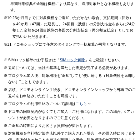
早期利用特典の金額は機種により異なり、適用対象外となる機種もありま
す。
23か月目までに対象機種をご返却いただかない場合、支払期間（回数）
を49か月（47回）に延長し、24回目（残価）の分割支払金をさらに24分
割した金額を24回目以降の各回の分割支払金（再分割支払金）としてお
支払いいただきます。
ドコモショップにて任意のタイミングで一括精算が可能となります。
SIMロック解除のお手続きは「
SIMロック解除
」をご確認ください。
返却については、当社の基準を満たした査定が完了する必要があります。
プログラム加入後、対象機種を“返却”しても“使い続ける（対象機種を返却し
ない）”こともできます。
店頭、ドコモオンライン手続き、ドコモオンラインショップから郵送でのご
返却をお申込みいただくことも可能です。

プログラムの利用申込みについて詳細は
こちら
ドコモの回線契約がなくてもご加入・ご利用になれます。この場合、dアカ
ウントが必要となりますのでご注意ください。
ご返却の時期によりお客さま負担額が変わります。
対象機種を当社指定販売店以外でご購入された場合、その購入時における不
備、不正があったことを当社が確認した場合、対象機種の分割支払金もしく