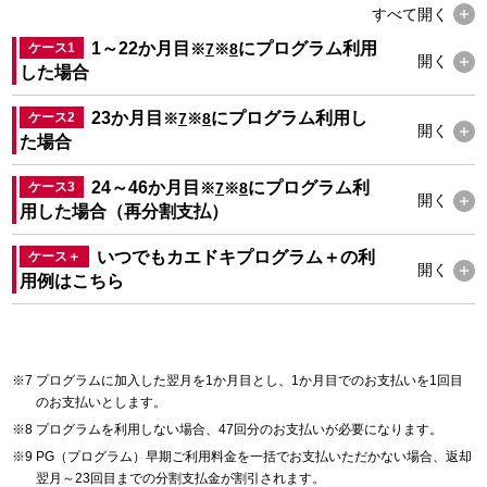
すべて
開く
1～22か月目
にプログラム利用
ケース1
※
7
※
8
開く
した場合
23か月目
にプログラム利用し
ケース2
※
7
※
8
開く
た場合
24～46か月目
にプログラム利
ケース3
※
7
※
8
開く
用した場合（再分割支払）
いつでもカエドキプログラム＋の利
ケース＋
開く
用例は
こちら
プログラムに加入した翌月を1か月目とし、1か月目でのお支払いを1回目
のお支払いとします。
プログラムを利用しない場合、47回分のお支払いが必要になります。
PG（プログラム）早期ご利用料金を一括でお支払いただかない場合、返却
翌月～23回目までの分割支払金が割引されます。