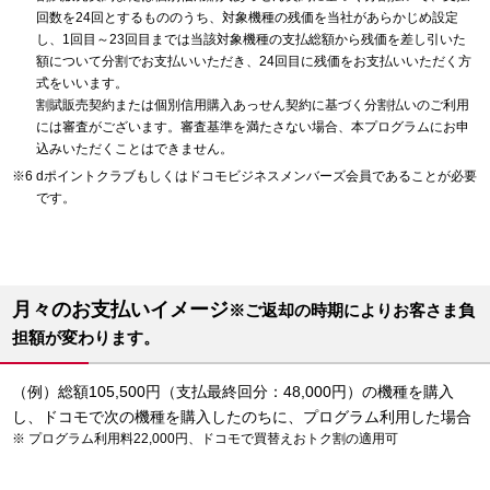
回数を24回とするもののうち、対象機種の残価を当社があらかじめ設定
し、1回目～23回目までは当該対象機種の支払総額から残価を差し引いた
額について分割でお支払いいただき、24回目に残価をお支払いいただく方
式をいいます。
割賦販売契約または個別信用購入あっせん契約に基づく分割払いのご利用
には審査がございます。審査基準を満たさない場合、本プログラムにお申
込みいただくことはできません。
dポイントクラブもしくはドコモビジネスメンバーズ会員であることが必要
です。
月々のお支払いイメージ
※ご返却の時期によりお客さま負
担額が変わります。
（例）総額105,500円（支払最終回分：48,000円）の機種を購入
し、ドコモで次の機種を購入したのちに、プログラム利用した場合
プログラム利用料22,000円、ドコモで買替えおトク割の適用可