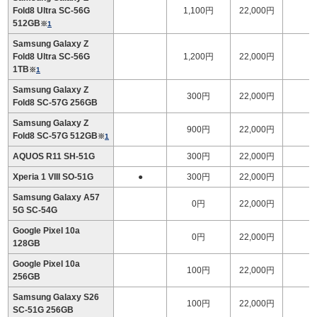
Fold8 Ultra SC-56G
1,100円
22,000円
1
512GB
※
1
Samsung Galaxy Z
Fold8 Ultra SC-56G
1,200円
22,000円
1
1TB
※
1
Samsung Galaxy Z
300円
22,000円
1
Fold8 SC-57G 256GB
Samsung Galaxy Z
900円
22,000円
1
Fold8 SC-57G 512GB
※
1
AQUOS R11 SH-51G
300円
22,000円
Xperia 1 VIII SO-51G
●
300円
22,000円
Samsung Galaxy A57
0円
22,000円
5G SC-54G
Google Pixel 10a
0円
22,000円
128GB
Google Pixel 10a
100円
22,000円
256GB
Samsung Galaxy S26
100円
22,000円
SC-51G 256GB