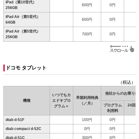
iPad（第10世代）
600円
0円
256GB
iPad Air（第5世代）
600円
0円
64GB
iPad Air（第5世代）
700円
0円
256GB
ドコモ タブレット
（税込）
他社からのお乗り換
いつでもカ
早期利用特典
機種
エドキ
プロ
（／月）
プログラム
24回
グラム＋
利用料
（
dtab d-51F
100円
0円
dtab compact d-52C
0円
0円
dtab d-51C
300円
0円