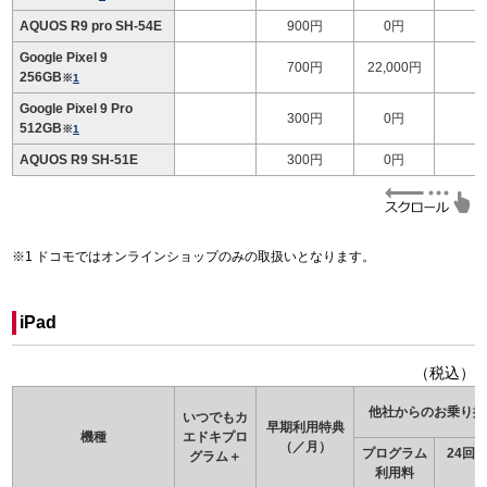
AQUOS R9 pro SH-54E
900円
0円
Google Pixel 9
700円
22,000円
256GB
※
1
Google Pixel 9 Pro
300円
0円
512GB
※
1
AQUOS R9 SH-51E
300円
0円
ドコモではオンラインショップのみの取扱いとなります。
iPad
（税込）
他社からのお乗り換
いつでもカ
早期利用特典
機種
エドキ
プロ
（／月）
プログラム
24回
グラム＋
利用料
（