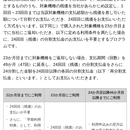
とするもののうち、対象機種の残価を当社があらかじめ設定し、1
回目～23回目までは当該対象機種の支払総額から残価を差し引いた
額について分割でお支払いただき、24回目に残価をお支払いいただ
く方式をいいます。以下同じ）で購入された対象機種を23か月目ま
でに当社にご返却いただき、以下に定める利用条件を満たした場合
に、24回目（残価）の分割支払金のお支払いを不要とするプログラ
ムです。
23か月目までに対象機種をご返却しない場合、支払期間（回数）を
49か月（47回）に延長し、24回目（残価）の分割支払金をさらに
24分割した金額を24回目以降の各回の分割支払金（以下「再分割支
払金」といいます。）としてお支払いいただきます。
24か月目以降46か月目
22か月目までにご利用
23か月目にご利用
以降までにご利用
24回目（残価）のお
支払いが不要
さらに、「早期利用
利用申込みの翌月以
特典」として、利用
24回目（残価）のお