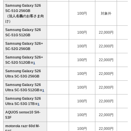
Samsung Galaxy S26
SC-51G 256GB
100円
対象外
（法人名義のお客さま向
け）
Samsung Galaxy S26
100円
22,000円
1
SC-51G 512GB
Samsung Galaxy S26+
100円
22,000円
1
SC-52G 256GB
Samsung Galaxy S26+
100円
22,000円
1
SC-52G 512GB
※
1
Samsung Galaxy S26
100円
22,000円
1
Ultra SC-53G 256GB
Samsung Galaxy S26
100円
22,000円
1
Ultra SC-53G 512GB
※
1
Samsung Galaxy S26
100円
22,000円
1
Ultra SC-53G 1TB
※
1
AQUOS sense10 SH-
100円
22,000円
53F
motorola razr 60d M-
100円
22,000円