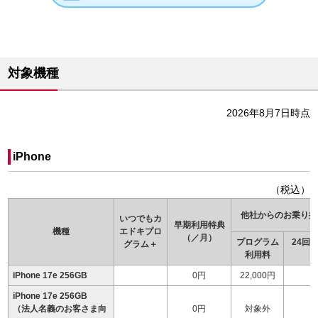
対象機種
2026年8月7日時点
iPhone
（税込）
他社からのお乗り換
いつでもカ
早期利用特典
機種
エドキ
プロ
（／月）
プログラム
24回
グラム＋
利用料
（
iPhone 17e 256GB
0円
22,000円
iPhone 17e 256GB
（法人名義のお客さま向
0円
対象外