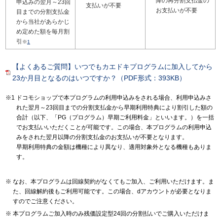
降の再分割支払金の
申込みの翌月～23回
支払いが不要
お支払いが不要
目までの分割支払金
から当社があらかじ
め定めた額を毎月割
引
※
1
【よくあるご質問】いつでもカエドキプログラムに加入してから
23か月目となるのはいつですか？（PDF形式：393KB）
ドコモショップで本プログラムの利用申込みをされる場合、利用申込みさ
れた翌月～23回目までの分割支払金から早期利用特典により割引した額の
合計（以下、「PG（プログラム）早期ご利用料金」といいます。）を一括
でお支払いいただくことが可能です。この場合、本プログラムの利用申込
みをされた翌月以降の分割支払金のお支払いが不要となります。
早期利用特典の金額は機種により異なり、適用対象外となる機種もありま
す。
なお、本プログラムは回線契約がなくてもご加入、ご利用いただけます。ま
た、回線解約後もご利用可能です。この場合、dアカウントが必要となりま
すのでご注意ください。
本プログラムご加入時のみ残価設定型24回の分割払いでご購入いただけま