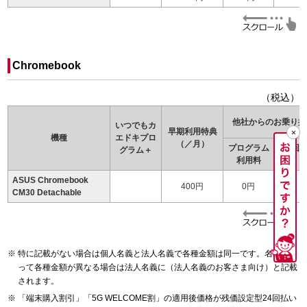
Chromebook
（税込）
他社からのお乗り換
いつでもカ
早期利用特典
機種
エドキ
プロ
（／月）
プログラム
24回
グラム＋
利用料
（
ASUS Chromebook
400円
0円
CM30 Detachable
特に記載がない場合は個人名義と法人名義で各種金額は同一です。名義によ
って各種金額が異なる場合は法人名義に（法人名義のお客さま向け）と記載
されます。
「端末購入割引」「5G WELCOME割」の適用後価格が残価設定型24回払い