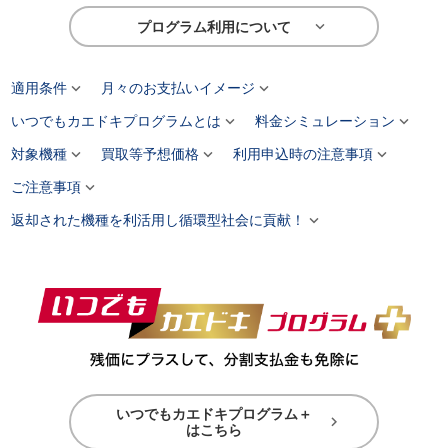

プログラム利用について


適用条件
月々のお支払いイメージ


いつでもカエドキプログラムとは
料金シミュレーション



対象機種
買取等予想価格
利用申込時の注意事項

ご注意事項

返却された機種を利活用し循環型社会に貢献！
いつでもカエドキプログラム＋

はこちら