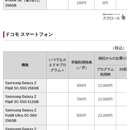
iPhone SE（第3世代）
100円
0円
256GB
ドコモ スマートフォン
（税込）
他社からのお乗り換
いつでもカ
早期利用特典
機種
エドキ
プロ
（／月）
プログラム
24回
グラム＋
利用料
（
Samsung Galaxy Z
300円
22,000円
1
Flip8 SC-55G 256GB
Samsung Galaxy Z
700円
22,000円
Flip8 SC-55G 512GB
Samsung Galaxy Z
Fold8 Ultra SC-56G
500円
22,000円
1
256GB
Samsung Galaxy Z