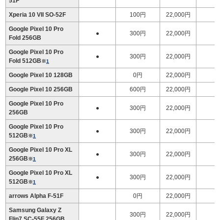
51F
Xperia 10 VII SO-52F
100円
22,000円
Google Pixel 10 Pro
●
300円
22,000円
1
Fold 256GB
Google Pixel 10 Pro
●
300円
22,000円
1
Fold 512GB
※
1
Google Pixel 10 128GB
0円
22,000円
Google Pixel 10 256GB
600円
22,000円
Google Pixel 10 Pro
●
300円
22,000円
256GB
Google Pixel 10 Pro
●
300円
22,000円
512GB
※
1
Google Pixel 10 Pro XL
●
300円
22,000円
256GB
※
1
Google Pixel 10 Pro XL
●
300円
22,000円
512GB
※
1
arrows Alpha F-51F
0円
22,000円
Samsung Galaxy Z
300円
22,000円
Flip7 SC-55F 256GB