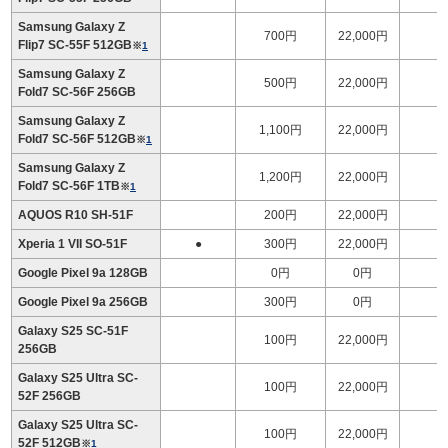
Samsung Galaxy Z
700円
22,000円
Flip7 SC-55F 512GB
※
1
Samsung Galaxy Z
500円
22,000円
1
Fold7 SC-56F 256GB
Samsung Galaxy Z
1,100円
22,000円
1
Fold7 SC-56F 512GB
※
1
Samsung Galaxy Z
1,200円
22,000円
1
Fold7 SC-56F 1TB
※
1
AQUOS R10 SH-51F
200円
22,000円
Xperia 1 VII SO-51F
●
300円
22,000円
Google Pixel 9a 128GB
0円
0円
Google Pixel 9a 256GB
300円
0円
Galaxy S25 SC-51F
100円
22,000円
256GB
Galaxy S25 Ultra SC-
100円
22,000円
1
52F 256GB
Galaxy S25 Ultra SC-
100円
22,000円
1
52F 512GB
※
1