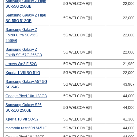
Samsung Galaxy Z Flip8
5G WELCOME割
22,000
SC-55G 256GB
Samsung Galaxy Z Flip8
5G WELCOME割
22,000
SC-55G 512GB
Samsung Galaxy Z
Fold8 Ultra SC-56G
5G WELCOME割
22,000
256GB
Samsung Galaxy Z
5G WELCOME割
22,000
Fold8 SC-57G 256GB
arrows We3 F-52G
5G WELCOME割
21,989
Xperia 1 VIII SO-51G
5G WELCOME割
22,000
Samsung Galaxy A57 5G
5G WELCOME割
43,967
SC-54G
Google Pixel 10a 128GB
5G WELCOME割
44,000
Samsung Galaxy S26
5G WELCOME割
44,000
SC-51G 256GB
Xperia 10 VII SO-52F
5G WELCOME割
41,360
motorola razr 60d M-51F
5G WELCOME割
44,000