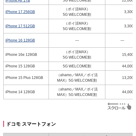
iPhone Air 1TB
5G WELCOME割
22,000
（ポイ活MAX）
iPhone 17 256GB
3,300
5G WELCOME割
（ポイ活MAX）
iPhone 17 512GB
3,300
5G WELCOME割
iPhone 16 128GB
—
—
（ポイ活MAX）
iPhone 16e 128GB
15,400
5G WELCOME割
iPhone 15 128GB
5G WELCOME割
44,000
（ahamo／MAX／ポイ活
iPhone 15 Plus 128GB
13,200
MAX）5G WELCOME割
（ahamo／MAX／ポイ活
iPhone 14 128GB
44,000
MAX）5G WELCOME割
ドコモ スマートフォン