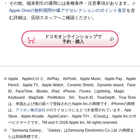
その他、端末割引の適用には各種条件・注意事項があります。
Apple Oneの無料期間や爆アゲセレクションのポイント進呈
を含
む詳細は、店頭スタッフへご確認ください。
ドコモオンラインショップで
予約・購入
Apple、Appleのロゴ、AirPlay、AirPods、Apple Music、Apple Pay、Apple
Pencil、Apple TV、Apple Watch、Ceramic Shield、Dynamic Island、Face
ID、FaceTime、iBooks、iPad、iPhone、iTunes、Lightning、Magic
Keyboard、MagSafe、ProMotion、Siri、Touch ID、TrueDepth、True Tone
は、米国および他の国々で登録されたApple Inc.の商標です。iPhoneの商標
は、
アイホン株式会社
のライセンスにもとづき使用されています。App
Store、Apple Arcade、AppleCare+、Apple TV+、iCloudは、Apple Inc.のサ
ービスマークです。TM and © 2026 Apple Inc.
All rights reserved.
「Samsung Galaxy」「Galaxy」はSamsung Electronics Co.,Ltd. の商標ま
たは登録商標です。