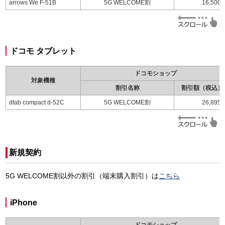
arrows We F-51B
5G WELCOME割
16,500
ドコモ タブレット
ドコモショップ
対象機種
割引名称
割引額（税込）
dtab compact d-52C
5G WELCOME割
26,895
新規契約
5G WELCOME割以外の割引（端末購入割引）は
こちら
iPhone