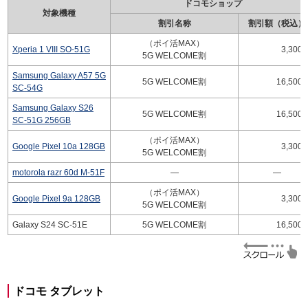
ドコモショップ
対象機種
割引名称
割引額（税込）
（ポイ活MAX）
Xperia 1 VIII SO-51G
3,300
5G WELCOME割
Samsung Galaxy A57 5G
5G WELCOME割
16,500
SC-54G
Samsung Galaxy S26
5G WELCOME割
16,500
SC-51G 256GB
（ポイ活MAX）
Google Pixel 10a 128GB
3,300
5G WELCOME割
motorola razr 60d M-51F
—
—
（ポイ活MAX）
Google Pixel 9a 128GB
3,300
5G WELCOME割
Galaxy S24 SC-51E
5G WELCOME割
16,500
ドコモ タブレット