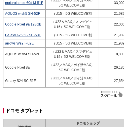
（U22／MAX／ポイ活MAX）
motorola razr 60d M-51F
33,000
5G WELCOME割
AQUOS wish5 SH-52F
（U15）5G WELCOME割
21,989
（U22＆MAX／スマデビュ
Google Pixel 9a 128GB
22,000
U15）5G WELCOME割
Galaxy A25 5G SC-53F
（U15）5G WELCOME割
21,989
arrows We2 F-52E
（U15）5G WELCOME割
21,989
（U22＆MAX／スマデビュ
AQUOS wish4 SH-52E
8,800
U15）5G WELCOME割
（U22／MAX／ポイ活MAX）
Google Pixel 8a
26,180
5G WELCOME割
（U22／MAX／ポイ活MAX）
Galaxy S24 SC-51E
27,654
5G WELCOME割
ドコモ タブレット
ドコモショップ