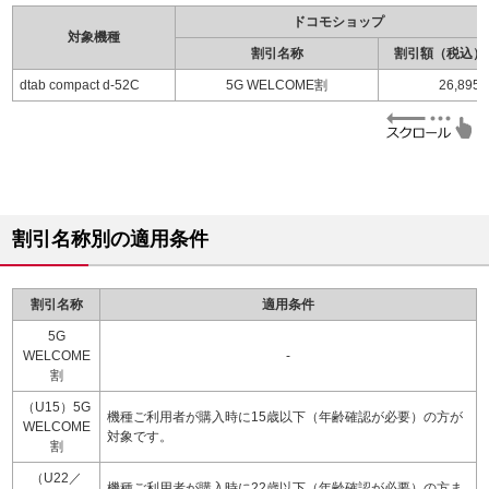
ドコモショップ
対象機種
割引名称
割引額（税込）
dtab compact d-52C
5G WELCOME割
26,895
割引名称別の適用条件
割引名称
適用条件
5G
WELCOME
-
割
（U15）5G
機種ご利用者が購入時に15歳以下（年齢確認が必要）の方が
WELCOME
対象です。
割
（U22／
機種ご利用者が購入時に22歳以下（年齢確認が必要）の方ま