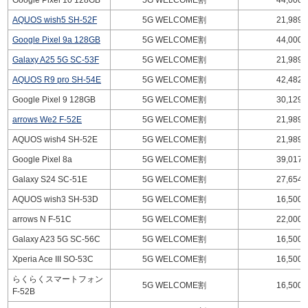
Google Pixel 10 128GB
5G WELCOME割
44,000
AQUOS wish5 SH-52F
5G WELCOME割
21,989
Google Pixel 9a 128GB
5G WELCOME割
44,000
Galaxy A25 5G SC-53F
5G WELCOME割
21,989
AQUOS R9 pro SH-54E
5G WELCOME割
42,482
Google Pixel 9 128GB
5G WELCOME割
30,129
arrows We2 F-52E
5G WELCOME割
21,989
AQUOS wish4 SH-52E
5G WELCOME割
21,989
Google Pixel 8a
5G WELCOME割
39,017
Galaxy S24 SC-51E
5G WELCOME割
27,654
AQUOS wish3 SH-53D
5G WELCOME割
16,500
arrows N F-51C
5G WELCOME割
22,000
Galaxy A23 5G SC-56C
5G WELCOME割
16,500
Xperia Ace III SO-53C
5G WELCOME割
16,500
らくらくスマートフォン
5G WELCOME割
16,500
F-52B