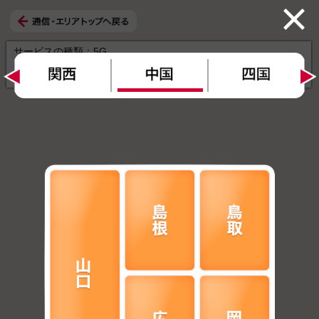
×
サービスの種類：
5G
エリア拡充予定：
2026年7月26日時点
ご利用機種 ：