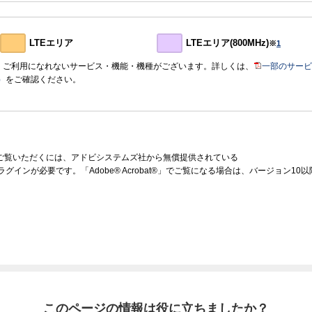
LTEエリア
LTEエリア(800MHz)
※
1
おいて、ご利用になれないサービス・機能・機種がございます。詳しくは、
一部のサービ
）
をご確認ください。
をご覧いただくには、アドビシステムズ社から無償提供されている
ラグインが必要です。「Adobe® Acrobat®」でご覧になる場合は、バージョン1
このページの情報は役に立ちましたか？