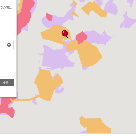
での間に
検索