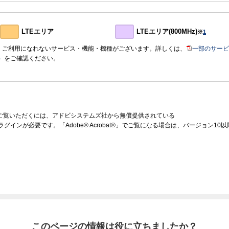
LTEエリア
LTEエリア(800MHz)
※
1
おいて、ご利用になれないサービス・機能・機種がございます。詳しくは、
一部のサービ
）
をご確認ください。
をご覧いただくには、アドビシステムズ社から無償提供されている
ラグインが必要です。「Adobe® Acrobat®」でご覧になる場合は、バージョン1
このページの情報は役に立ちましたか？