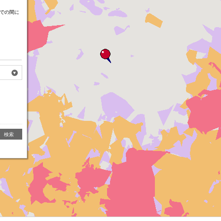
での間に
検索