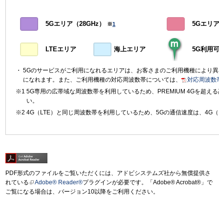
5Gエリア（28GHz）
5Gエリア（
※
1
LTEエリア
海上エリア
5G利用
5Gのサービスがご利用になれるエリアは、お客さまのご利用機種により
になれます。また、ご利用機種の対応周波数帯については、
対応周波数
5G専用の広帯域な周波数帯を利用しているため、PREMIUM 4Gを超
い。
4G（LTE）と同じ周波数帯を利用しているため、5Gの通信速度は、4G（
PDF形式のファイルをご覧いただくには、アドビシステムズ社から無償提供さ
れている
Adobe® Reader®
プラグインが必要です。「Adobe® Acrobat®」で
ご覧になる場合は、バージョン10以降をご利用ください。