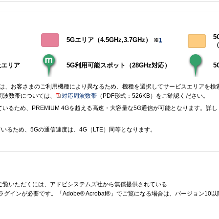
5
5Gエリア（4.5GHz,3.7GHz）
※
1
（
上エリア
5G利用可能スポット（28GHz対応）
アは、お客さまのご利用機種により異なるため、機種を選択してサービスエリアを検
周波数帯については、
対応周波数帯
（PDF形式：526KB）をご確認ください。
いるため、PREMIUM 4Gを超える高速・大容量な5G通信が可能となります。詳し
ているため、5Gの通信速度は、4G（LTE）同等となります。
をご覧いただくには、アドビシステムズ社から無償提供されている
ラグインが必要です。「Adobe® Acrobat®」でご覧になる場合は、バージョン1