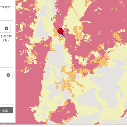
での間に
さまのご利
、より正
検索