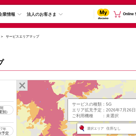
企業情報
法人のお客さま
Online
サービスエリアマップ
プ
サービスの種類：
5G
TE
エリア拡充予定：
2026年7月26
度別）
ご利用機種 ：
未選択
住所なし
選択エリア
27年
末予定