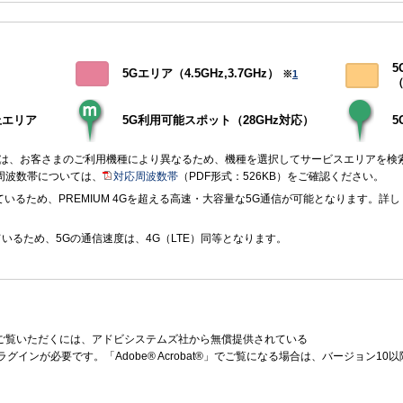
5
5Gエリア（4.5GHz,3.7GHz）
※
1
（
上エリア
5G利用可能スポット（28GHz対応）
アは、お客さまのご利用機種により異なるため、機種を選択してサービスエリアを検
周波数帯については、
対応周波数帯
（PDF形式：526KB）をご確認ください。
いるため、PREMIUM 4Gを超える高速・大容量な5G通信が可能となります。詳し
ているため、5Gの通信速度は、4G（LTE）同等となります。
をご覧いただくには、アドビシステムズ社から無償提供されている
ラグインが必要です。「Adobe® Acrobat®」でご覧になる場合は、バージョン1