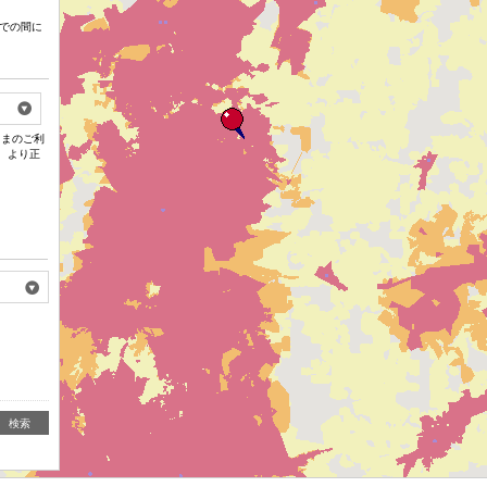
での間に
さまのご利
、より正
検索