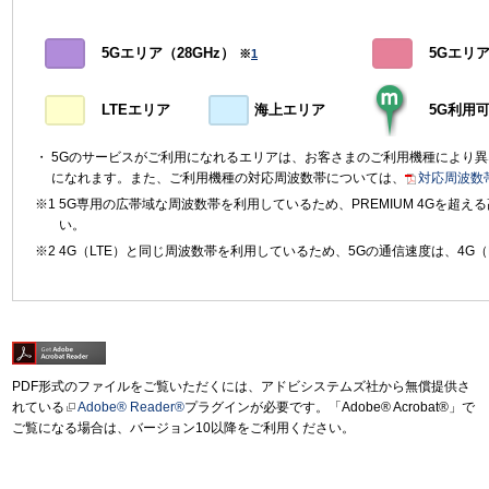
5Gエリア（28GHz）
5Gエリア（
※
1
LTEエリア
海上エリア
5G利用
5Gのサービスがご利用になれるエリアは、お客さまのご利用機種により
になれます。また、ご利用機種の対応周波数帯については、
対応周波数
5G専用の広帯域な周波数帯を利用しているため、PREMIUM 4Gを超
い。
4G（LTE）と同じ周波数帯を利用しているため、5Gの通信速度は、4G（
PDF形式のファイルをご覧いただくには、アドビシステムズ社から無償提供さ
れている
Adobe® Reader®
プラグインが必要です。「Adobe® Acrobat®」で
ご覧になる場合は、バージョン10以降をご利用ください。