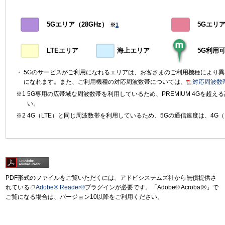
5Gエリア（28GHz）
5Gエリア（
※
1
LTEエリア
海上エリア
5G利用
5Gのサービスがご利用になれるエリアは、お客さまのご利用機種により
になれます。また、ご利用機種の対応周波数帯については、
対応周波数
5G専用の広帯域な周波数帯を利用しているため、PREMIUM 4Gを超
い。
4G（LTE）と同じ周波数帯を利用しているため、5Gの通信速度は、4G（
PDF形式のファイルをご覧いただくには、アドビシステムズ社から無償提供さ
れている
Adobe® Reader®
プラグインが必要です。「Adobe® Acrobat®」で
ご覧になる場合は、バージョン10以降をご利用ください。