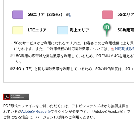
5Gエリア（28GHz）
5Gエリア（
※
1
LTEエリア
海上エリア
5G利用
5Gのサービスがご利用になれるエリアは、お客さまのご利用機種により
になれます。また、ご利用機種の対応周波数帯については、
対応周波数
5G専用の広帯域な周波数帯を利用しているため、PREMIUM 4Gを超
い。
4G（LTE）と同じ周波数帯を利用しているため、5Gの通信速度は、4G（
PDF形式のファイルをご覧いただくには、アドビシステムズ社から無償提供さ
れている
Adobe® Reader®
プラグインが必要です。「Adobe® Acrobat®」で
ご覧になる場合は、バージョン10以降をご利用ください。