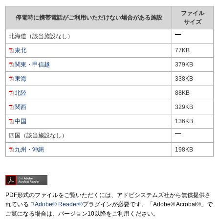
ファイル
停電時に携帯電話がご利用いただけない場合がある施設
サイズ
北海道（該当施設なし）
東北
77KB
関東・甲信越
379KB
東海
338KB
北陸
88KB
関西
329KB
中国
136KB
四国（該当施設なし）
九州・沖縄
198KB
PDF形式のファイルをご覧いただくには、アドビシステムズ社から無償提供さ
れている
Adobe® Reader®
プラグインが必要です。「Adobe® Acrobat®」で
ご覧になる場合は、バージョン10以降をご利用ください。