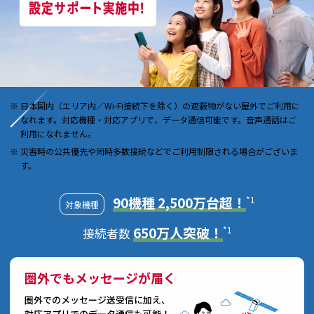
日本国内（エリア内／Wi-Fi接続下を除く）の遮蔽物がない屋外でご利用に
なれます。対応機種・対応アプリで、データ通信可能です。音声通話はご
利用になれません。
災害時の公共優先や同時多数接続などでご利用制限される場合がございま
す。
90機種 2,500万台超！
*1
対象機種
650万人突破！
*1
接続者数
圏外でもメッセージが届く
圏外でのメッセージ送受信に加え、
対応アプリでのデータ通信も可能！