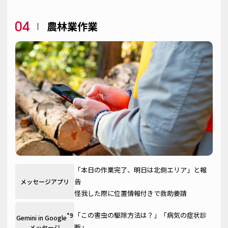
農林業作業
「本日の作業完了、明日は北側エリア」と報
告
メッセージアプリ
怪我した際に位置情報付きで救助要請
「この害虫の駆除方法は？」「病気の症状診
*9
Gemini in Google
断」
メッセージ