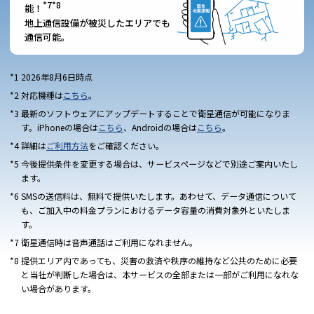
*7*8
能！
地上通信設備が被災したエリアでも
通信可能。
2026年8月6日時点
対応機種は
こちら
。
最新のソフトウェアにアップデートすることで衛星通信が可能になりま
す。iPhoneの場合は
こちら
、Androidの場合は
こちら
。
詳細は
ご利用方法
をご確認ください。
今後提供条件を変更する場合は、サービスページなどで別途ご案内いたし
ます。
SMSの送信料は、無料で提供いたします。あわせて、データ通信について
も、ご加入中の料金プランにおけるデータ容量の消費対象外といたしま
す。
衛星通信時は音声通話はご利用になれません。
提供エリア内であっても、災害の救済や秩序の維持など公共のために必要
と当社が判断した場合は、本サービスの全部または一部がご利用になれな
い場合があります。