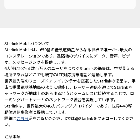
Starlink Mobile について
Starlink Mobileは、650基の低軌道衛星からなる世界で唯一かつ最大の
コンステレーションであり、遠隔地のデバイスにデータ、音声、ビデ
オ、メッセージングを提供します。
6大陸にわたる数百万人のユーザをつなぐStarlinkの衛星は、空が見える
場所であればどこでも既存のLTE対応携帯電話と連動します。
世界最先端のフェーズドアレイアンテナを搭載したStarlinkの衛星は、宇
宙で携帯電話基地局のように機能し、レーザー通信を通じてStarlinkネ
ットワークが地球上のあらゆる地点とシームレスに接続することで、ロ
ーミングパートナーとのネットワーク統合を実現しています。
Starlinkは、世界最大の4Gカバレッジプロバイダーであり、世界中の移
動体通信事業者と提携しています。
詳細は
こちら
をご覧いただき、Xでは@Starlinkをフォローしてくださ
い。
注意事項