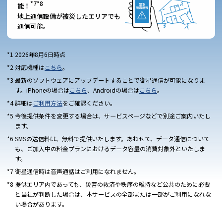
*7*8
能！
地上通信設備が被災したエリアでも
通信可能。
2026年8月6日時点
対応機種は
こちら
。
最新のソフトウェアにアップデートすることで衛星通信が可能になりま
す。iPhoneの場合は
こちら
、Androidの場合は
こちら
。
詳細は
ご利用方法
をご確認ください。
今後提供条件を変更する場合は、サービスページなどで別途ご案内いたし
ます。
SMSの送信料は、無料で提供いたします。あわせて、データ通信について
も、ご加入中の料金プランにおけるデータ容量の消費対象外といたしま
す。
衛星通信時は音声通話はご利用になれません。
提供エリア内であっても、災害の救済や秩序の維持など公共のために必要
と当社が判断した場合は、本サービスの全部または一部がご利用になれな
い場合があります。