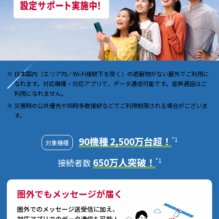
日本国内（エリア内／Wi-Fi接続下を除く）の遮蔽物がない屋外でご利用に
なれます。対応機種・対応アプリで、データ通信可能です。音声通話はご
利用になれません。
災害時の公共優先や同時多数接続などでご利用制限される場合がございま
す。
90機種 2,500万台超！
*1
対象機種
650万人突破！
*1
接続者数
圏外でもメッセージが届く
圏外でのメッセージ送受信に加え、
対応アプリでのデータ通信も可能！