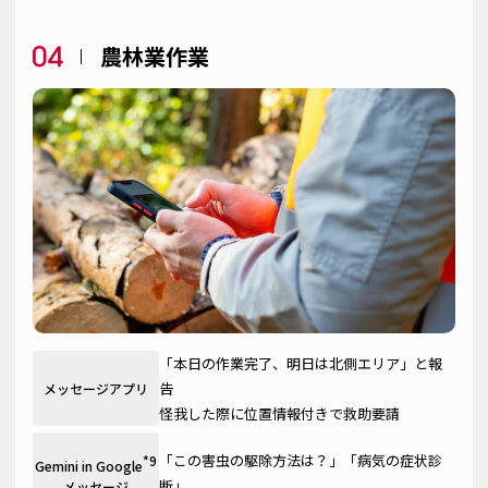
農林業作業
「本日の作業完了、明日は北側エリア」と報
告
メッセージアプリ
怪我した際に位置情報付きで救助要請
「この害虫の駆除方法は？」「病気の症状診
*9
Gemini in Google
断」
メッセージ