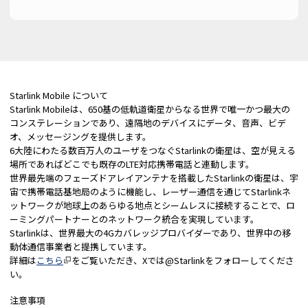
Starlink Mobile について
Starlink Mobileは、650基の低軌道衛星からなる世界で唯一かつ最大の
コンステレーションであり、遠隔地のデバイスにデータ、音声、ビデ
オ、メッセージングを提供します。
6大陸にわたる数百万人のユーザをつなぐStarlinkの衛星は、空が見える
場所であればどこでも既存のLTE対応携帯電話と連動します。
世界最先端のフェーズドアレイアンテナを搭載したStarlinkの衛星は、宇
宙で携帯電話基地局のように機能し、レーザー通信を通じてStarlinkネ
ットワークが地球上のあらゆる地点とシームレスに接続することで、ロ
ーミングパートナーとのネットワーク統合を実現しています。
Starlinkは、世界最大の4Gカバレッジプロバイダーであり、世界中の移
動体通信事業者と提携しています。
詳細は
こちら
をご覧いただき、Xでは@Starlinkをフォローしてくださ
い。
注意事項