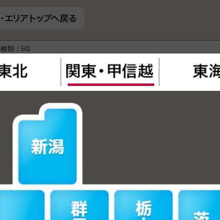
の種類：
5G
充予定：
2026年7月26日時点
種 ：