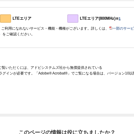
LTEエリア
LTEエリア(800MHz)
※
1
おいて、ご利用になれないサービス・機能・機種がございます。詳しくは、
一部のサービ
）
をご確認ください。
をご覧いただくには、アドビシステムズ社から無償提供されている
ラグインが必要です。「Adobe® Acrobat®」でご覧になる場合は、バージョン1
このページの情報は役に立ちましたか？