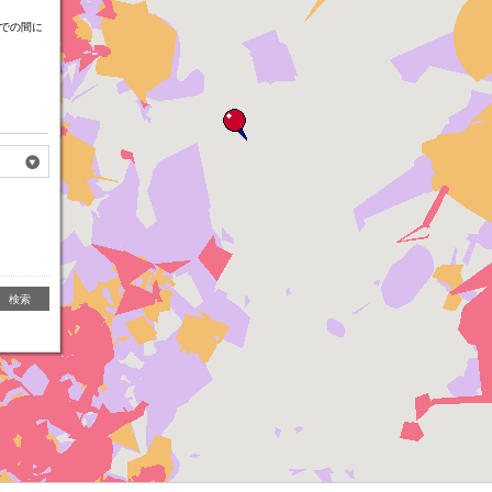
での間に
検索