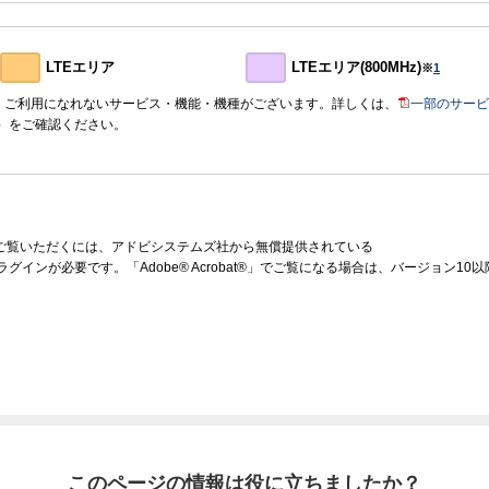
LTEエリア
LTEエリア(800MHz)
※
1
おいて、ご利用になれないサービス・機能・機種がございます。詳しくは、
一部のサービ
）
をご確認ください。
をご覧いただくには、アドビシステムズ社から無償提供されている
ラグインが必要です。「Adobe® Acrobat®」でご覧になる場合は、バージョン1
このページの情報は役に立ちましたか？