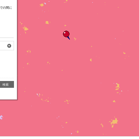
での間に
検索