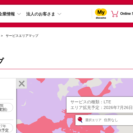
企業情報
法人のお客さま
Online
サービスエリアマップ
プ
サービスの種類：
LTE
TE
エリア拡充予定：
2026年7月26
度別）
住所なし
選択エリア
27年
末予定