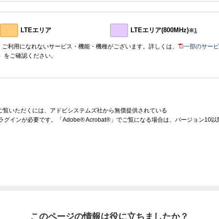
LTEエリア
LTEエリア(800MHz)
※
1
おいて、ご利用になれないサービス・機能・機種がございます。詳しくは、
一部のサービ
）
をご確認ください。
をご覧いただくには、アドビシステムズ社から無償提供されている
ラグインが必要です。「Adobe® Acrobat®」でご覧になる場合は、バージョン1
このページの情報は役に立ちましたか？