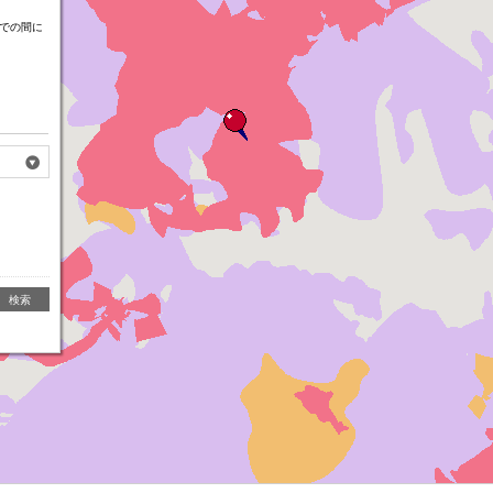
での間に
検索