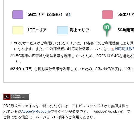
5Gエリア（28GHz）
5Gエリア（
※
1
LTEエリア
海上エリア
5G利用
5Gのサービスがご利用になれるエリアは、お客さまのご利用機種により
になれます。また、ご利用機種の対応周波数帯については、
対応周波数
5G専用の広帯域な周波数帯を利用しているため、PREMIUM 4Gを超
い。
4G（LTE）と同じ周波数帯を利用しているため、5Gの通信速度は、4G（
PDF形式のファイルをご覧いただくには、アドビシステムズ社から無償提供さ
れている
Adobe® Reader®
プラグインが必要です。「Adobe® Acrobat®」で
ご覧になる場合は、バージョン10以降をご利用ください。