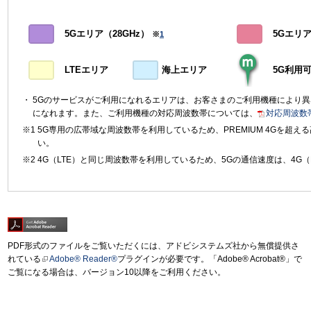
5Gエリア（28GHz）
5Gエリア（
※
1
LTEエリア
海上エリア
5G利用
5Gのサービスがご利用になれるエリアは、お客さまのご利用機種により
になれます。また、ご利用機種の対応周波数帯については、
対応周波数
5G専用の広帯域な周波数帯を利用しているため、PREMIUM 4Gを超
い。
4G（LTE）と同じ周波数帯を利用しているため、5Gの通信速度は、4G（
PDF形式のファイルをご覧いただくには、アドビシステムズ社から無償提供さ
れている
Adobe® Reader®
プラグインが必要です。「Adobe® Acrobat®」で
ご覧になる場合は、バージョン10以降をご利用ください。