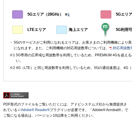
5Gエリア（28GHz）
5Gエリア（
※
1
LTEエリア
海上エリア
5G利用
5Gのサービスがご利用になれるエリアは、お客さまのご利用機種により
になれます。また、ご利用機種の対応周波数帯については、
対応周波数
5G専用の広帯域な周波数帯を利用しているため、PREMIUM 4Gを超
い。
4G（LTE）と同じ周波数帯を利用しているため、5Gの通信速度は、4G（
PDF形式のファイルをご覧いただくには、アドビシステムズ社から無償提供さ
れている
Adobe® Reader®
プラグインが必要です。「Adobe® Acrobat®」で
ご覧になる場合は、バージョン10以降をご利用ください。