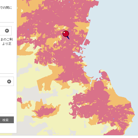
での間に
さまのご利
、より正
検索