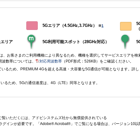
5
5Gエリア（4.5GHz,3.7GHz）
※
1
（
上エリア
5G利用可能スポット（28GHz対応）
アは、お客さまのご利用機種により異なるため、機種を選択してサービスエリアを検
周波数帯については、
対応周波数帯
（PDF形式：526KB）をご確認ください。
いるため、PREMIUM 4Gを超える高速・大容量な5G通信が可能となります。詳し
ているため、5Gの通信速度は、4G（LTE）同等となります。
をご覧いただくには、アドビシステムズ社から無償提供されている
ラグインが必要です。「Adobe® Acrobat®」でご覧になる場合は、バージョン1