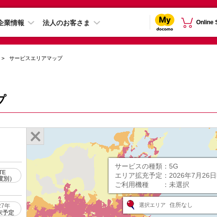
企業情報
法人のお客さま
Online
サービスエリアマップ
プ
サービスの種類：
5G
TE
エリア拡充予定：
2026年7月26
度別）
ご利用機種 ：
未選択
住所なし
選択エリア
27年
末予定