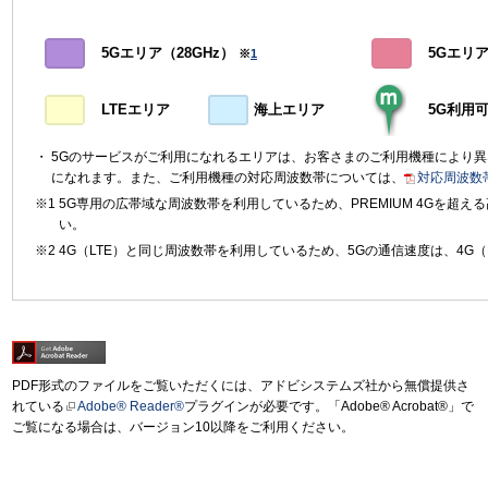
5Gエリア（28GHz）
5Gエリア（
※
1
LTEエリア
海上エリア
5G利用
5Gのサービスがご利用になれるエリアは、お客さまのご利用機種により
になれます。また、ご利用機種の対応周波数帯については、
対応周波数
5G専用の広帯域な周波数帯を利用しているため、PREMIUM 4Gを超
い。
4G（LTE）と同じ周波数帯を利用しているため、5Gの通信速度は、4G（
PDF形式のファイルをご覧いただくには、アドビシステムズ社から無償提供さ
れている
Adobe® Reader®
プラグインが必要です。「Adobe® Acrobat®」で
ご覧になる場合は、バージョン10以降をご利用ください。