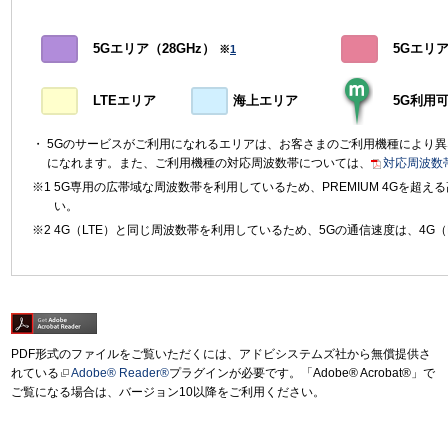
5Gエリア（28GHz）
5Gエリア（
※
1
LTEエリア
海上エリア
5G利用
5Gのサービスがご利用になれるエリアは、お客さまのご利用機種により
になれます。また、ご利用機種の対応周波数帯については、
対応周波数
5G専用の広帯域な周波数帯を利用しているため、PREMIUM 4Gを超
い。
4G（LTE）と同じ周波数帯を利用しているため、5Gの通信速度は、4G（
PDF形式のファイルをご覧いただくには、アドビシステムズ社から無償提供さ
れている
Adobe® Reader®
プラグインが必要です。「Adobe® Acrobat®」で
ご覧になる場合は、バージョン10以降をご利用ください。